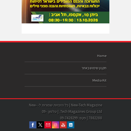
Home
תקנון שימוש באתר
Media Kit
New-Tech Magazine | כל הזכויות שמורות ל- New-
Tech Magazines Group Ltd. | טלפון: 09-
7882288 | פקס: 09-7428299