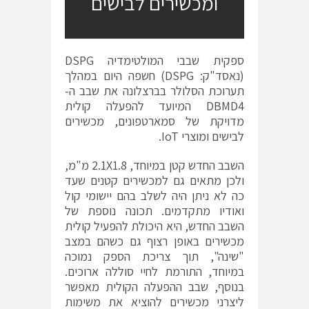
ומכשירים לבישים
ספקית שבבי המולטימדיה DSPG
(נאסד"ק: DSPG) חשפה היום במהלך
תערוכת הסלולר בברצלונה את שבב ה-
DBMD4 המיועד להפעלה קולית
מדויקת של סמארטפונים, מכשירים
לבישים ומוצרי IoT.
השבב החדש קטן במיוחד, 2.1X1.8 מ"מ,
ולכן מתאים גם למכשירים קטנים שעד
כה לא ניתן היה לשלב בהם יישומי קול
ואודיו מתקדמים. תכונה נוספת של
השבב החדש, היא היכולת להפעיל קולית
מכשירים באופן רצוף גם כשהם במצב
"שינה", תוך צריכת הספק נמוכה
במיוחד, התורמת לחיי סוללה ארוכים.
בנוסף, שבב ההפעלה הקולית מאפשר
ליצרני מכשירים להוציא את משימות