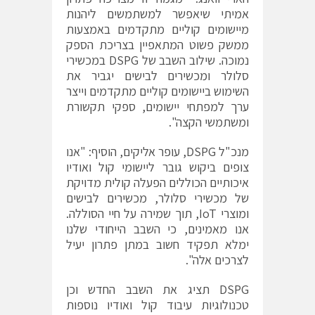
אמיתי שיאפשר למשתמשים ליהנות
מיישומים קוליים מתקדמים באמצעות
ממשק פשוט המתאפיין בצריכת הספק
נמוכה. שילוב השבב של DSPG במכשירי
סלולר ומכשירים לבישים יגביר את
השימוש ביישומים קוליים מתקדמים וייצר
ערך למפתחי יישומים, ספקי תקשורת
ומשתמשי הקצה".
מנכ"ל DSPG, עופר אליקים, הוסיף: "אנו
צופים ביקוש גובר ליישומי קול ואודיו
איכותיים הכוללים הפעלה קולית מדויקת
של מכשירי סלולר, מכשירים לבישים
ומוצרי IoT, תוך שמירה על חיי הסוללה.
אנו מאמינים, כי השבב הייחודי שלנו
ימלא תפקיד חשוב במתן פתרון יעיל
לצרכים אלה".
DSPG תציג את השבב החדש וכן
טכנולוגיות עיבוד קול ואודיו נוספות