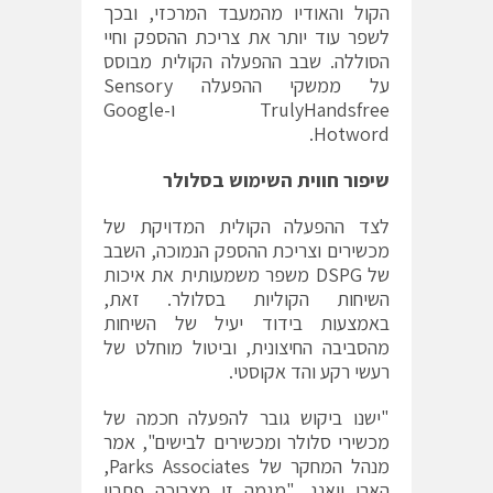
הקול והאודיו מהמעבד המרכזי, ובכך
לשפר עוד יותר את צריכת ההספק וחיי
הסוללה. שבב ההפעלה הקולית מבוסס
על ממשקי ההפעלה Sensory
TrulyHandsfree ו-Google
Hotword.
שיפור חווית השימוש בסלולר
לצד ההפעלה הקולית המדויקת של
מכשירים וצריכת ההספק הנמוכה, השבב
של DSPG משפר משמעותית את איכות
השיחות הקוליות בסלולר. זאת,
באמצעות בידוד יעיל של השיחות
מהסביבה החיצונית, וביטול מוחלט של
רעשי רקע והד אקוסטי.
"ישנו ביקוש גובר להפעלה חכמה של
מכשירי סלולר ומכשירים לבישים", אמר
מנהל המחקר של Parks Associates,
הארי וואנג. "מגמה זו מצריכה פתרון