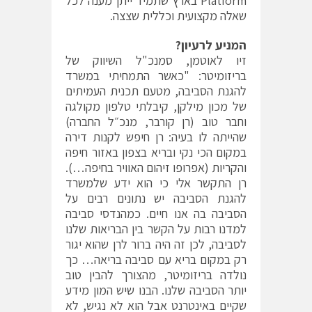
Platform בארץ שתמיד ייתן מענה לכל
שאלה מקצועית וכללית שצצה.
המניע לרעיון?
זיו לאוטמן, סמנכ"ל השיווק של
בריזומיטר: "כאשר התמחיתי במשרד
להגנת הסביבה, מטעם תכנית העמיתים
של מכון מילקן, קיבלתי טלפון מקולגה
וחבר טוב (רן קורבר, מנכ״ל החברה)
שהייתה לו בעיה: רן חיפש לקנות דירה
במקום הכי נקי ובריא בצפון באזור חיפה
והקריות (אפרופו זיהום האוויר בחיפה…).
רן התקשר אלי כי הוא ידע שלמשרד
להגנת הסביבה יש נתונים רבים על
הסביבה בה אנו חיים. כמהנדסי סביבה
למדנו רבות על הקשר בין הבריאות שלנו
לסביבה, לכן זה היה ברור לרן שהוא יגור
רק במקום בריא עם סביבה בריאה… כך
נולדה בריזומיטר, מהצורך להבין טוב
יותר הסביבה שלנו. הבנו שיש המון מידע
שקיים באינטרנט אבל הוא לא נגיש, לא