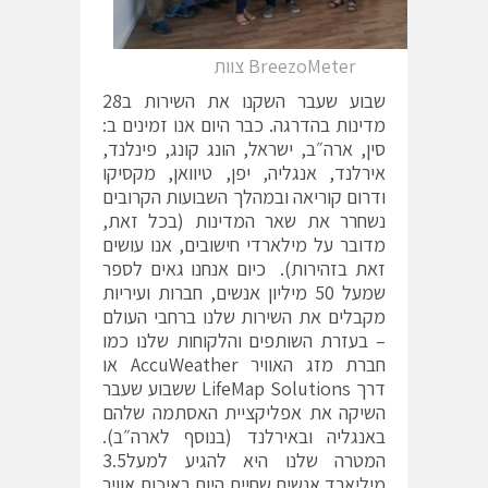
BreezoMeter צוות
שבוע שעבר השקנו את השירות ב28
מדינות בהדרגה. כבר היום אנו זמינים ב:
סין, ארה״ב, ישראל, הונג קונג, פינלנד,
אירלנד, אנגליה, יפן, טיוואן, מקסיקו
ודרום קוריאה ובמהלך השבועות הקרובים
נשחרר את שאר המדינות (בכל זאת,
מדובר על מילארדי חישובים, אנו עושים
זאת בזהירות). כיום אנחנו גאים לספר
שמעל 50 מיליון אנשים, חברות ועיריות
מקבלים את השירות שלנו ברחבי העולם
– בעזרת השותפים והלקוחות שלנו כמו
חברת מזג האוויר AccuWeather או
דרך LifeMap Solutions ששבוע שעבר
השיקה את אפליקציית האסתמה שלהם
באנגליה ובאירלנד (בנוסף לארה״ב).
המטרה שלנו היא להגיע למעל3.5
מיליארד אנשים שחיים היום באיכות אוויר