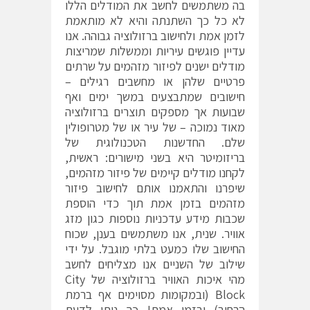
בה משתמשים לחשב את המודלים הללו
לא כל כך השתנתה והיא לא מותאמת
לזמן אמת ולחישוב ברזולוציה גבוהה. אנו
עדיין פוגשים עיריות וממשלות שמריצות
מודלים ישנים לפיזור מזהמים על שרתים
פרטיים שלהן או מחשבים רגילים –
חישובים שמתבצעים במשך ימים ואף
שבועות אך מספקים תוצרים ברזולוציה
מאוד נמוכה – של עיר או של מטרופולין
שלם. החדשנות הטכנולוגית של
בריזומיטר היא בשני מישורים: ראשית,
לקחנו מודלים קיימים של פיזור מזהמים,
שיפרנו והתאמנו אותם לחישוב פיזור
מזהמים בזמן אמת תוך כדי הוספת
שכבות מידע עדכניות נוספות כגון מזג
אוויר. שנית, אנו משתמשים בענן, שכוח
החישוב שלו כמעט בלתי מוגבל. על ידי
שילוב של השניים אנו מצליחים לחשב
מהי איכות האוויר ברזולוציה של City
Block (ובמקומות מסוימים אף ברמת
הרחוב) ובזמן אמת! כך ניתן לדעת