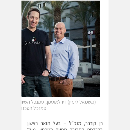
(משמאל לימין) זיו לאוטמן, סמנכל השיווק; רן קורבר
סמנכל הטכנולוגיות)
רן קורבר, מנכ״ל – בעל תואר ראשון
בהנדסת הסביבה מטעם הטכניון. מעל