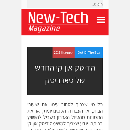
T
o
g
g
l
e
Out Of The Box
- אוגוסט 8, 2016
N
a
הדיסק און קי החדש
v
i
של סאנדיסק
g
a
t
i
o
כל מי שצריך לסחוב עימו את שיעורי
n
M
הבית, או העבודה הסמינריונית, או את
e
התמונות מהטיול האחרון בשביל להשוויץ
n
בכיתה, יודע שצריך למשימה דיסק און קי
u
אמין. כזה שאפשר לשים עליו בבטחון רב