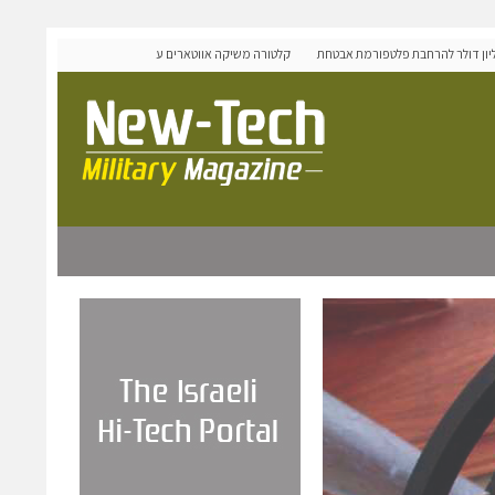
OLI גייסה 60 מיליון דולר להרחבת פלטפורמת אבטחת
קלטורה משיקה אווטארים עם אינטליגנציה רגשית לתרגול שיחות
מורכבות