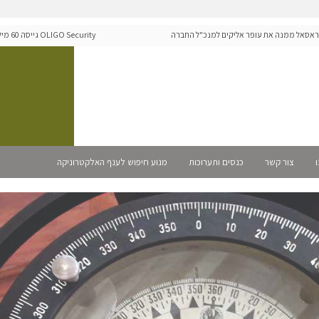
ל ממנה את עופר אליקים למנכ"ל החברה
GO Security
ה-Runtime בעידן מתקפות ה-AI
ו
צור קשר
כנסים ותערוכות
מנוע חיפוש לענף האלקטרוניקה