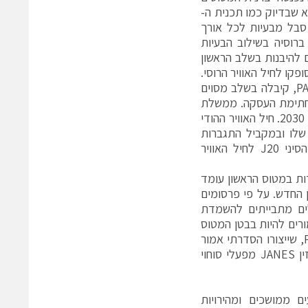
צור מטוס שישתווה ל-F22 האמריקני. אלא שבדיוק כמו תכנית ה-
 מחירו במהלך שנות הפיתוח) גם ה-PAK FA הרוסי סבל מבעיות לכל אורך
בל המשבר הכלכלי ברוסיה בשילוב הבעיות
ם להיבנות בשלב הראשון
פקו לחיל האוויר הרוסי.
במקביל לבעיות הכלכליות של רוסיה, הודו שנכנסה כשותפה לפרויקט ה-PAK FA, קיבלה בשלב מסוים
מטוסים, כפי שהתחייבה בחתימת העסקה. ממשלת
הודו בוחנת בימים אלה אופציה לייצור חמקן באופן עצמאי, כשתאריך היעד הוא 2030. חיל האוויר ההודי
שלו ובמקביל התגברות
האיומים מפקיסטן וסין. שתי המדינות מנהלות מגעים למכירה של החמקן הסיני J20 לחיל האוויר
דות במטוס הראשון עומד
לחמקן החדש. על פי פרסומים
, אמור לשאת חימוש מגוון מאד: טילי שיוט X-74M2, טילים מתבייתים להשמדת
X-. כל החימושים הללו אמורים להיות בבטן המטוס
כדי לשמר יכולת מגוונת בתצורה חמקנית. לצד הפיתוח המואץ של ה-PAK FA, שייצורו הסדרתי אמור
להתחיל ב-2017, ברוסיה החלו לעבוד על מטוס קרב מדור שישי. על פי המגזין JANES מפעלי סוחוי
 ממושכים ומהירויות