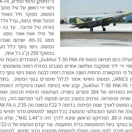
ניסוי ירי ראשון של טיל מתו
המטוס. מפקד חיל האוויר 
מפעל סוחוי בהווה, גנרל וולד
מסוג Kh-31. שניהם
המטוס. ניסוי נוסף כלל ה
במשקל 250 ק"ג כל אחת.
רוסיה מפעילה כיום חמישה מטוסי  T-50 PAK-FA
ויי ירי ליד מוסקבה ושלושה אחרים מוצבים במזרח רוסיה ומשמשים לני
ל פי התקשורת הרוסית השנה אמורה רוסיה לבנות מטוס ניסוי נוסף כד
פי המגזין JANES, המטוס השישי אמור לכלול שיפורים בגוף המטוס. 
הרוסים כי Sukhoi T-50 PAK-FA, קבע שיא בטיסת האצה ורטיק
לגובה שיוט במהירות של 384 מטרים בשנייה. העיתונות הרוסית ת
בתוך 23 שניות מהמראה. גורמים במערב הביעו ספקות לגבי הפרסום הזה, במ
אורך שנות הפיתוח. בדומה ל-F22 ובשונה מה-F35, ה-PAK FA מצויד בשני מנועים.
התה את הפער הטכנולוגי מהמערב בכל הקשור למטוסים מדור חמישי בע
במהלך שנות ה-80. הפרויקט 
 היא חייבת לתת מענה משלה למטוסים חמקנים מדור חמישי. לתמונה 