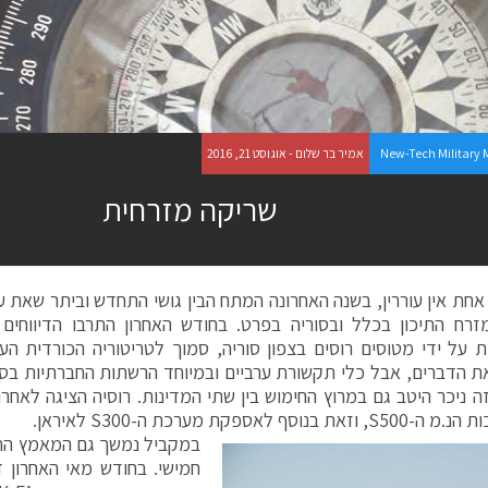
New-Tech Military
אמיר בר שלום - אוגוסט 21, 2016
שריקה מזרחית
אחת אין עוררין, בשנה האחרונה המתח הבין גושי התחדש וביתר שאת 
זרח התיכון בכלל ובסוריה בפרט. בחודש האחרון התרבו הדיווחי
ת על ידי מטוסים רוסים בצפון סוריה, סמוך לטריטוריה הכורדית ה
ת הדברים, אבל כלי תקשורת ערביים ובמיוחד הרשתות החברתיות בסור
 ניכר היטב גם במרוץ החימוש בין שתי המדינות. רוסיה הציגה לאחר
 בנוסף לאספקת מערכת ה-S300 לאיראן.
במקביל נמשך גם המאמץ הרו
חמישי. בחודש מאי האחרון די