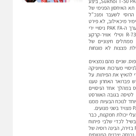
כי החמקן הרוסי החדש, Sukhoi T-50 PAK-FA, ביצע
ך תא האיחסון הפנימי של
הרוסי לשעבר ומנכ"ל
ימיר מיכאילוב, לא פירט
באיזה טיל מדובר. עד כה ערך ה-PAK FA ניסויי ירי
של טילי אוויר-אוויר מסוג R-73 וטילי אוויר-קרקע
 שוגרו ממתלים חיצוניים של
טלת פצצות לא מונחות
Sukhoi, המוגדרים כאבות טיפוס. שניים מהם נמצאים
סויי מערכות אוויוניקה
י להאיץ את הפיתוח. על
בחודש פברואר האחרון טענו
לית כשטיפס במהלך אחד הניסויים
רגמה זאת לטיסה בגובה האוורסט
יוחד לנוכח הבעיות ממנו
לי יכולת חמקנות, כבר
הראשון שיצא לדרך היה ה"MiG 1.44", שלא הבשיל לכדי שלבי פיתוח
מתקדמים בעיקר בשל התמוטטות ברית המועצות. עוד קודם הופעתו של ה-F22 בזירה, הבינה רוסיה של
נכנסה יצרנית המטוסים