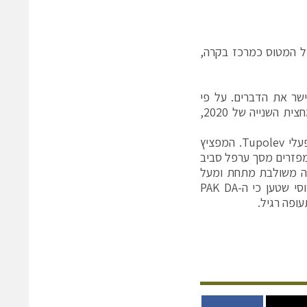
ל המטוס כמרכז בקרה,
ישר את הדברים. על פי
פרסומים ברוסיה, תאריך היעד לאספקת המטוס הראשון מדור שישי, נקבע למחצית השנייה של 2020,
אלא שבמקביל לפרוייקט הזה של סוחוי, רוסיה מפתחת מפציץ אסטרטגי במפעלי Tupolev. המפציץ
רוסיה מפזרים מסך ערפל סביב
סה משולבת מתחת ומעל
האטמוספירה. ה-DAILY MAIL הבריטי ציטט לפני חודש בכיר בחיל האוויר הרוסי שטען כי ה-PAK DA