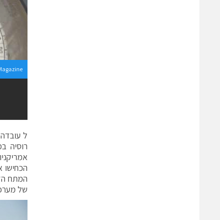
 Magazine
ל עובדה 
רוסיה במ
אמריקניו
הכחישו א
המתח הזה
של מערכות הנ.מ ה-S500, וזאת