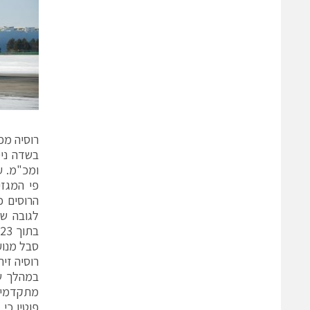
בשדה ניס
ומכ"מ. ע
סבל מנוע המטוס ל
רוסיה זי
פוטין כי