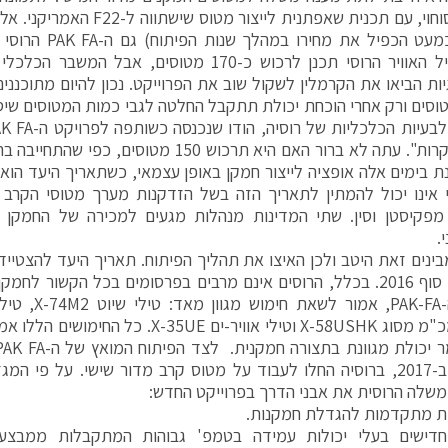
הרוסית סוחוי, עם תכנית שאפתנית ליי
F22 (שכמעט הכפיל את
הדרך. חיל האוויר הרוסי תכנן לרכוש כ-170 מטוסים, א
יות הביאו את הקרמלין לשקול שוב את הפרוייקט. נכון להיום מתוכנני
12 מטוסים ורק אחרי הוכחת יכולת תתקבל החלטה לגבי כמות המטוסים שיסו
"רגליים קרות". עתה לא ברור האם היא תרכוש 150 
 אינו יכול להמתין לתאריך הזה בשל הזדקנות מערך מטוסי הקרב 
.
בינים זאת היטב ולכן האיצו את תהליך הפיתוח. תאריך היעד להצטיי
כרגע על סוף 2016. בכלל, הרוסים אינם מרבים בפרסומים בכל הקשור 
שונים, ה-PAK-FA
מתקני מכ"מ מסוג X-58USHK וטילי אוויר-ים 35UE
משלה הרוסית את אבני הדרך בפרוייקט החדש:
ות מתקדמות להגדלת חמקנות.
חדישים בעלי יכולות עמידה בטמפ' גבוהות המתקבלות ממבצעים