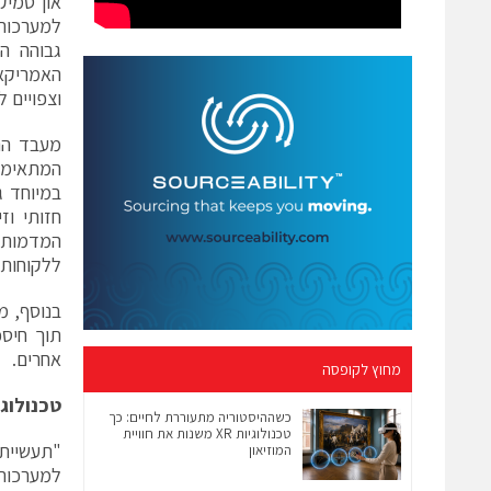
און סמיק
למערכות 
גבוהה ה
וצפויים להימכר כ-200 מיל
המתאימים
חזותי וז
ללקוחות 
תוך חיסכ
אחרים.
מחוץ לקופסה
טכנולוג
כשההיסטוריה מתעוררת לחיים: כך
טכנולוגיות XR משנות את חוויית
"תעשיית 
המוזיאון
למערכות 