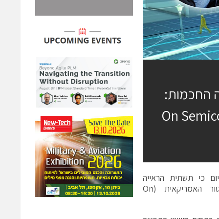
ה החכמות:
שבת ל-On Semiconductor
וריות סיוה (נאסד"ק: CEVA) הודיעה היום כי תשתית הראייה
הממוחשבת שפיתחה תשולב בקו שבבים חדש של און סמיקונדקטור האמריקאית (On