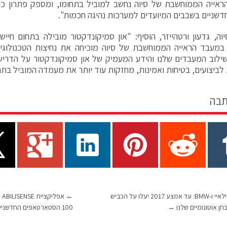
ראייה הממוחשבת של סיוה נחשב למוביל בתחומו, ומספק פתרון כ
חדשניים בשבבים המיועדים למערכות נהיגה חכמות".
וה, גדעון ורטהייזר, הוסיף: "און סמיקונדקטור מובילה בתחום חיי
במעבד הראייה הממוחשבת של סיוה מוכיחה את נחיצות הטכנולוגיה
ילוב המעבדים שלנו והידע המעמיק של און סמיקונדקטור על הדריש
 לביצועים, בטיחות ואמינות, מחזקות עוד יותר את מעמדה המוביל בתח
תבה
אינטל, מובילאיי ו-BMW: עד אמצע 2017 יעלו על הכביש
←
אפ
→
100 הסטארטאפים החדשניים ביותר בעולם