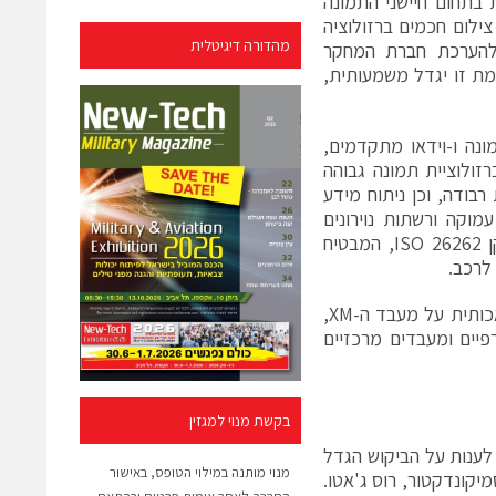
 בתחום חיישני התמונה
ילום חכמים ברזולוציה
מהדורה דיגיטלית
 להערכת חברת המחקר
לוגיה מתקדמת זו יגדל משמעותית,
מי עיבוד תמונה ו-וידאו מתקדמים,
זולוציית תמונה גבוהה
-מימד, מציאות רבודה, וכן ניתוח מידע
מוקה ורשתות נוירונים
המדמות את פעילות המוח. מעבדי ה-XM מסופקים עם תאימות מלאה לתקן ISO 26262, המבטיח
לרכב.
בנוסף, מספקת סיוה תשתית תוכנה מובנית לפיתוח מהיר של יישומי בינה מלאכותית על מעבד ה-XM,
פיים ומעבדים מרכזיים
בקשת מנוי למגזין
לענות על הביקוש הגדל
מנוי מותנה במילוי הטופס, באישור
יקונדקטור, רוס ג'אטו.