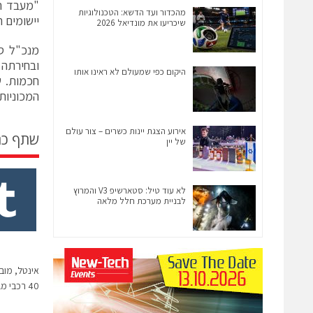
"מעבד ה
מהכדור ועד הדשא: הטכנולוגיות
יישומים 
שיכריעו את מונדיאל 2026
מנכ"ל סי
ובחירתה 
היקום כפי שמעולם לא ראינו אותו
חכמות. ש
המכוניות
אירוע הצגת יינות כשרים – צור עולם
שתף כ
של יין
לא עוד טיל: סטארשיפ V3 והמרוץ
לבניית מערכת חלל מלאה
40 רכבי מבחן אוטונומיים שלנו