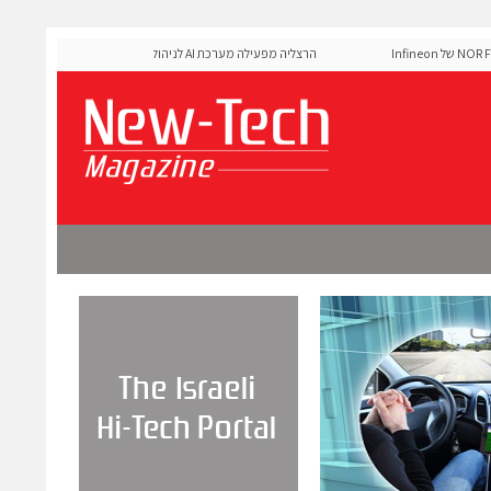
MediaTek אישרה את זיכרון ה-NOR Flash של Infineon
הרצליה מפעילה מערכת AI לניהול אדפטיבי של רמזורים