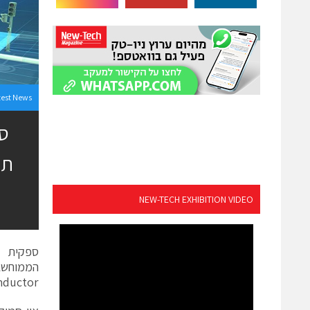
test News
סי
NEW-TECH EXHIBITION VIDEO
Semiconductor), המיועד למערכות 