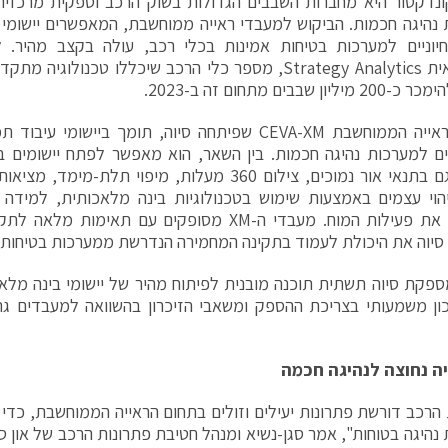
ונדקטור היא מחברות השבבים הגדולות בשוק הרכב וספקית מרכזית
נהיגה חכמות. הביקוש למעבדי ראייה ממוחשבת, המאפשרים יישומי צ
חיוניים למערכות בטיחות אמינות בכלי רכב, עולה בקצב מהיר.
האמריקאית Strategy Analytics, מספר כלי הרכב שיכללו טכנו
יון שבבים מתחום זה ב-2023.
מעבד הראייה הממוחשבת CEVA-XM שפיתחה סיוה, תומך ביישו
 למערכות נהיגה חכמות. בין השאר, הוא מאפשר לפתח יישומים בר
במיוחד גם בתנאי אור נמוכים, צילום 360 מעלות, מיפוי תלת
יהוי עצמים באמצעות שימוש בטכנולוגיות בינה מלאכותית, למידה ע
סיוה את היכולת לעמוד בתקינה המחמירה הנדרשת ממערכות בטיחות 
ון משמעותי בצריכת ההספק ומשאבי הזיכרון בהשוואה למעבדים גר
יה נחוצה לנהיגה חכמה
הרכב דורשת פתרונות יעילים וזולים בתחום הראייה הממוחשבת, כדי 
נהיגה בטוחות", אמר סגן-נשיא ומנהל חטיבת פתרונות הרכב של און סמ