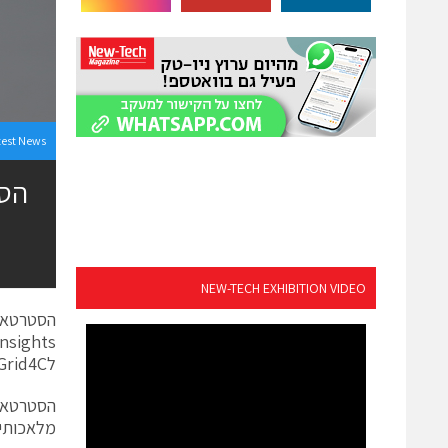
test News
NEW-TECH EXHIBITION VIDEO
לGrid4C.
מלאכותית