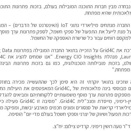
Grid4 נבחרה מבין חברות התוכנה המובילות בעולם, בזכות פתרונות התו
מלאכותית שהיא מפתחת.
פתרונות החברה מנתחים מיליארדי נתוני IoT (האינטרנט 
ל מנת לייעל את התפעול של ספקי חשמל, לספק פתרונות ערך מוסף
למקסם רווחים עבור כל שרשרת האספקה של החשמל.
לנו, בזכות מובילותה הטכנולוגית, כמו גם בזכות פתרונות הבינ
מפתחת."
 שזכינו בתואר יוקרתי זה היא סימן לכך שהתעשייה מכירה בחוז
האנליטיים מבוססי בינה מלאכותית של ,Grid4C המאפט
ספקים פתרונות ערך מוסף משמעותיים ללקוחותיהם ומביאים להגדלת
נועה רושין-רימיני, מייסדת ומ
כות תפעול ושיווק של יצרני וספקי חשמל בעולם מדי יום" הוסיפה.
"ר נועה רושין רימיני. קרדיט צילום: יח"צ.