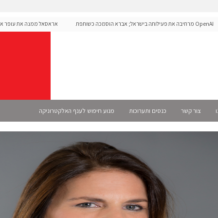
OpenAI מרחיבה את פעילותה בישראל; אברא הוסמכה כשותפת
אראסאל ממנה את עופר אליקים
 רשמית
ו
צור קשר
כנסים ותערוכות
מנוע חיפוש לענף האלקטרוניקה