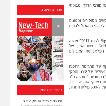
כנה פורצי הדרך ומבוססי
מהדורה דיגיטלית
של הדברים) – המגיעים מסנסורים וממונים
 לצרכני החשמל ולבתים
"אני מברכת את Grid4C על הזכייה בתואר החברה המובילה בפתרונות Big Data לשנת 2017" אמרה
Laura David, מנהלת Energy CIO Insights. "אנו שמחים להציג את Grid4C בסיפור השער של
ה המלאכותית המובילים
קה של פתרונות התכנה
מים את היעילות התפעולית של יצרני וספקי
 הרווחיות " אמרה ד"ר
נכ"לית Grid4C. "מסיבה זו Grid4C פעילה כיום בשווקי אנרגיה רבים,
מנתחת מיליארדי קריאות של סנסורים ומונים חכמים מארבע יבשות, ומפיקה מעל ל-500 מיליון תחזיות
בקשת מנוי למגזין
מנוי מותנה במילוי הטופס, באישור