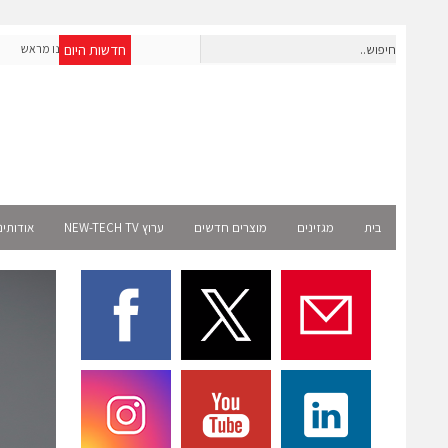
חדשות היום
חברת IAIG גייסה 6 מיליון דולר להקמת חברות תוכנה שנבנו מראש
לעידן ה-AI
Select
בית
מגזינים
מוצרים חדשים
ערוץ NEW-TECH TV
אודותינ