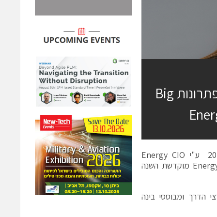
הסטרטאפ הישראלי Grid4C הוכתר כמוביל בפתרונות Big
הסטרטאפ הישראלי Grid4C הוכתר כמוביל פתרונות Big Data לשנת 2017 ע"י Energy CIO
Insights. כתבת השער של גיליון ה Big Data של המגזין Energy CIO Insights מוקדשת השנה
פורצי הדרך ומבוססי בינה