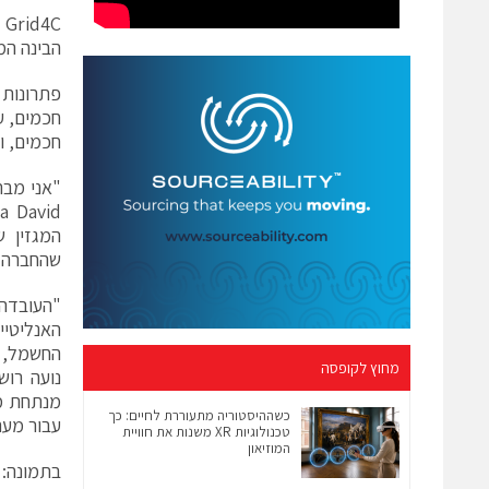
C
הבינה ה
חכמים, ע
חכמים, ו
המגזין ש
שהחברה 
"העובדה
החשמל, מ
מחוץ לקופסה
כשההיסטוריה מתעוררת לחיים: כך
עבור מער
טכנולוגיות XR משנות את חוויית
המוזיאון
בתמונה: ד