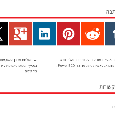
תבה
טאואר-ג'אז ו-TPSCo מודיעות על זמינות תהליך חדש
←
 אפליקציות ניהול אנרגיה Power BCD
→
במאיץ הסטארטאפים של עזר
בירושלים
קשורות
רות