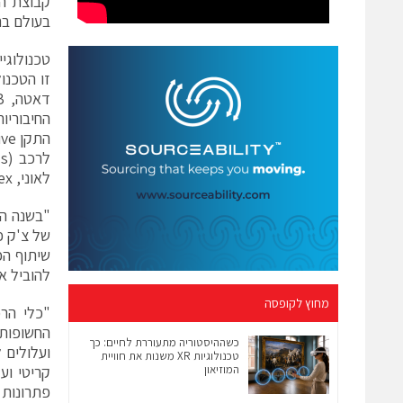
קבוצת הע
בעולם בתחום ה
זו הטכנו
החיבוריו
לאוני, TE, NXP, Molex ו-ולנס.
של צ'ק פו
להוביל א
מחוץ לקופסה
"כלי הרכ
החשופות 
כשההיסטוריה מתעוררת לחיים: כך
ועלולים 
טכנולוגיות XR משנות את חוויית
המוזיאון
קריטי וע
פתרונות 