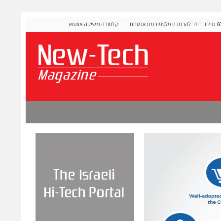
OLIGO Secu גייסה 60 מיליון דולר להרחבת פלטפורמת אבטחת
קלטורה משיקה אווטארים עם אינטליגנציה רגשית לתרגול ש
מורכבות