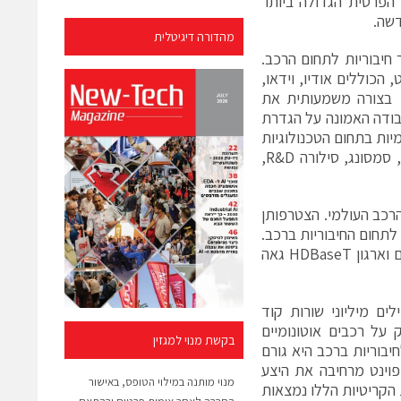
הפרטית הגדולה ביותר
מהדורה דיגיטלית
שימוש עבור חיבוריות לתחום הרכב.
הכוללים אודיו, וידאו,
 סיכוך והיא תייעל בצורה משמעותית את
ודה האמונה על הגדרת
יצרניות רכב (OEM's) ומובילות עולמיות בתחום הטכנולוגיות
לרכב (Tier 1's), בהן: ג'נרל מוטורס, דיימלר, דלפי, מיצובישי אלקטריק, LG, סמסונג, סילורה R&D,
ים בתחום הרכב העולמי. הצטרפותן
 לתחום החיבוריות ברכב.
שיתוף הפעולה הזה מרים את הרף בתעשייה בכל הנוגע לאבטחת סייבר ברכבים וארגון HDBaseT גאה
ים מיליוני שורות קוד
 על רכבים אוטונומיים
בקשת מנוי למגזין
יבוריות ברכב היא גורם
פוינט מרחיבה את היצע
מנוי מותנה במילוי הטופס, באישור
הקריטיות הללו נמצאות