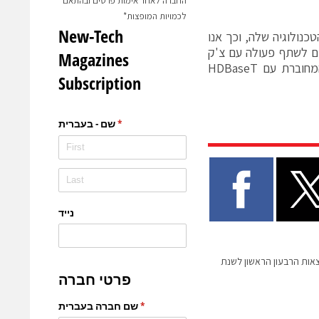
החברה לאחר אימות פרטים ובהתאם
לכמויות המופצות*
כנולוגיה שלה, וכך אנו
תחום הרכב, HDBaseT Automotive. אנו שמחים לשתף פעולה עם צ'ק
פוינט וארגוס במטרה להמשיך ולחזק את אבטחת הסייבר לתחום המכונית המחוברת עם HDBaseT
צאות הרבעון הראשון לשנת