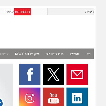
חדשות היום
OpenAI מרחיבה את פעילותה בישראל; אברא הוסמכה כשותפת
א
Select רשמית
בית
מגזינים
מוצרים חדשים
ערוץ NEW-TECH TV
אודותינ