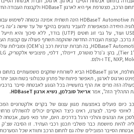
בודה בתחום אבטחת הסייבר בארגון. ארגוס, חברת אבטחת הסייבר 
רכב, מצטרפת אף היא לארגון HDBaseT ולקבוצת העבודה החדשה.
טכנולוגיית HDBaseT Automotive הינה תשתית אמינה ובטוחה ל
לוגיה היחידה המאפשרת להעביר נתונים בהיקף של עד שישה ג'יגה ביט, 
דאטה, USB ועוד, על גבי זוג חוטים (UTP) בודד, ללא
ת ברכב. קבוצת העבודה החדשה שהוקמה תשתף פעולה עם קבוצת העב
התקן HDBaseT Automotive, בה חברות 
"בשנה החולפת, ארגון HDBaseT הביא לשורותיו שחקנים משמעותי
ינט וארגוס לארגון , תאפשר פיתוח של פתרון טכנולוגי בטוח וטוב יותר
ת התהליך הזה", אמר
אריאל סובלמן, נשיא ארגון
HDBaseT
.
ב כיום פועלים באמצעות מגוון עצום של בקרים אלקטרוניים המכיל
לאיומי סייבר. לצערנו, ראינו כיצד האקרים יכולים להשתלט מרחוק
לסכן את הנהגים והולכי הרגל בדרכים. היום, יותר מאי פעם, אבטחה לח
ליה להיות מיושמת כבר משלבי תכנון רכבי העתיד. זו הסיבה שצ'ק 
אבטחת הסייבר המובילים שלה גם לתחום הרכב ותוודא שכל המערכות 