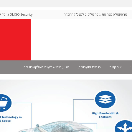
ראסאל ממנה את עופר אליקים למנכ"ל החברה
rity
ה-Runtime בעידן מתקפות ה-AI
ו
צור קשר
כנסים ותערוכות
מנוע חיפוש לענף האלקטרוניקה