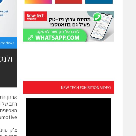
test News
ולנס
NEW-TECH EXHIBITION VIDEO
רחב של ש
האפיונים
HDBaseT Automotive להפ