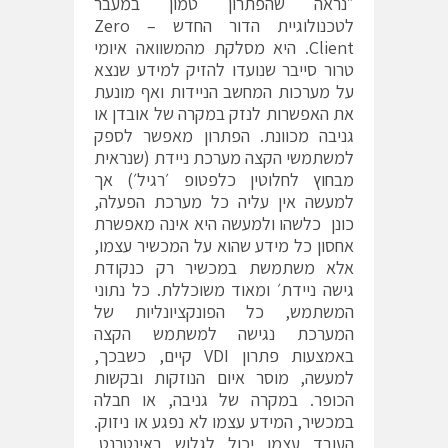
״נראה שהפתרון טמון במעבר
לטכנולוגיית הדור החדש – Zero
Client. היא מסלקת מהמשוואה איומי
טרור סייבר שנועדו להזיק למידע שנצא
על מערכות המחשב הניידות ואף מונעת
את האפשרות לנזק במקרה של אובדן או
גניבה מכוונת. הפתרון מאפשר לספק
למשתמשי הקצה מערכת ניידת (שנראית
מבחוץ לחלוטין כלפטופ ׳רגיל׳) אך
למעשה אין עליה כל מערכת הפעלה,
כונן כלשהו ולמעשה היא אינה מאפשרת
אחסון כל מידע שהוא על המכשיר עצמו,
אלא משתמשת במכשיר רק כנקודת
גישה ניידת׳ ומאוד משוכללת. כל נתוני
המשתמש, כל הפונקציונליות של
המערכת נגישה למשתמש הקצה
באמצעות פתרון VDI קיים, כשבכך,
למעשה, מוסר איום הנוזקות ובקשות
הכופר. במקרה של גניבה, או חבלה
במכשיר, המידע עצמו לא נפגע או ניזוק.
העובד עצמו יכול לגלוש באינטרנט,