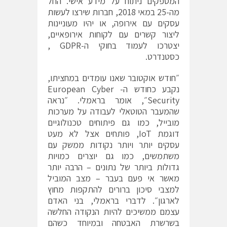
המספקים ניתוח על מידע אישי. החל
מה-25 במאי 2018, חברות שירצו לעשות
עסקים עם אירופה, או יהיו מעוניינות
ליצור קשרים עם לקוחות אירופאיים,
יצטרכו לעמוד בחוקי ה-GDPR ,
כסטנדרט.
״חודש אוקטובר שאנו עומדים במחציתו,
נקבע כחודש ה- European Cyber
Security״, אומר בראמלי. ״נראה
שהמעבר הטוטאלי לעבודה על מערכות
מובייל, כמו גם פיתוחים טכנולוגיים
דוגמת IoT, פותחים אצל לא מעט
עסקים יותר ויותר נקודות ממשק עם
משתמשים, כמו גם יוצרים כמויות
גדולות ביותר של נתונים – הרבה יותר
מאשר אי פעם בעבר – מצב המוביל
למצבי סיכון ברורים להתקפות מחוץ
לארגון״. לדברי בראמלי, בני האדם
עצמם ממשיכים להיות הנקודה החלשה
בשרשרת האבטחה ובמיוחד כשהם