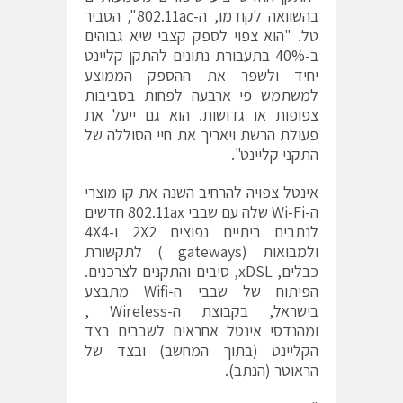
בהשוואה לקודמו, ה-802.11ac", הסביר
טל. "הוא צפוי לספק קצבי שיא גבוהים
ב-40% בתעבורת נתונים להתקן קליינט
יחיד ולשפר את ההספק הממוצע
למשתמש פי ארבעה לפחות בסביבות
צפופות או גדושות. הוא גם ייעל את
פעולת הרשת ויאריך את חיי הסוללה של
התקני קליינט".
אינטל צפויה להרחיב השנה את קו מוצרי
ה-Wi-Fi שלה עם שבבי 802.11ax חדשים
לנתבים ביתיים נפוצים 2X2 ו-4X4
ולמבואות (gateways ) לתקשורת
כבלים, xDSL, סיבים והתקנים לצרכנים.
הפיתוח של שבבי ה-Wifi מתבצע
בישראל, בקבוצת ה-Wireless ,
ומהנדסי אינטל אחראים לשבבים בצד
הקליינט (בתוך המחשב) ובצד של
הראוטר (הנתב).