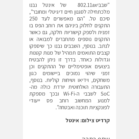
"שבבי802.11ax של אינטל נבנו
מלכתחילה לסגנון חיים דיגיטלי ומחובר",
סיכם טל. "הם מאפשרים לעד 250
התקנים לחלוק ביניהם את רוחב הפס בו
זמנית ולספק קישוריות חלקה, גם כאשר
התקנים נוספים מתחברים למבואה או
לנתב. בנוסף, השבבים נבנו כך שיספקו
קצבים התואמים תמהיל של מנות קטנות
וגדולות כאחד. בדרך זו ניתן להבטיח
ביצועים אופטימליים של ההתקנים וכן
זמני שיהוי נמוכים ביישומים כגון
משחקים, וידיאו ושיחות קוליות. בנוסף,
התעבורה האלחוטית יורדת כולה מה-
SoC לשבבי ה-Wi-Fi ובכך מספקת
למנוע המחשוב רוחב פס ייעודי
לפונקציות תוכנה ואבטחה".
קרדיט צילום: אינטל