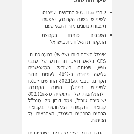
שבבי 802.11ax החדשים, שייכנסו
לשימוש בשנה הקרובה, יאפשרו
תעבורת נתונים מהירה מאי פעם
השבבים פותחו בקבוצת
התקשורת האלחוטית בישראל
אינטל חשפה היום (שלישי) בתערוכת ה-
CES בלאס וגאס דור חדש של שבבי
Wifi, שפותחו בישראל, המאפשרים
גלישה מהירה ב-40% לעומת הדור
הקודם. שבבי 802.11ax החדשים ייכנסו
לשימוש במהלך השנה הקרובה.
"להתלהבות של התעשייה מ-802.11ax
יש סיבה טובה", אמר דורון טל, מנכ"ל
קבוצת התקשורת האלחוטית בקבוצת
הבתים החכמים באינטל, האחראית על
הפיתוח.
"התקן החדש יציע שיפורים משמעותיים