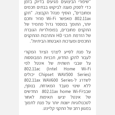
"שיפורי הביצועים מגיעים בדיוק בזמן
כדי לספק מענה לביקוש בבתים חכמים
ומחוברים", הוסיף מנהל הקבוצה. "תקן
802.11ax מאפשר Wi-Fi מהיר וחכם
יותר, התומך במספר גדול מתמיד של
התקנים מחוברים, בפופולריות הגוברת
של הזרמת תכני HD והתרבות ההתקנים
החכמים ומערכות האבטחה הביתיות".
על מנת לסייע ליצרני הציוד המקורי
לעבור לתקן החדש, תכניות המבוססות
על שבבי תשתית של אינטל לפי
802.11ac (Intel Home Wi-Fi
Chipset WAV500 Series) יכולים
לשדרג ל-802.11ax WAV600 Series
ללא שינוי מעבד המארחת. בנוסף,
שבבי802.11ax home Wi-Fi החדשים
של אינטל יציעו תאימות לאחור
לטכנולוגיות ישנות יותר על מנת לתמוך
במגוון רחב של התקני קליינט.