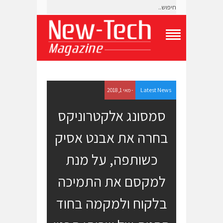
T
o
g
g
l
e
Latest News
- מאי 1, 2018
N
a
סמסונג אלקטרוניקס
v
i
בחרה את אבנט אסיק
g
a
t
כשותפה, על מנת
i
o
למקסם את התמיכה
n
M
e
בלקוח ולמקמה בחוד
n
u