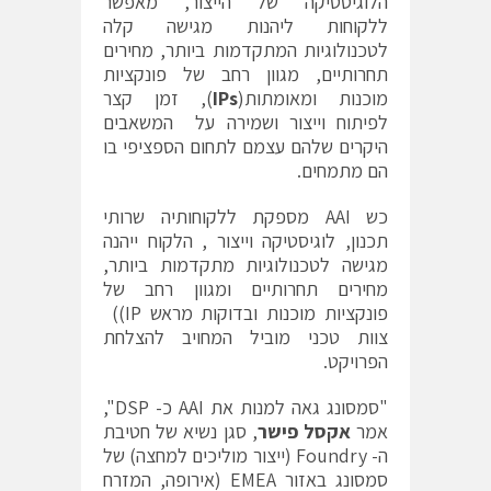
הלוגיסטיקה של הייצור, מאפשר
ללקוחות ליהנות מגישה קלה
לטכנולוגיות המתקדמות ביותר, מחירים
תחרותיים, מגוון רחב של פונקציות
מוכנות ומאומתות(
IPs
), זמן קצר
לפיתוח וייצור ושמירה על המשאבים
היקרים שלהם עצמם לתחום הספציפי בו
הם מתמחים.
כש AAI מספקת ללקוחותיה שרותי
תכנון, לוגיסטיקה וייצור , הלקוח ייהנה
מגישה לטכנולוגיות מתקדמות ביותר,
מחירים תחרותיים ומגוון רחב של
פונקציות מוכנות ובדוקות מראש IP))
צוות טכני מוביל המחויב להצלחת
הפרויקט.
"סמסונג גאה למנות את AAI כ- DSP",
אמר
אקסל פישר
, סגן נשיא של חטיבת
ה- Foundry (ייצור מוליכים למחצה) של
סמסונג באזור EMEA (אירופה, המזרח