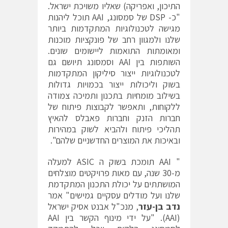
התיכון, ואפריקה) שאליו משויכת ישראל.
"כ- DSP של סמסונג, AAI תוכל ליהנות
מגישה לטכנולוגיות המתקדמות ביותר
שלנו ולמגוון רחב של פונקציות מוכנות
ומאומתות התואמות ליישומים שונים.
השותפות בין AAI וסמסונג תיושם גם
לטכנולוגיות ייצור סיליקון המתקדמות
בשוק וליכולות ייצור בכמויות גדולות
בשילוב מומחיות בתכנון ותמיכה צמודה
ללקוחות, ותאפשר לקבוצות פיתוח של
חברות הזנק וחברות פאבלס להאיץ
תהליכי פיתוח ולהביא לשוק במהירות
ובאיכות את המוצרים החדשניים שלהם".
" AAI תומכת בשוק ה ASIC למעלה
מ-30 שנה, עם מאות פרויקטים מוצלחים
המושתתים על יכולת התכנון המתקדמת
שלנו ועל מודלים עסקיים גמישים" אמר
נדב בן-עזר
, מנכ"ל אבנט אסיק ישראל
(AAI). "על ידי מינוף הקשר בין AAI