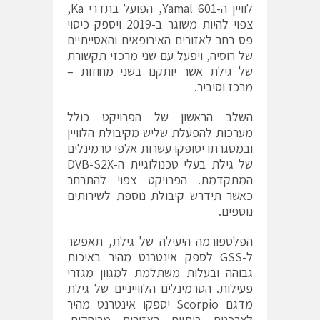
לוויין ה-Yamal 601, הפועל בתדרי Ka,
צפוי להיות משוגר ב-2019 ויספק כיסוי
פס רחב לאזורים האירופאים והאסייתיים
של רוסיה, ויפעל עם שני מרכזי תקשורת
של גילת אשר יותקנו בשני מחוזות –
מרכז וסיביר.
השלב הראשון של הפרויקט כולל
מערכות להפעלת שליש מקיבולת הלוויין
ובמסגרתו יסופקו עשרות אלפי טרמינלים
של גילת בעלי טכנולוגיית ה-DVB-S2X
המתקדמת. הפרויקט צפוי להתרחב
כאשר תידרש קיבולת נוספת לשירותים
נוספים.
הפלטפורמה היעילה של גילת, תאפשר
ל-GSS לספק אינטרנט מהיר באיכות
גבוהה ובעלות משתלמת למגוון מגזרי
פעילות. הטרמינלים הלווייניים של גילת
מדגם Scorpio יספקו אינטרנט מהיר
לצרכנים ביתיים באזורים מרוחקים,