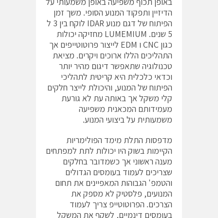
באופן תכוף משפיעה באופן משמעותי על
הדיזיין ותפקוד המנוע הסופי. משך זמן
הפיתוח של דגם מנוע IDAR לוקח בין 3 ל
5 שנים. LUMEMIUM מחזיקה יכולות
כגון CNC ו EDM לייצור פרוטוטייפים אך
התהליכים הללו ארוכים ויקרים. מציאת
טכנולוגיה שתאפשר דיגום מהיר יותר
וכדאי כלכלית היא קריטית לתהליכי
הפיתוח של המנוע, והיכולת לייצר חלקים
קלי משקל אך באותה עת לא גורעת
מעמידותם המכאנית משפיעה
משמעותית על ביצועי המנוע.
מדפסות התלת מימד הפולימריות
הקיימות בשוק היו יכולות לתת למפתחים
מענה ראשוני אך כשמדובר בחלקים
שצריכים לעמוד בעומסים הגדולים
והטמפ' הגבוהות המאפיינים את תחום
המנועים, פלסטיק לא מספק את
הצרכים. הפרוטוטייפ צריך לעמוד
בעומסים דינמיים, לשקף את המשקל