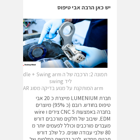
יש כאן הרבה אבי טיפוס
תמונה 2: הרכבה של ה Saddle + Swing arm
ליד swing
arm המותקנת על מנוע בדיקה מסוג IDAR
חברת LUMENIUM מייצרת כ 20 אבי
טיפוס בחודש. רובם (כ 95%) מיוצרים
בחברה באמצעות CNC 5 צירים ו wire
EDM. שיבוב של חלקים מורכבים דורש
מעברים מורכבים וכולל לפעמים יותר מ
80 שלבי עבודה שונים. כל שלב דורש
תכנות מחדש, לרוב נדרשות החלפות של