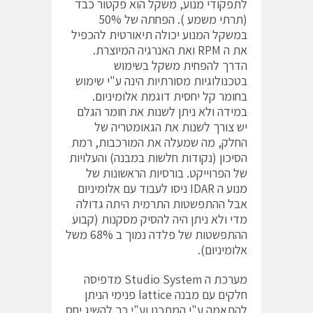
לתפקודי מנוע, משקל הוא פקטור כבד
(תרתי משמע ). הפחתה של 50%
במשקל המנוע יכולה תיאורטית להכפיל
את ה RPM ואת האנרגיה המיוצרת.
הדרך להפחית משקל בשימוש
בטכנולוגיות מסורתיות הינה ע"י שימוש
בחומר קל יחסית דוגמת אלומיניום.
במידה ולא ניתן לשנות את חומר הגלם
יש צורך לשנות את הגאומטריה של
החלק, מה שמעלה את המורכבות, רמת
הסיכון (נקודות חלשות במבנה) והעלויות
של הפרוייקט. בורסיות הראשונות של
מנוע ה IDAR ניסו לעבוד עם אלומיניום
אבל ההתפשטות התרמית היתה גדולה
מדי ולא ניתן היה להסיק מסקנות (קבוע
ההתפשטות של פלדה נמוך ב 68% משל
אלומיניום).
מערכת ה Studio System מדפיסה
חלקים עם מבנה lattice פנימי הניתן
להתאמה ע"י המתכנן וע"י כך להשיג יחס