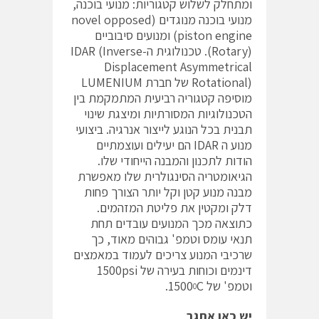
ומתחלק לשלוש קטגוריות: מנועי בוכנה,
מנועי בוכנה מנוגדים (novel opposed
piston engine) ומנועים סיבוביים
(Rotary). טכנולוגית ה-IDAR (Inverse
Displacement Asymmetrical
Rotational) של חברת LUMENIUM
מוסיפה קטגוריה רביעית המתמקמת בין
הטכנולוגיות המסורתיות ומיצגת שינוי
תבנית בכל הנוגע לייצור אנרגיה. ביצועי
מנוע ה IDAR הם יעילים ועוצמתיים
הודות לתכנון והמבנה הייחודי שלו.
הגיאומטריה הסינגולרית שלו מאפשרת
מבנה מנוע קטן וקל יותר הצורך פחות
דלק ומקטין את פליטת המזהמים.
כתוצאה מכך המנועים עובדים תחת
תנאי עומס וטמפ' גבוהים מאוד, כך
שרכיבי המנוע צריכים לעמוד במאמצים
דינמים וכוחות בעירה של 1500psi
וטמפ' של 1500
C.
0
יש כאן אתגר