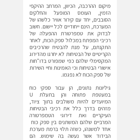
מיקום ההרכבה, הכיוון, המרחב ההיקפי
הזמין, העומס המופעל והחלקים
הסובבים, יחד עם קירור אוויר כלשהו של
המערכת, הינם ייחודיים לכל יישום. חשוב
לבדוק את טמפרטורת ההפעלה של
רכיבי המפתח במכלול ספק הכוח, לאחר
התקנתם, על מנת להבטיח שהרכיבים
הקריטיים של הבטיחות לא יחרגו מהדירוג
המקסימלי שלהם כפי שמפורט בדו"חות
אישורי הבטיחות וכי האמינות וחיי השירות
של ספק הכוח לא נפגמו.
גיליונות נתונים, הן עבור ספקי כוח
במעטפת פתוחה והן בתעלת U
המיועדים להיות משולבים בתוך ציוד,
מזהים בדרך כלל את רכיבי הבטיחות
העיקריים ואת דירוגי הטמפרטורה
המרביים שלהם המשתנים בין ספק כוח ​​
אחד למשנהו, כשזה תלוי ברמת מערכת
הבידוד אשר נעשה בה שימוש. הם