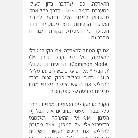
ההארקה. כפי שהדבר נדון לעיל,
במערכת ברמה Class I בדרך כלל אחת
מנקודות החיבור הללו דרושה לחיבור
הארקת הבטיחות והיא ממוקמת בצד
הכניסה של המכלול, ונקודת חיבור זו
תחבר גם
את קו המתח להארקה ואת הקו הניטרלי
להארקה, על ידי קבלי סינון CM
(Common Mode), הידועים גם כקבלי
Y. קבלי Y אלה פועלים בשילוב עם סלילי
ה-CM בתוך מכלול ספק הכוח בכדי
להחליש את הרעש הקשור בשינויי מתח
מהירים בכניסה של ספק הכוח.
הקבל או הקבלים האחרים, מצויים בדרך
כלל בצד המשני ומחברים את קבל (י)
הסינון -CM אל ההארקה. האלמנט
הדיפרנציאלי של המסנן, אשר מתוכנן
להחליש את הרעש הקשור בשינויים
מהירים בזרם, כלול בתוך ספק הכוח