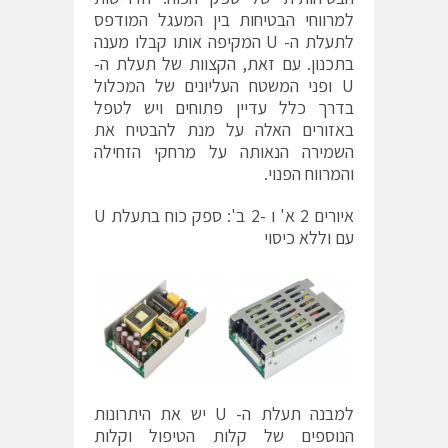
למרווחי הבטיחות בין המעגל המודפס
לתעלת ה- U המקיפה אותו קבלו מענה
בתכנון. עם זאת, הקצוות של תעלת ה-
U ופני המשטח העליונים של המכלול
בדרך כלל עדיין פתוחים ויש לטפל
באזורים האלה על מנת להבטיח את
השמירה הנאותה על מרחקי הזחילה
והמרווח הפנוי.
איורים 2 א' ו -2 ב': ספק כוח בתעלת U
עם וללא כיסוי
למבנה תעלת ה- U יש את היתרונות
הנוספים של קלות הטיפול וקלות