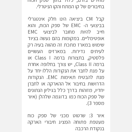
בחיבורים של קו המתח והקו הניטרלי.
קבל CM ביציאה הינו חלק אינטגרלי
בביצועי ה- EMC של ספק הכוח, והוא
חייב להיות מחובר לביצועי EMC
אופטימליים. במקומות בהם נעשה בציוד
שימוש במארז מתכת זה מהווה בעיה רק
לעיתים נדירות. במארזים העשויים
פלסטיק, בתצורות ברמה Class I או
ברמה Class II, יש צורך בחלופה אחרת
על מנת לחבר את הנקודות הללו יחד על
מנת להבטיח תאימות EMC. הנקודות
הדרושות בחיבור אל ההארקה או לחברן
יחדיו, מזוהות בדרך כלל בגיליון הנתונים
של ספק הכוח כמו בדוגמה שלהלן (איור
מספר 3).
איור 3: שרטוט מכני של ספק כוח
מעטפת פתוחה המציג חיבורי הארקה
בנקודת הרכבה