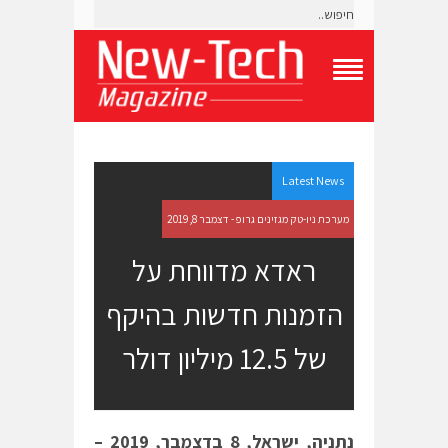
T
o
g
g
l
e
Latest News
N
a
מערכת ניו-טק מגזינים גרופ - דצמבר 8, 2019
v
i
ראדא מדווחת על
g
a
הזמנות חדשות בהיקף
t
i
o
של 12.5 מיליון דולר
n
M
e
n
u
נתניה, ישראל, 8 בדצמבר, 2019 –