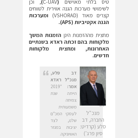
טיס בלתי מאוישים
(
C-UAV
)
, וכן
לשימושי מערכות הגנה אווירית לטווחים
קצרים מאוד (VSHORAD)
ומערכות
הגנה אקטיביות (
APS
).
מחצית מההזמנות הינן
הזמנות המשך
מלקוחות בהם זכתה ראדא בשנתיים
האחרונות, ומחצית מלקוחות
חדשים.
דב סלע,
מנכ"ל ראדא
אמר:
"2019
הייתה שנת
צמיחה
משמעותית
מנכ"ל
לעסקי המכ"ם
החברה, דב
שלנו, לצד
סלע (קרדיט:
יציבות במגזר
סיון פרג')
האוויוניקה.