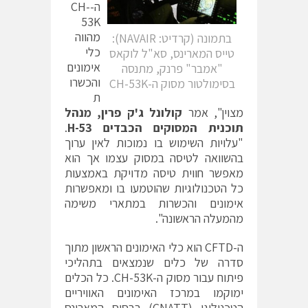
ה-CH-
53K
מהווה
בתמונה (קרדיט: NAVAIR):
כלי
טייס המארינס, סא"ל לוקאס
אימונים
"אמבר" פרנק, מתנסה
והכשרו
בסימולטור מסוק ה-CH-53K
ת
מצוין", אמר
קולונל ג'ק פרין, מנהל
תוכנית המסוקים הכבדים
H-53
.
"עלויות השימוש בו נמוכות לאין ערוך
בהשוואה לטיסה במסוק עצמו אך הוא
מאפשר חווית טיסה מדויקת באמצעות
כל הטכנולוגיות שהוטמעו בו ומאפשרות
אימונים והכשרות במתארי משימה
מהמעלה הראשונה".
ה-CFTD הוא כלי האימונים הראשון מתוך
סדרה של כלים שנמצאים בתהליכי
פיתוח עבור מסוק ה-CH-53K. כל הכלים
ימוקמו במרכז האימונים האוויריים
הטכנולוגי (CNATT) בבסיס המארינס