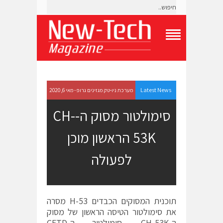
T
o
g
g
l
e
Latest News
מערכת ניו-טק מגזינים גרופ - מאי 6, 2020
N
a
סימולטור מסוק ה-CH-
v
i
53K הראשון מוכן
g
a
t
לפעולה
i
o
n
M
e
תוכנית המסוקים הכבדים H-53 מסרה
n
את סימולטור הטיסה הראשון של מסוק
u
ה-CH-53K. סימולטור ה-CFTD