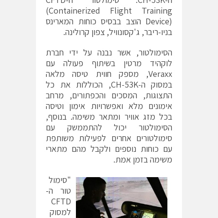
(Containerized Flight Training
Device) הוצב בבסיס כוחות המארינס
בניו-ריבר, ג'קסונוויל, צפון קרולינה.
הסימולטור, אשר נבנה על ידי חברת
לוקהיד מרטין בשיתוף פעולה עם
Veraxx, מספק חווית טיסה מלאה
במסוק ה-CH-53K, הכוללות את כל
התצוגות, המסכים והכפתורים, מרחב
אימונים מלא ואפשרויות אימון וטיסה
בכל מזג אוויר ומתאר משימה. בנוסף,
הסימולטור יכול להתממשק עם
סימולטורים אחרים לפעילות משותפת
עם כוחות נוספים ולקבל מהם מתארי
משימה בזמן אמת.
"סימול
טור ה-
CFTD
למסוק