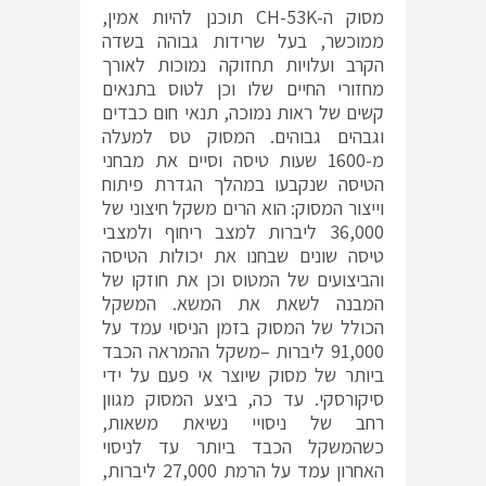
מסוק ה-CH-53K תוכנן להיות אמין,
ממוכשר, בעל שרידות גבוהה בשדה
הקרב ועלויות תחזוקה נמוכות לאורך
מחזורי החיים שלו וכן לטוס בתנאים
קשים של ראות נמוכה, תנאי חום כבדים
וגבהים גבוהים. המסוק טס למעלה
מ-1600 שעות טיסה וסיים את מבחני
הטיסה שנקבעו במהלך הגדרת פיתוח
וייצור המסוק: הוא הרים משקל חיצוני של
36,000 ליברות למצב ריחוף ולמצבי
טיסה שונים שבחנו את יכולות הטיסה
והביצועים של המטוס וכן את חוזקו של
המבנה לשאת את המשא. המשקל
הכולל של המסוק בזמן הניסוי עמד על
91,000 ליברות –משקל ההמראה הכבד
ביותר של מסוק שיוצר אי פעם על ידי
סיקורסקי. עד כה, ביצע המסוק מגוון
רחב של ניסויי נשיאת משאות,
כשהמשקל הכבד ביותר עד לניסוי
האחרון עמד על הרמת 27,000 ליברות,