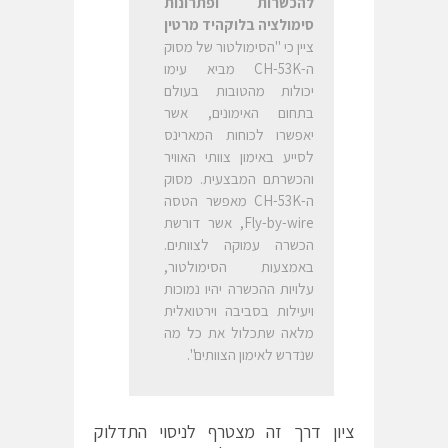
להכשרות ופתרונות
סימולציה בלוקהיד מרטין
ציין כי "הסימולטור של מסוק
ה-CH-53K מביא עימו
יכולות מהטובות בעולם
בתחום האימונים, אשר
יאפשרו לכוחות המארינס
לסייע באימון צוותי האוויר
והכשרתם המבצעית. מסוק
ה-CH-53K מאפשר הטסה
Fly-by-wire, אשר דורשת
הכשרה עמוקה לצוותים.
באמצעות הסימולטור,
עלויות ההכשרה יהיו נמוכות
ויעילות בסביבה וירטואלית
מלאה שתכלול את כל מה
שנדרש לאימון הצוותים".
ציון דרך זה מצטרף לניסוי התדלוק