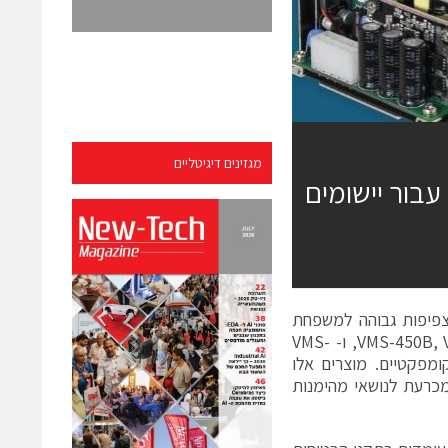
מגזינים דיגיטליים
 גבוהה עבור יישומים
,
VMS-450B
, ו-
VMS-
ות הספק רציף של 450 W ממארזי chassis mount קומפקטיים. מוצרים אלו
מכרעת לנושאי מהימנות