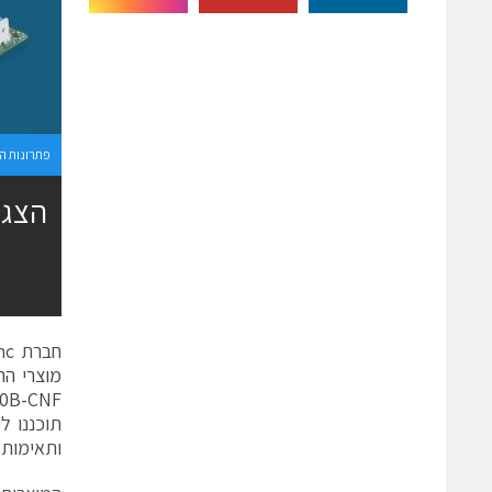
פתרונות ה
חברת CUI Inc. הכריזה היום על הוספת ארבע סדרות של ספקי כוח ac-dc בצפיפות גבוהה למשפחת
מוצרי הר
0B-CNF
תוכננו ל
ותאימות 