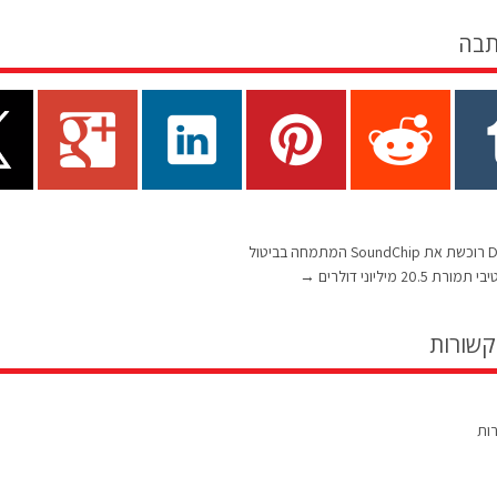
תבה
DSP Group רוכשת את SoundChip המתמחה בביטול
20.5 מיליוני דולרים
→
קשורות
רות