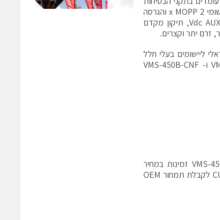
וצרים VMS-450B, VMS-450B-CF, VMS-450B-CFS ו- VMS-450B-CNF עומדים בתקני הבטיחות
ליישומים רפואיים medical 60601-1 edition 3.1 safety standards עבור יישומי 2 x MOPP והגרסה
הרביעית של דרישות ENC. בנוסף, מוצרים פנימיים אלו מאפשרים Vdc AUX output, תיקון מקדם
 פתוחה והוא אידאלי ליישומים בעלי חלל
קטן יותר וניהול חום מחוץ ליחידה. המוצרים VMS-450B-CF, VMS-450B-CFS ו- VMS-450B-CNF
סדרות המוצרים VMS-450B, VMS-450B-CF, VMS-450B-CFS ו- VMS-450B-CNF זמינות במחיר
לקבלת תמחור OEM