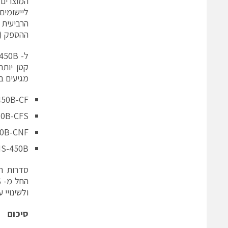
ההספק (power factor correction), כמו גם הגנות מפני חימום יתר, מתח יתר, זרם יתר וקצרי
מגיעים ב
VMS-450B-CF – 
VMS-450B-CFS 
VMS-450B-CNF 
VMS-450B – מסגרת 
החל מ- 150.98$ ליחידה ברכישת 10 יחידות דרך מפיץ. ניתן
ולשינויי 
סיכום