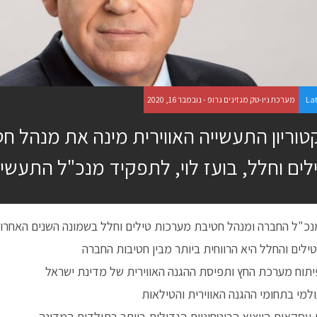
La
מערכת ניו-טק מגזינים גרופ - נובמבר 16, 2020
טוריון התעשייה האווירית מינה את מנהל ח
לים וחלל, בועז לוי, לתפקיד מנכ"ל התעשיי
נכ"ל החברה ומנהל חטיבת מערכות טילים וחלל בשמונה השנים האחרונ
ילים והחלל היא הרווחית ביותר מבין חטיבות החברה
תוח מערכת החץ ותפיסת ההגנה האווירית של מדינת ישראל
למי בתחומי ההגנה האווירית והטילאות
 עסקאות הייצוא הביטחוניות הגדולות ביותר בתולדות המדינה