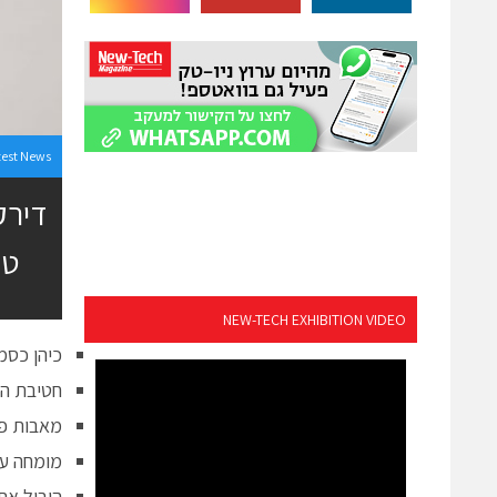
test News
דירק
טי
NEW-TECH EXHIBITION VIDEO
כיהן כסמ
חטיבת הט
מאבות פי
מומחה עו
הוביל את