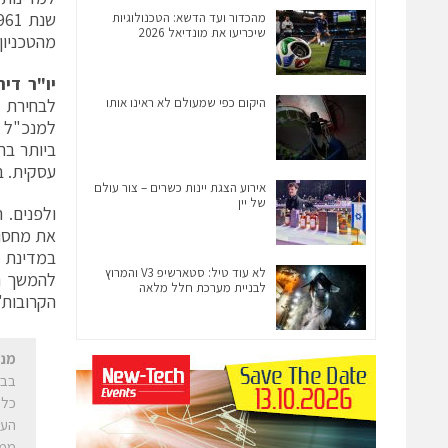
מהכדור ועד הדשא: הטכנולוגיות
שיכריעו את מונדיאל 2026
מהטכניון.
יו"ר די
היקום כפי שמעולם לא ראינו אותו
לבחירת מ
למנכ"ל ה
ביותר בת
עסקית. ב
אירוע הצגת יינות כשרים – צור עולם
של יין
ולפנים. 
את מחסום
במדינת י
לא עוד טיל: סטארשיפ V3 והמרוץ
להמשך הת
לבניית מערכת חלל מלאה
הקרובות"
מנכ
בבח
כלל
העו
ממש