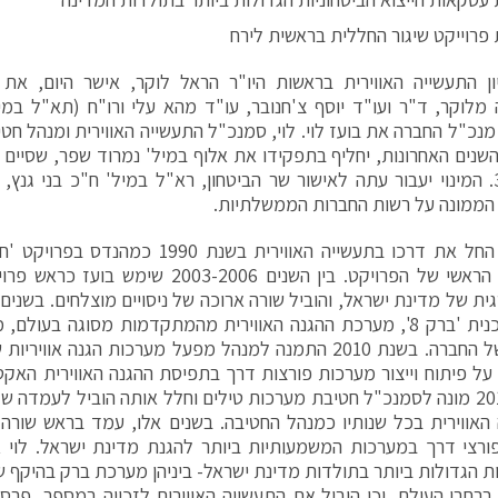
 פרוייקט שיגור החללית בראשית לירח
ון התעשייה האווירית בראשות היו"ר הראל לוקר, אישר היום, את
מלוקר, ד"ר ועו"ד יוסף צ'חנובר, עו"ד מהא עלי ורו"ח (תא"ל במי
נכ"ל החברה את בועז לוי. לוי, סמנכ"ל התעשייה האווירית ומנהל חט
שנים האחרונות, יחליף בתפקידו את אלוף במיל' נמרוד שפר, שסיים 
31.10.20. המינוי יעבור עתה לאישור שר הביטחון, רא"ל במיל' ח"כ בני גנץ
הממונה על רשות החברות הממשלתיות.
למהנדס הראשי של הפרויקט. בין השנים 03-2006
כראש תכנית 'ברק 8', מערכת ההגנה האווירית מהמתקדמות מסוגה בעו
עסקית של החברה. בשנת 2010 התמנה למנהל מפעל מערכות הגנה א
 על פיתוח וייצור מערכות פורצות דרך בתפיסת ההגנה האווירית האק
בשנת 2013 מונה לסמנכ"ל חטיבת מערכות טילים וחלל אותה הוביל לעמדה 
האווירית בכל שנותיו כמנהל החטיבה. בשנים אלו, עמד בראש שורה ש
 פורצי דרך במערכות המשמעותיות ביותר להגנת מדינת ישראל. לוי 
ברחבי העולם, וכן הוביל את התעשייה האווירית לזכייה במספר פרסי ב