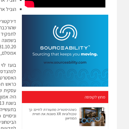
הוביל את
דירקטורי
שהורכבה 
לתפקיד מ
בשמונה ה
אמסלם, 
היה אמון
מחוץ לקופסה
בתעשייה 
כשההיסטוריה מתעוררת לחיים: כך
טכנולוגיות XR משנות את חוויית
וניסויים
המוזיאון
למדינות 