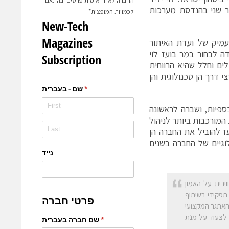
החברה לאחר אימות פרטים ובהתאם
 תואר שני בהנדסת מערכות
לכמויות המופצות*
מעמיק של ועדת האיתור
 לבחור במר בועז לוי
ים וחלל שהיא הרווחית
 דרך הן טכנולוגית והן
כספיות, ושברה לראשונה
מורכבות ביותר לניהול
ועז להוביל את החברה הן
וגיים של החברה בשנים
וירית על האמון
תפקידי בשיתוף
 האתגר המקצועי
 לצעוד על מנת