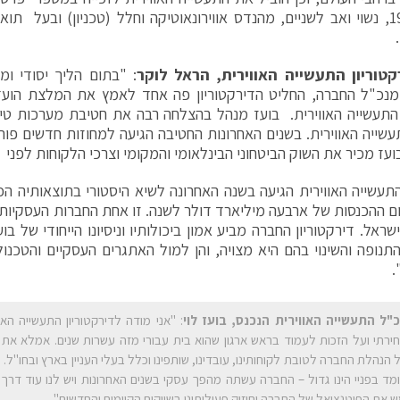
שנת 1961, נשוי ואב לשניים, מהנדס אווירונאוטיקה וחלל (טכניון) ובעל
רקטוריון התעשייה האווירית, הראל לוקר
: "בתום הליך יסודי ו
נכ"ל החברה, החליט הדירקטוריון פה אחד לאמץ את המלצת הועדה
תעשייה האווירית. בועז מנהל בהצלחה רבה את חטיבת מערכות טיל
עשייה האווירית. בשנים האחרונות החטיבה הגיעה למחוזות חדשים פורצי
ועז מכיר את השוק הביטחוני הבינלאומי והמקומי וצרכי הלקוחות לפני
התעשייה האווירית הגיעה בשנה האחרונה לשיא היסטורי בתוצאותיה ה
 ההכנסות של ארבעה מיליארד דולר לשנה. זו אחת החברות העסקיות ה
שראל. דירקטוריון החברה מביע אמון ביכולותיו וניסיונו הייחודי של ב
נופה והשינוי בהם היא מצויה, והן למול האתגרים העסקיים והטכנול
.
"ל התעשייה האווירית הנכנס,
בועז לוי
: "אני מודה לדירקטוריון התעשייה האו
ירתי ועל הזכות לעמוד בראש ארגון שהוא בית עבורי מזה עשרות שנים. אמלא את 
 הנהלת החברה לטובת לקוחותינו, עובדינו, שותפינו וכלל בעלי העניין בארץ ובחו"ל.
מד בפניי הינו גדול – החברה עשתה מהפך עסקי בשנים האחרונות ויש לנו עוד דרך
 את הפוטנציאל של החברה וחיזוק פעילותינו בשווקים הקיימים והחדשים"