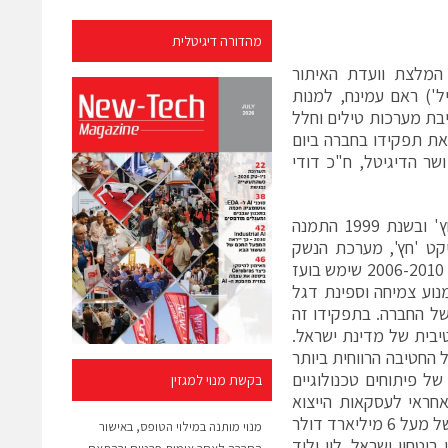
מהדורה דיגיטלית
 המלצת וועדת האיתור
ל') ראם עמינח, למנות
יבת מערכות טילים וחלל
את תפקידו בחברה ביום
, ושר הדיגיטל, ח"כ דודי
בועז לוי החל את דרכו בתעשייה האווירית בשנת 1990 כמהנדס בפרויקט 'חץ' ובשנת 1999 התמנה
20 שימש בועז כראש פרויקט 'חץ', מערכת הנשק
האסטרטגית של מדינת ישראל, והוביל שורה ארוכה של ניסויים מוצלחים. בשנים 2006-2010 שימש בועז
לם, מנוע צמיחה וספינת דגל
וויריות של החברה. בתפקידו זה
טיבית של מדינת ישראל.
של החטיבה הרווחית ביותר
ל פיתוחים טכנולוגיים
בקשת מנוי למגזין
אחראי לעסקאות הייצוא
הביטחוניות הגדולות ביותר בתולדות מדינת ישראל- ביניהן מערכת ברק בהיקף של מעל 6 מיליארד דולר
מנוי מותנה במילוי הטופס, באישור
יטחון ישראל. לוי יליד