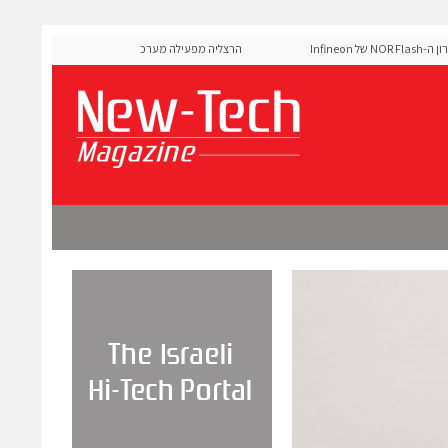
MediaTek אישרה את זיכרון ה-NOR Flash של Infineon
הרצליה מפעילה מערכת AI לניהול אדפטיבי של רמזורים