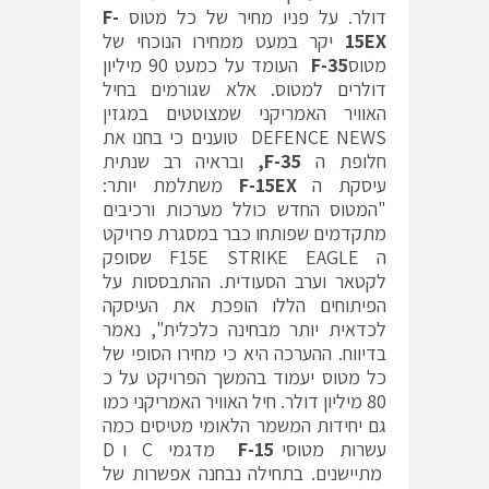
דולר. על פניו מחיר של כל מטוס
F-
15EX
יקר במעט ממחירו הנוכחי של
מטוס
F-35
העומד על כמעט 90 מיליון
דולרים למטוס. אלא שגורמים בחיל
האוויר האמריקני שמצוטטים במגזין
DEFENCE NEWS טוענים כי בחנו את
חלופת ה
F-35
,
ובראיה רב שנתית
עיסקת ה
F-15EX
משתלמת יותר:
"המטוס החדש כולל מערכות ורכיבים
מתקדמים שפותחו כבר במסגרת פרויקט
ה F15E STRIKE EAGLE שסופק
לקטאר וערב הסעודית. ההתבססות על
הפיתוחים הללו הופכת את העיסקה
לכדאית יותר מבחינה כלכלית", נאמר
בדיווח. ההערכה היא כי מחירו הסופי של
כל מטוס יעמוד בהמשך הפרויקט על כ
80 מיליון דולר. חיל האוויר האמריקני כמו
גם יחידות המשמר הלאומי מטיסים כמה
עשרות מטוסי
F-15
מדגמי C ו D
מתיישנים. בתחילה נבחנה אפשרות של