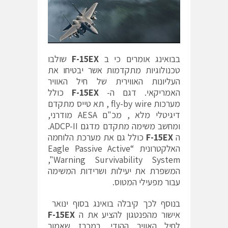
בבואינג אומרים כי ב
F-15EX
שולבו
טכנולוגיות מתקדמות אשר יבטיחו את
העליונות האווירית של חיל האוויר
האמריקאי. דגם ה-
F-15EX
כולל
מערכות fly-by wire , תא טייס מתקדם
דיגיטלי מלא , מכ"ם AESA מודרני,
ומחשב משימה מתקדם מדגם ADCP-II.
ה
F-15EX
כולל גם את מערכת הלוחמה
האלקטרונית “Eagle Passive Active
Warning Survivability System",
המשפרת את יעילות ושרידות המשימה
עבור מפעילי המטוס.
בנוסף לכך קיבלה בואינג בסוף ינואר
אישור מהפנטגון להציע את ה
F-15EX
לחיל האוויר ההודי. במכרז שאמור