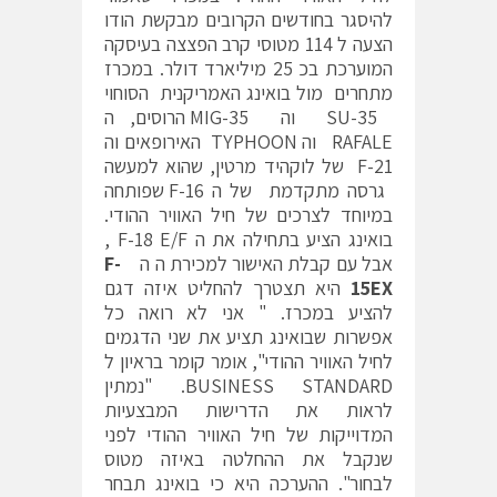
להיסגר בחודשים הקרובים מבקשת הודו
הצעה ל 114 מטוסי קרב הפצצה בעיסקה
המוערכת בכ 25 מיליארד דולר. במכרז
מתחרים מול בואינג האמריקנית הסוחוי
SU-35 וה MIG-35 הרוסים, ה
RAFALE וה TYPHOON האירופאים וה
F-21 של לוקהיד מרטין, שהוא למעשה
גרסה מתקדמת של ה F-16 שפותחה
במיוחד לצרכים של חיל האוויר ההודי.
בואינג הציע בתחילה את ה F-18 E/F ,
אבל עם קבלת האישור למכירת ה ה
F-
15EX
היא תצטרך להחליט איזה דגם
להציע במכרז. " אני לא רואה כל
אפשרות שבואינג תציע את שני הדגמים
לחיל האוויר ההודי", אומר קומר בראיון ל
BUSINESS STANDARD. "נמתין
לראות את הדרישות המבצעיות
המדוייקות של חיל האוויר ההודי לפני
שנקבל את ההחלטה באיזה מטוס
לבחור". ההערכה היא כי בואינג תבחר