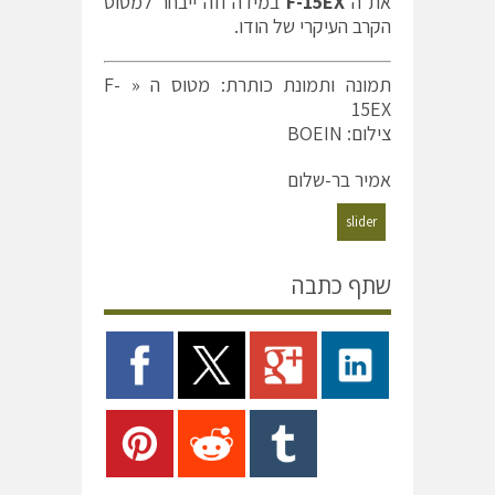
את ה
F-15EX
במידה וזה ייבחר למטוס
הקרב העיקרי של הודו.
תמונה ותמונת כותרת: מטוס ה « F-
15EX
צילום: BOEIN
אמיר בר-שלום
slider
שתף כתבה