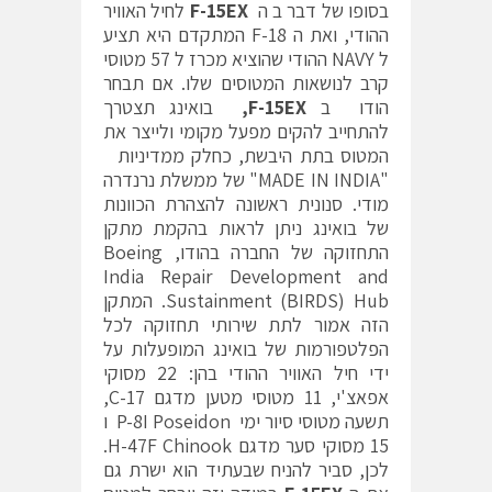
בסופו של דבר ב ה
F-15EX
לחיל האוויר
ההודי, ואת ה F-18 המתקדם היא תציע
ל NAVY ההודי שהוציא מכרז ל 57 מטוסי
קרב לנושאות המטוסים שלו. אם תבחר
הודו ב
F-15EX
,
בואינג תצטרך
להתחייב להקים מפעל מקומי ולייצר את
המטוס בתת היבשת, כחלק ממדיניות
"MADE IN INDIA" של ממשלת נרנדרה
מודי. סנונית ראשונה להצהרת הכוונות
של בואינג ניתן לראות בהקמת מתקן
התחזוקה של החברה בהודו, Boeing
India Repair Development and
Sustainment (BIRDS) Hub. המתקן
הזה אמור לתת שירותי תחזוקה לכל
הפלטפורמות של בואינג המופעלות על
ידי חיל האוויר ההודי בהן: 22 מסוקי
אפאצ'י, 11 מטוסי מטען מדגם C-17,
תשעה מטוסי סיור ימי P-8I Poseidon ו
15 מסוקי סער מדגם H-47F Chinook.
לכן, סביר להניח שבעתיד הוא ישרת גם