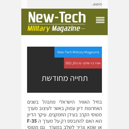
T
o
g
g
l
e
New-Tech Military Magazine
N
a
אמיר בר-שלום - מרץ 10, 2021
v
i
תחייה מחודשת
g
a
t
i
o
בחיל האוויר הישראלי מתנהל בשנים
n
האחרונות דיון עמוק באשר לעיצוב מערך
M
e
מטוסי הקרב בעידן החמקנים. עיקר הדיון
n
הוא האם להתבסס רק על מערך ה
F-35
u
או שמא צריך לשלב במערך גם מטוסי