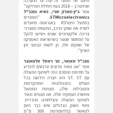
הייצור של מפעל זה יעלו על ההערכה
שניתנה ב – 2018 בעת תחילת הפרויקט"
אמר
ג'ין-מארק שרי, נשיא ומנכ"ל
STMicroelectronics
.
"המוצרים
במפעל היצורR3 באגראטה מיועדים
לשרת את שווקי הרכב, התעשיה ומוצרכי
צריכה אלקטרוניים שונים ויסייעו להקל
על המחסור שנוצר בשרשראות האספקה
של שווקים אלו, הן לטווח הבינוני והן
הארוך".
מנכ"ל טאואר, מר ראסל אלוואנגר
אמר "אנו מאוד מרוצים ונרגשים להודיע
על חתימת ההסכם הזה לשיתוף הפעולה
עם ST. ST היא חברה הידועה בכל
העולם בטכנולוגיות המתקדמות
והמובילות שלה, מצוינות התפעול
והיושרה העסקית שלה. אנו מצפים מאוד
לשיתוף הפעולה והצלחתינו ההדדית.
נתחי השוק הגדולים שיש כבר היום
לטאואר בפלטפורמת 300 מ"מ