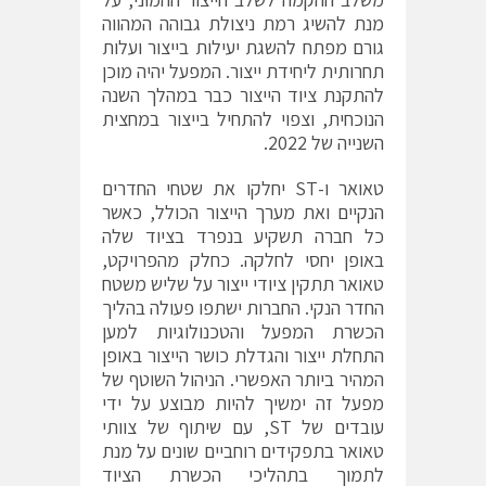
מנת להשיג רמת ניצולת גבוהה המהווה
גורם מפתח להשגת יעילות בייצור ועלות
תחרותית ליחידת ייצור. המפעל יהיה מוכן
להתקנת ציוד הייצור כבר במהלך השנה
הנוכחית, וצפוי להתחיל בייצור במחצית
השנייה של 2022.
טאואר ו-ST יחלקו את שטחי החדרים
הנקיים ואת מערך הייצור הכולל, כאשר
כל חברה תשקיע בנפרד בציוד שלה
באופן יחסי לחלקה. כחלק מהפרויקט,
טאואר תתקין ציודי ייצור על שליש משטח
החדר הנקי. החברות ישתפו פעולה בהליך
הכשרת המפעל והטכנולוגיות למען
התחלת ייצור והגדלת כושר הייצור באופן
המהיר ביותר האפשרי. הניהול השוטף של
מפעל זה ימשיך להיות מבוצע על ידי
עובדים של ST, עם שיתוף של צוותי
טאואר בתפקידים רוחביים שונים על מנת
לתמוך בתהליכי הכשרת הציוד