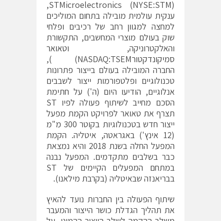
(NYSE:STM) STMicroelectronics,
ענקית עולמית מובילה בתחום המוליכים
למחצה למגוון רחב של רכיבים ופלחי
שוק בעולם מוצרי המחשבים, התקשורת
והאלקטרוניקה, ו
טאואר
סמיקונדקטור
NASDAQ:TSEM) ),
החברה המובילה בעולם בייצור פתרונות
טכנולוגיים ופלטפורמות ייצור לשבבים
אנלוגיים, הודיעו היום (ה') על חתימת
הסכם מחייב לשיתוף פעולה לפיו ST
תצרף את טאואר לפרויקט הקמת מפעל
ייצור חדש בטכנולוגיות בקוטר 300 מ"מ
(12 אינץ') באגראטה, איטליה. הקמת
המפעל החלה בשנת 2018 והיא נמצאת
כבר בשלבים מתקדמים. המפעל נבנה
במתחם המפעלים הקיימים של ST
בבריאנזה שבאיטליה (בקרבת מילאנו).
שיתוף הפעולה בין החברות נועד להאיץ
את תהליך הגדלת כושר הייצור והמעבר
משלב ההקמה לשלב הייצור ההמוני, על