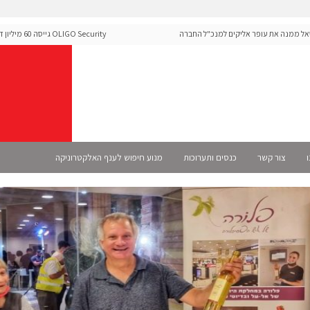
ה את עופר אליקים למנכ"ל החברה
OLIGO Security גייס
ה-Runtime בעידן מתקפות ה-AI
ו
צור קשר
כנסים ותערוכות
מנוע חיפוש לענף האלקטרוניקה