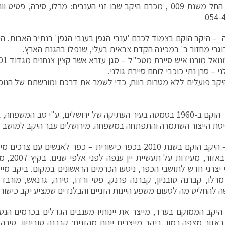
של יינות החל משנת 009 , מכרם היקב שבו זני הענבים: מרלו, סירה, פטי
054-
– היקב הוקם בצמוד לכרם 'ענבי הגפן בענבי הגפן' בנתיב האבות. ה
וגרי מחזור ב' במכינה הקדם צבאית בעלי, שנפלו בהגנת הארץ.
ני – סרן נתי כוכבי לוחם סיירת גולני.
יקב פועלים ללא מטרות רווח, כדי לשמר את דרכם ומורשתם של הנופלי
– הוקם ב-1960 בסמטה בעיר העתיקה של ירושלים, ע"י סב המשפחה
טת הייצור השתמרה והתפתחה במשפחה. מירושלים עבר היקב למושב זנ
– היקב הוקם בשנת 2010 בכפר כישורית – כפר לאנשים עם צ
שהתגלו באז
יצרני חדש לתושבי הכפר, ניטעו הכרמים הראשונים במקום. ביקב מייצר
מרלו, קברנה סובניון, קברנה פרנק, פטי ורדו, סירה, גרנאש, מורבד, ר
להחליט מה לטעום משפע היינות הזניים והבלנדים שמציע יקב כישור. 4-9085198
יקב הממוקם בערד, מייצר את יינותיו מענבים הגדלים בכרמים הנט
אזור מצפה רמון. ביקב מייצרים יינות מהזנים: קברנה סוביניון, סירה, 