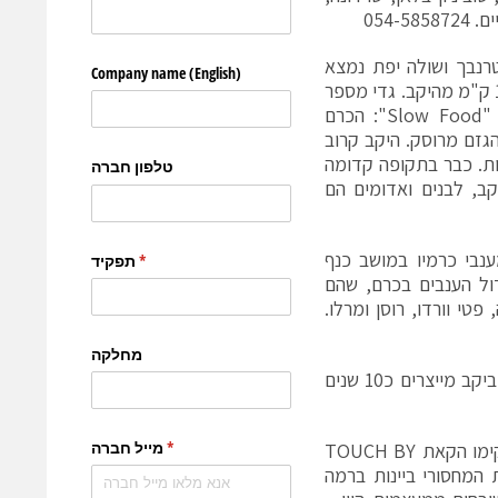
054-
נבך ושולה יפת נמצא
בגבעת ישעיהו, שבחבל עדולם. כרם היקב נמצא כ1.5 ק"מ מהיקב. גדי מספר
שהקונספט של היקב מושפע מרעיונות של תנועת "Slow Food": הכרם
הגזם מרוסק. היקב קרוב
יות. כבר בתקופה קדומה
קב, לבנים ואדומים הם
 תורג'מן החל ליצר יין ב-2008 מענבי כרמיו במושב כנף
מת הקפדה גדולה בגידול הענבים בכרם, שהם
פטי וורדו, רוסן ומרלו.
היקב המייצר יינות כשרים למהדרין, נמצא ביישוב תקוע שבגוש עציון. ביקב מייצרים כ10 שנים
את המיזם מנהלים דורון יצחקי , היינן, ואישתו עינת. הם מסםרים שהקימו הקאת TOUCH BY
את המחסורי ביינות ברמה