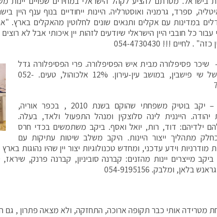
ת בישראל. מטרתם להציע לקהל הישראלי במחירים שפויים יינות מש
טליה, ספרד, גרמניה ואוסטרליה. היינות ייחודיים בנוף ענף היין בי
ים במדינות עם אקלים ותנאים שונים לחלוטין מהאקלים בארץ. "אנ
 עבור כל חובבי היין הישראלי שיודעים לזהות יין איכותי אבל לא רוצי
" . לחיים !!! 054-4730430
שיכר פסיפלורה מבית איש הפסיפלורה. פרי הפסיפלורה גדל
במטעיו של שי פישבין, במושב עין-עירון. 12% אלכוהול, טעים. 052-
– יקב בוטיק משפחתי שהוקם בשנת 2010 , בכפר אוריה,
הודה. הייננית לינה סלוצקין ומנהל התפעול ולאד, בעלה.
הם ילדיהם: דוד, רות, יואל ואסף. ביקב משתמשים בכדי חרס
כחלק מתהליך ייצור היינות. היקב משלב שיטות עתיקות עם
ת מודרניות וידע עדכני, ומחדש טכנולוגיות יצור יין שהיו נהוגות בארץ
ביקב מייצרים יינות מהזנים: קברנה סוביניון, קברנה פרנק, שיראז, 
נש בלאן, ומלבק. 054-9195156
 מטרידה אותי כבר תקופה ארוכה, התחזקה, ולא מצאה פתרון , גם ה