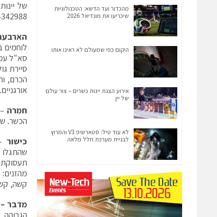
מהכדור ועד הדשא: הטכנולוגיות
4342988
שיכריעו את מונדיאל 2026
הארבעה
לוחמים ב
היקום כפי שמעולם לא ראינו אותו
סיירת גול
הכרם, וה
אורגניים.
אירוע הצגת יינות כשרים – צור עולם
של יין
חמרה
הכשר. שי
לא עוד טיל: סטארשיפ V3 והמרוץ
לבניית מערכת חלל מלאה
כישור
תעסוקתי 
מהזנים: 
קשה, קשה 
מדבר
–
ה
הגבוהה, ב