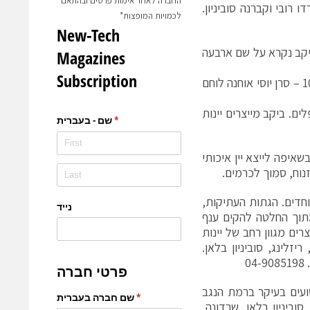
החברה לאחר אימות פרטים ובהתאם
ט וורדו רובי וקברנה סוביניון.
לכמויות המופצות*
יקב נקרא על שם ארבעה
סא"ל עמנואל מורנו איש סיירת מטכ"ל – סגן עזרא אשר קצין צנחנים מגדוד 101 – סרן יוסי אוחנה לוחם
ם. ביקב מייצרים יינות
, בשאיפה לייצא יין איכותי
וח, סמוך לכרמים.
רכים מיוחדים. הגתות העתיקות,
ור, מעידות על תעשיית יין ענפה לפני אלפי שנים. בקיץ 2007, מתוך החלטה להקים ענף
ים מגוון רחב של יינות
יזלינג, סוביניון בלאן.
0
ועים בעיקר ברמת הנגב
סוביניון בלאן, שרדונה,