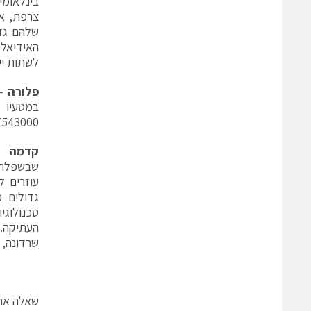
בינלאומי
צרפת, אי
שלהם גדל
האידיאלי
לשתות יין כזה
פלורה
– 
7543000
קדמה
שבשפלת י
עוזרים ל
גדולים 
טכנולוגיו
העתיקה. 
שרדונה, גרא
שאלה אחת