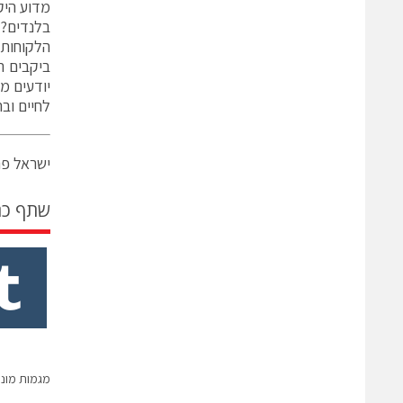
מדוע היק
בלנדים? 
הלקוחות. 
ביקבים ה
יודעים מד
לחיים וב
ישראל פרקר srael.com
שתף כ
מגמות מונע