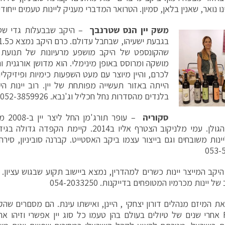
ינו נואר, שאנין בלאן, סמיון. הטרואר המדברי מעניק ליינות טעמים ייחודיים. 5858724
משק יין הנס שטרנבך
– היקב שבבעלות גדי שטר
מושקה ומרוסס באופן מינימלי. הוא מדושן אורגנית ו
לכרם, והיין מיוצר עם מעט השפעות כימיות ופיזיקל
הייתה באזור תעשייה מפותחת של יין. רוב יינות הי
בלנדים מהסדרות נחל חכליל וג'נבא. 052-3859926
סקוריה
– עופר
שברמת הגולן. עמי מלניקוב הצטרף אליו ב2014. קיי
נות משובחים וגם בייצור עצמו ביקב האסטייט. קברנה סוביניון, סירה, 
053-
ל יינות מכרמיו המטופחים בדייקנות. 054-2033250
FUSION אחרי שנים של טיולים בעולם בהן טעמו כל סוג יין אפשרי וזיהו 