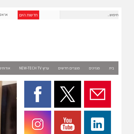
חדשות היום
OpenAI מרחיבה את פעילותה בישראל; אברא הוסמכה כשותפת
אראסאל ממנ
Select רשמית
בית
מגזינים
מוצרים חדשים
ערוץ NEW-TECH TV
אודותינ