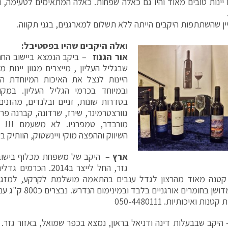
ו יינות טובים מאוד והיו גם כאלה שפחות. כאלה המתאימים לטעימה,
ין שהשתתפות היקבים הייתה ללא תשלום למארגנים, בגני תקווה.
ואלה היקבים שהיו בפסטיבל
:
אור הגנוז
– ביקב הנמצא ביישוב החרדי
היינות לנצל את האיכות המיוחדת ה
ובמיוחד בכרמי הגליל העליון. במקום
בסדרות שונות, זניים ובלנדים, מהזנים:
גוורצטרמינר, שירז, שרדונה, קברנה פרנק
השיווק וההפצה מוקי ויינשטוק, הוותיק בענ
ארץ
– היקב של משפחת מכלוף בישוב י
גזר, החל לייצר ב2014.
קטנה מאוד מהרצון לגדל ענבים בהתאמה מושלמת לקרקע, למזג ה
מודבר ומדושן בחומרים א
טנות ואיכותיות. 050-4480111
יקב שבבעלות דינה ודניאל בראון, נמצא בכפר שמואל, באזור גזר. ב