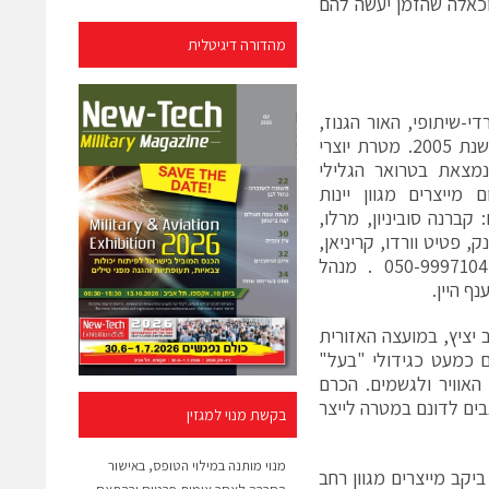
 וכאלה שהזמן יעשה להם
מהדורה דיגיטלית
-שיתופי, האור הגנוז,
שבגליל העליון , מייצרים מגוון יינות משנת 2005. מטרת יוצרי
נמצאת בטרואר הגלילי
 מייצרים מגוון יינות
 קברנה סוביניון, מרלו,
, פטיט וורדו, קריניאן,
מורבדר, טמפרניו. לא משעמם !!! 050-9997104 . מנהל
ף היין.
ציץ, במועצה האזורית
 הכרמים גדלים כמעט כגידולי "בעל"
אוויר ולגשמים. הכרם
ורגניים בלבד ובמינימום הנדרש. נבצרים כ800 ק"ג ענבים לדונם במטרה לייצר
בקשת מנוי למגזין
מנוי מותנה במילוי הטופס, באישור
יקב מייצרים מגוון רחב