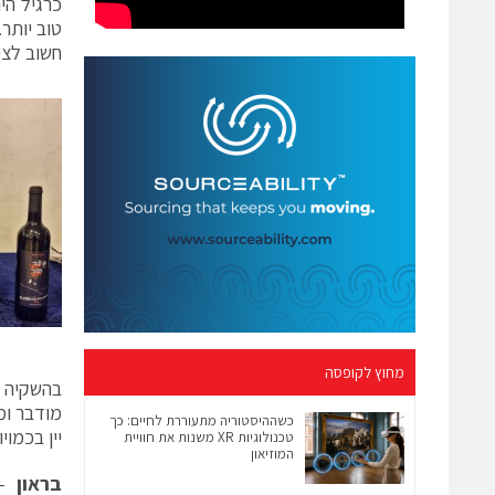
כרגיל הי
טוב יותר.
חשוב לצי
מחוץ לקופסה
בהשקיה 
כשההיסטוריה מתעוררת לחיים: כך
יין בכמויות ק
טכנולוגיות XR משנות את חוויית
המוזיאון
בראון
– ה