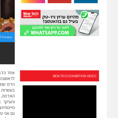
f The Box
אחד הדבר
NEW-TECH EXHIBITION VIDEO
לראשונה,
הדס שמוא
בעשרות ר
האדמה. ב
מיינותיה
גם אני ט