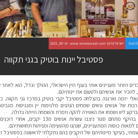
Out O
ישראל פרקר www.winesisrael.com - יוני 30, 2021
פסטיבל יינות בוטיק בגני תקווה
ים היותר מעניינים אותי בענף היין הישראלי, ההולך וגדל, הוא לאתר 
 להכיר את אנשיהם ולטעום את יינותיהם.
לי יזמה וארגנה בהצלחה פסטיבל יקבי בוטיק במרכז גני תקווה. 
בות של אנשים ונשים שמחים הנהנים מלגימות יין ומנגיסות מגבינו
רקע ליוו ושמחו את האווירה להקה וזמרת והשמחה הייתה גדולה.
והעיקר : בהיקף מתחם סגור ניצבו עשרות אנשים
ם למאות כוסות המתעניינים, שנהנו מהטעימה ומניתוח תחושותיהם.
עמתי, בעיקר מיינותיהם של היקבים בהם נתקלתי לראשונה בפסטיבל זה