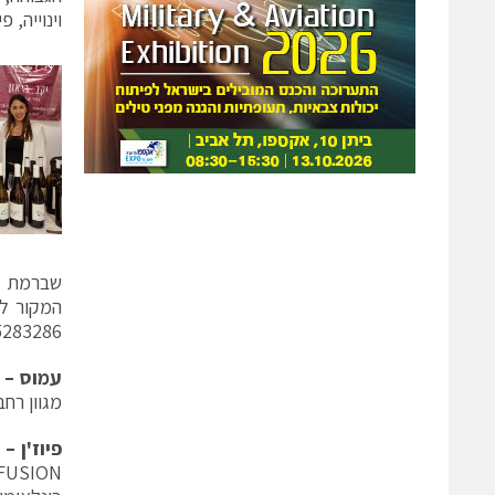
וינוייה, פ
המקור ליי
5283286
עמוס
–
מגוון רחב ש
פיוז'ן
–