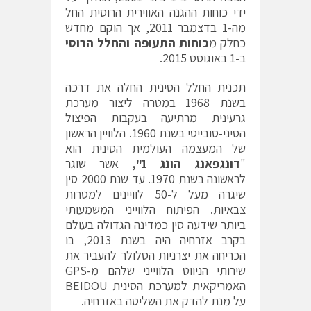
ידי כוחות ההגנה האווירית הרוסית החל
מה-1 בדצמבר 2011, אך הוקם מחדש
כחלק מ
כוחות התעופה והחלל הרוסי
ב-1 באוגוסט 2015.
תכנית החלל הסינית החלה את דרכה
בשנת 1968 במטרה ליצור מערכת
גרעינית מרתיעה בעקבות הפיצול
הסיני-סובייטי בשנת 1960. הלוויין הראשון
של המעצמה העולמית הסינית הוא
"
דונגפאנג הונג 1",
אשר שוגר
לראשונה בשנת 1970. עד שנת 2000 סין
שיגרה מעל ל-50 לוויינים למטרות
צבאיות. הפיתוח הלווייני המשמעותי
ביותר שידעה סין כמדינה הגדולה בעולם
בקרב אזרחיה היה בשנת 2013, בו
הכריחה את יצרניות הסלולר להעביר את
שירותי הניווט הלווייני שלהם מ-GPS
האמריקאית למערכת הסינית BEIDOU
על מנת להדק את השליטה באזרחיה.