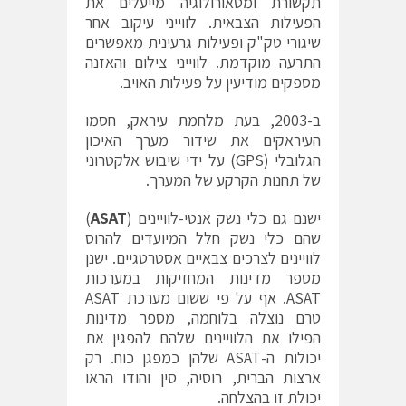
תקשורת ומטאורולוגיה מייעלים את
הפעילות הצבאית. לווייני עיקוב אחר
שיגורי טק"ק ופעילות גרעינית מאפשרים
התרעה מוקדמת. לווייני צילום והאזנה
מספקים מודיעין על פעילות האויב.
ב-2003, בעת מלחמת עיראק, חסמו
העיראקים את שידור מערך האיכון
הגלובלי (GPS) על ידי שיבוש אלקטרוני
של תחנות הקרקע של המערך.
ישנם גם כלי נשק אנטי-לוויינים (
ASAT
)
שהם כלי נשק חלל המיועדים להרוס
לוויינים לצרכים צבאיים אסטרטגיים. ישנן
מספר מדינות המחזיקות במערכות
ASAT. אף על פי ששום מערכת ASAT
טרם נוצלה בלוחמה, מספר מדינות
הפילו את הלוויינים שלהם להפגין את
יכולות ה-ASAT שלהן כמפגן כוח. רק
ארצות הברית, רוסיה, סין והודו הראו
יכולת זו בהצלחה.