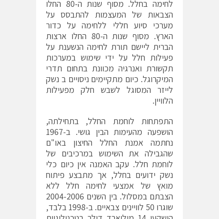
לחימה בחלל. מסוף שנות ה-80 החלו
הצבאות של המעצמות להתבסס על
מערכי סיוע חללי ללחימה על כדור
הארץ. מסוף שנות ה-80 החלו ארצות
הברית ליישם תורת לחימה הנשענת על
פעילות חלל על ידי שימוש במערכות
תקשורת ואנרגיה מכוונת בתחום תדרי
המיקרוגל. כיום מתקיימים ניסויים ב נשק
לייזר המסוגל לשבש חלק מפעילות
הלוויין.
התפתחות לוחמת החלל, בתחילתה,
הושפעה מהעימות הבין גושי. ב-1967
נחתמה אמנת החלל החיצון באו"ם
שהגבילה את השימוש במרכיבים של
לוחמת חלל. עקב האמנה אין כיום כלי
נשק ידועים בחלל, אך מתבצע פיתוח
מואץ של אמצעי לחימה חלל ללא
הצבתם במסלול. בין השנים 2004-2006
שוגרו 50 לוויינים צבאיים. ב-1998 בלבד,
הושקעו 14 מיליארד דולר בטכנולוגיית