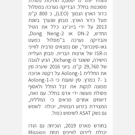
והותיר יותר מ -3,000 חתיכות פסולת
מסוכנות בחלל. הבדיקה נערכה במסלול
כדור הארץ הנמוך (LEO), כ 800 ק"מ
מעל כדור הארץ. מבחן שנערך בשנת
2013 על ידי בייג'ינג כלל את הטיל
החדש, DN-2 או Dong Neng-2,
והבדיקה נערכה ב"מסלול כמעט
גאו-סינכרוני", שם נמצאים מרבית לווייני
ה-ISR של ארצות הברית. מבחן העלייה
הישירה, ששוגר מ-Xichang, הגיע לגובה
של 29,760 ק"מ. ביוני 2016 שיגרה סין
את החללית Aolong-1 על רקטה ארוכה
ב -7 במרץ. סין טוענת כי ה-Aolong-1
ממונה לנקות את זבל החלל ולאסוף
פסולת מעשה ידי אדם בחלל. עם זאת,
דיווחים אחרים מראים כי החללית,
המצוידת בזרוע רובוטית, יכולה לשמש
גם נשק ASAT לשימוש כפול.
בחודש מארס 2019, הוכיחה גם הודו
יכולת ליירוט לוויינים תחת Mission