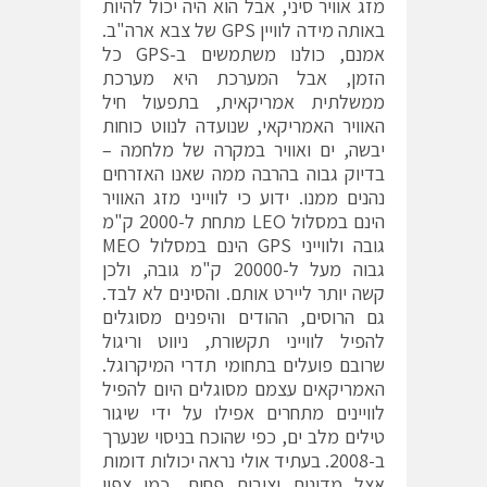
מזג אוויר סיני, אבל הוא היה יכול להיות
באותה מידה לוויין GPS של צבא ארה"ב.
אמנם, כולנו משתמשים ב-GPS כל
הזמן, אבל המערכת היא מערכת
ממשלתית אמריקאית, בתפעול חיל
האוויר האמריקאי, שנועדה לנווט כוחות
יבשה, ים ואוויר במקרה של מלחמה –
בדיוק גבוה בהרבה ממה שאנו האזרחים
נהנים ממנו. ידוע כי לווייני מזג האוויר
הינם במסלול LEO מתחת ל-2000 ק"מ
גובה ולווייני GPS הינם במסלול MEO
גבוה מעל ל-20000 ק"מ גובה, ולכן
קשה יותר ליירט אותם. והסינים לא לבד.
גם הרוסים, ההודים והיפנים מסוגלים
להפיל לווייני תקשורת, ניווט וריגול
שרובם פועלים בתחומי תדרי המיקרוגל.
האמריקאים עצמם מסוגלים היום להפיל
לוויינים מתחרים אפילו על ידי שיגור
טילים מלב ים, כפי שהוכח בניסוי שנערך
ב-2008. בעתיד אולי נראה יכולות דומות
אצל מדינות יציבות פחות, כמו צפון