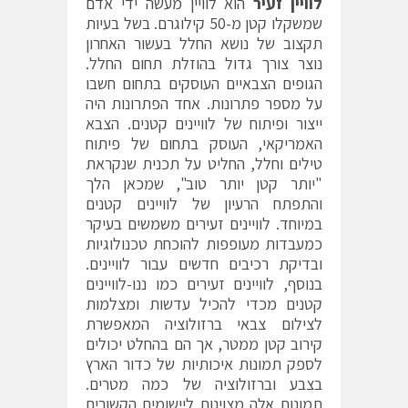
לוויין זעיר
הוא לוויין מעשה ידי אדם
שמשקלו קטן מ-50 קילוגרם. בשל בעיות
תקצוב של נושא החלל בעשור האחרון
נוצר צורך גדול בהוזלת תחום החלל.
הגופים הצבאיים העוסקים בתחום חשבו
על מספר פתרונות. אחד הפתרונות היה
ייצור ופיתוח של לוויינים קטנים. הצבא
האמריקאי, העוסק בתחום של פיתוח
טילים וחלל, החליט על תכנית שנקראת
"יותר קטן יותר טוב", שמכאן הלך
והתפתח הרעיון של לוויינים קטנים
במיוחד. לוויינים זעירים משמשים בעיקר
כמעבדות מעופפות להוכחת טכנולוגיות
ובדיקת רכיבים חדשים עבור לוויינים.
בנוסף, לוויינים זעירים כמו ננו-לוויינים
קטנים מכדי להכיל עדשות ומצלמות
לצילום צבאי ברזולוציה המאפשרת
קירוב קטן ממטר, אך הם בהחלט יכולים
לספק תמונות איכותיות של כדור הארץ
בצבע וברזולוציה של כמה מטרים.
תמונות אלה מצוינות ליישומים הקשורים