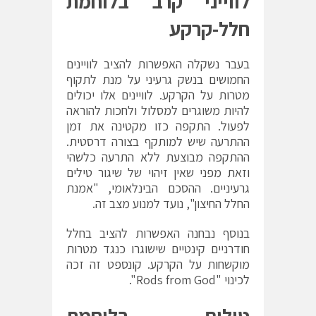
לווייני קרב בלוחמת
חלל-קרקע
בעבר נשקלה האפשרות להציב לוויינים
החמושים בנשק גרעיני על מנת לתקוף
מטרות על הקרקע. לוויינים אלו יכולים
להיות משוגרים למסלול ולחכות להוראה
לפעול. התקפה כזו מקטינה את זמן
ההתרעה שיש למותקף בצורה דרסטית.
ההתקפה מבוצעת ללא התרעה כלשהי
וזאת מפני שאין זיהוי של שיגור טילים
גרעיניים. ההסכם הבינלאומי, "אמנת
החלל החיצון", נועד למנוע מצב זה.
בנוסף נבחנה האפשרות להציב בחלל
חודרניים קינטיים שישוגרו כנגד מטרות
מוקשחות על הקרקע. קונספט זה זכה
לכינוי "Rods from God".
טילים בלוחמת