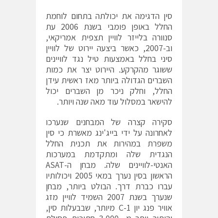
סין הדגימה את יכולתה בתחום לוחמת
החלל באופן פומבי בשנת 2006 עת
סנוורה בלייזר לוויין תצפית אמריקאי,
וב-2007, כאשר ביצעה יירוט של לוויין
סיני בחלל באמצעות טיל נגד לוויינים
ששוגר מהקרקע. היירוט יצר את כמות
השברים הגדולה ביותר מאז ראשית עידן
החלל, וחלק ניכר מן השברים יכול
להישאר במסלול עוד מאה שנה ויותר.
סקירה קצרה של המבחנים שנערכו
לאחרונה על ידי בייג'ינג מאשרת כי סין
משפרת במהירות את תכנית החלל
הנגדית שלה ומתקדמת במערכות
האנטי-לוויינים שלה. מבחן ה-ASAT
הראשון בסין נערך במאי 2005 ויכולותיו
עברו כברת דרך. הבולט ביותר, מבחן
שנערך בשנת 2007 השמיד לוויין מזג
אוויר פנג יון 1-C מיותר, שבבעלות סין,