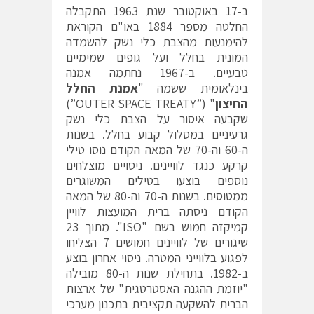
ב-17 באוקטובר שנת 1963 התקבלה
החלטה מספר 1884 באו"ם הקוראת
להימנעות מהצבת כלי נשק להשמדה
המונית בחלל ועל גופים שמימיים
טבעיים. ב-1967 נחתמה אמנה
בינלאומית ששמה "
אמנת החלל
החיצון
" (”OUTER SPACE TREATY”)
שקבעה איסור על הצבת כלי נשק
גרעיניים במסלול קבוע בחלל. בשנות
ה-60 וה-70 של המאה הקודם נוסו טילי
קרקע כנגד לוויינים. ניסויים מוצלחים
נוספים בוצעו בטילים המשוגרים
ממטוסים. בשנות ה-70 וה-80 של המאה
הקודם ניסתה ברית המועצות לוויין
קמיקזה חמוש בשם "ISO". מתוך 23
שיגורים של לוויינים חמושים 7 הצליחו
לפגוע בלווייני המטרה. ניסוי אחרון בוצע
ב-1982. בתחילת שנות ה-80 מובילה
"יוזמת ההגנה האסטרטגית" של ארצות
הברית להשקעה תקציבית בתכנון מערכי