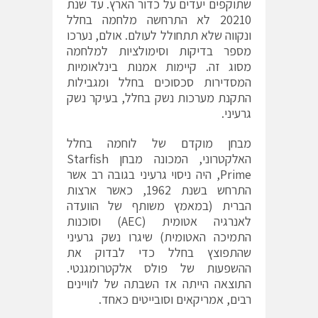
שתוקפים יעדים על כדור הארץ. עד שנת
20210 לא התרחשה מלחמה בחלל
ונקווה שלא תתחולל לעולם. אולם, נערכו
מספר בדיקות וסימולציות למלחמה
מסוג זה. קיימות אמנות בינלאומיות
המסדירות סכסוכים בחלל ומגבילות
התקנת מערכות נשק בחלל, בעיקר נשק
גרעיני.
מבחן מוקדם של לוחמה בחלל
האלקטרוני, המכונה מבחן Starfish
Prime, היה ניסוי גרעיני בגובה רב אשר
התרחש בשנת 1962, כאשר ארצות
הברית (במאמץ משותף של הוועדה
לאנרגיה אטומית (AEC) וסוכנות
התמיכה האטומית) שיגרו נשק גרעיני
שהתפוצץ בחלל כדי לבדוק את
ההשפעות של פולס אלקטרומגנטי.
התוצאה הייתה אז השבתה של לוויינים
רבים, אמריקאים וסובייטים כאחד.