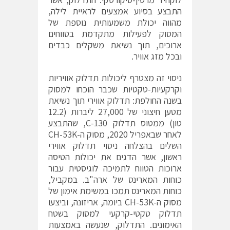
התבצע בסיוע אמצעים לראיית לילה,
מהווה יכולת משמעותית נוספת של
המסוק לפעילות מתקדמת בטווחים
ארוכים, תוך נשיאת משקלים כבדים
ובכל מזג אוויר.
ניסוי זה מצטרף ליכולות תדלוק אוויריות
וקרקעיות-טקטיות שכבר הוכחו למסוק
בשנה החולפת: תדלוק אווירי תוך נשיאת
מטען חיצוני של 27,000 ליברות (12.2
טון) ממטוס תדלוק C-130, שהתבצע
לאחר שבאפריל 2020, מסוק ה-CH-53K
השלים בהצלחה ניסוי תדלוק אווירי
ראשון, אשר הדגים את יכולות הטיסה
ארוכות הטווח לתמיכה לוגיסטית עבור
כוחות המארינס של ארה"ב. במקביל,
כוחות המארינס תמכו במשימת אימון של
מסוק ה-CH-53K ביומה, אריזונה, וביצעו
תדלוק טקטי-קרקעי למסוק בשטח
האימונים. התדלוק, שנעשה באמצעות