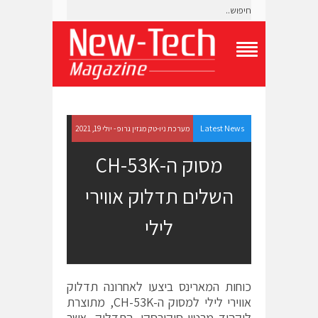
T
o
g
g
l
e
Latest News
מערכת ניו-טק מגזין גרופ - יולי 19, 2021
N
a
מסוק ה-CH-53K
v
i
השלים תדלוק אווירי
g
a
t
לילי
i
o
n
M
e
כוחות המארינס ביצעו לאחרונה תדלוק
n
אווירי לילי למסוק ה-CH-53K, מתוצרת
u
לוקהיד מרטין-סיקורסקי. התדלוק, אשר