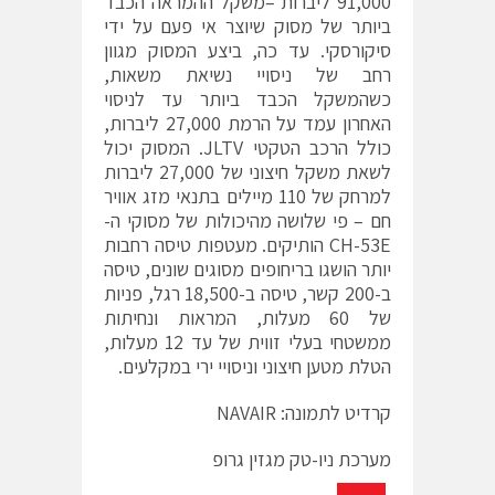
91,000 ליברות –משקל ההמראה הכבד
ביותר של מסוק שיוצר אי פעם על ידי
סיקורסקי. עד כה, ביצע המסוק מגוון
רחב של ניסויי נשיאת משאות,
כשהמשקל הכבד ביותר עד לניסוי
האחרון עמד על הרמת 27,000 ליברות,
כולל הרכב הטקטי JLTV. המסוק יכול
לשאת משקל חיצוני של 27,000 ליברות
למרחק של 110 מיילים בתנאי מזג אוויר
חם – פי שלושה מהיכולות של מסוקי ה-
CH-53E הותיקים. מעטפות טיסה רחבות
יותר הושגו בריחופים מסוגים שונים, טיסה
ב-200 קשר, טיסה ב-18,500 רגל, פניות
של 60 מעלות, המראות ונחיתות
ממשטחי בעלי זווית של עד 12 מעלות,
הטלת מטען חיצוני וניסויי ירי במקלעים.
קרדיט לתמונה: NAVAIR
מערכת ניו-טק מגזין גרופ