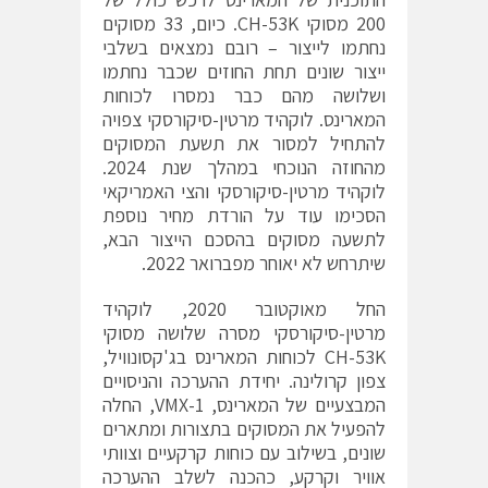
200 מסוקי CH-53K. כיום, 33 מסוקים
נחתמו לייצור – רובם נמצאים בשלבי
ייצור שונים תחת החוזים שכבר נחתמו
ושלושה מהם כבר נמסרו לכוחות
המארינס. לוקהיד מרטין-סיקורסקי צפויה
להתחיל למסור את תשעת המסוקים
מהחוזה הנוכחי במהלך שנת 2024.
לוקהיד מרטין-סיקורסקי והצי האמריקאי
הסכימו עוד על הורדת מחיר נוספת
לתשעה מסוקים בהסכם הייצור הבא,
שיתרחש לא יאוחר מפברואר 2022.
החל מאוקטובר 2020, לוקהיד
מרטין-סיקורסקי מסרה שלושה מסוקי
CH-53K לכוחות המארינס בג'קסונוויל,
צפון קרולינה. יחידת ההערכה והניסויים
המבצעיים של המארינס, VMX-1, החלה
להפעיל את המסוקים בתצורות ומתארים
שונים, בשילוב עם כוחות קרקעיים וצוותי
אוויר וקרקע, כהכנה לשלב ההערכה