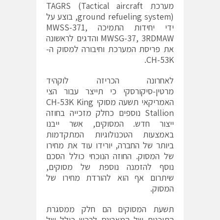
מערכת TAGRS (Tactical aircraft
ground refueling system), בוצע על
ידי יחידות התמיכה MWSS-371,
MWSG-37, 3RDMAW והדגים לראשונה
את פריסת המערכת וחיבורה למסוק ה-
CH-53K.
לאחרונה הכריזה לוקהיד
מרטין-סיקורסקי כי תייצר עבור הצי
האמריקאי תשעה מסוקי CH-53K King
Stallion נוספים כחלק מזכייה בחוזה
ייצור חדש. המסוקים, אשר ייבנו
באמצעות הטכנולוגיות המתקדמות
ביותר של החברה, יורידו עוד את מחירו
של המסוק. החוזה הנוכחי כולל הסכם
נוסף להזמנה נוספת של מסוקים,
שיתרום אף הוא להורדת מחירו של
המסוק.
תשעת המסוקים הם חלק ממסגרת
התוכנית של המארינס לרכש כולל של