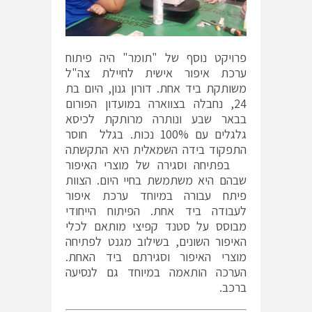
פרויקט נוסף של "תומר" היה פיתוח
ערכת איפור אישית לחיילת צה"ל
משותקת ביד אחת. דורון גנון, היום בת
24, נחבלה בצווארה במועדון הפורום
בבאר שבע ונותרה מרותקת לכיסא
גלגלים עם 100% נכות. בגלל חוסר
התפקוד בידה השמאלית היא התקשתה
בפתיחה וסגירה של מוצרי האיפור
שבהם היא משתמשת בחיי היום. הצוות
פיתח עבורה במיוחד ערכת איפור
לעבודה ביד אחת. הפיתוח הייחודי
מבוסס על סטנד קפיצי מותאם לכלי
האיפור השונים, בשילוב מגנט לפתיחה
מוצרי האיפור וסגירתם ביד האחת.
הערכה הותאמה במיוחד גם לנסיעה
ברכב.