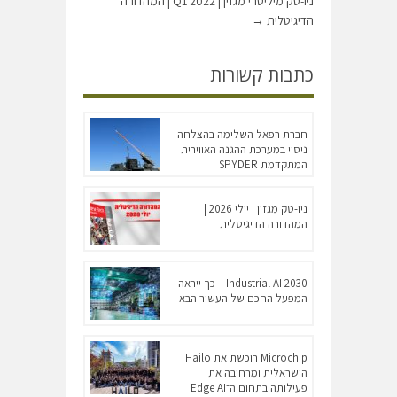
ניו-טק מיליטרי מגזין | Q1 2022 | המהדורה
הדיגיטלית
→
כתבות קשורות
חברת רפאל השלימה בהצלחה
ניסוי במערכת ההגנה האווירית
המתקדמת SPYDER
ניו-טק מגזין | יולי 2026 |
המהדורה הדיגיטלית
Industrial AI 2030 – כך ייראה
המפעל החכם של העשור הבא
Microchip רוכשת את Hailo
הישראלית ומרחיבה את
פעילותה בתחום ה־Edge AI