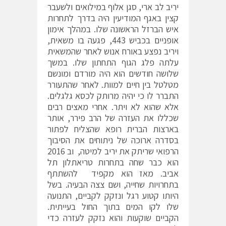
יריב לב ארי, סגן אלוף במילואים ולשעבר
קצין באגף המודיעין היה בדרך לתחרות
איש הברזל הראשונה שלו. במהלך אימון
אופניים בכביש 443, פגעה בו משאית,
ויריב נפצע באורח אנוש לאחר שהמשאית
עלתה פלג הגוף התחתון שלו. במשך
שלושה חודשים הוא היה מורדם ומונשם
מטלטל בין חיים למוות. לאחר שהתעורר
התברר לו כי יהיה מרותק לכסא גלגלים.
אלא שהוא לא ויתר. אחרי מאצים רבים
שכללו את העזרה של הרב פירר, אותר
בארצות הברית רופא שהצליח לפתור
בסדרה ארוכה של ניתוחים את הסיבוך
הרפואי שריתק את יריב למיטה, וב 2016
הוא כבר שחה בתחרות טריאתלון תל
אביב. מאז הוא מקפיד להשתתף
בתחרויות שחייה, ושם צצה הבעיה. בשל
היותו קטוע רגל ונזקק לקביים, התנועה
שלו לקו המים בתוך החול בעייתית.
הקביים שוקעות והוא נזקק לעזרה כדי