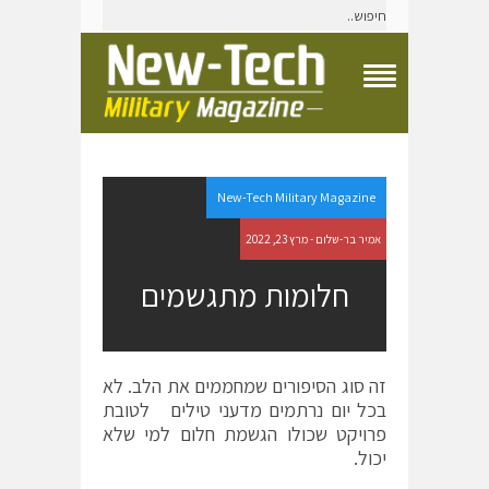
T
o
g
g
l
e
New-Tech Military Magazine
N
a
אמיר בר-שלום - מרץ 23, 2022
v
i
חלומות מתגשמים
g
a
t
i
o
זה סוג הסיפורים שמחממים את הלב. לא
n
בכל יום נרתמים מדעני טילים לטובת
M
e
פרויקט שכולו הגשמת חלום למי שלא
n
יכול.
u