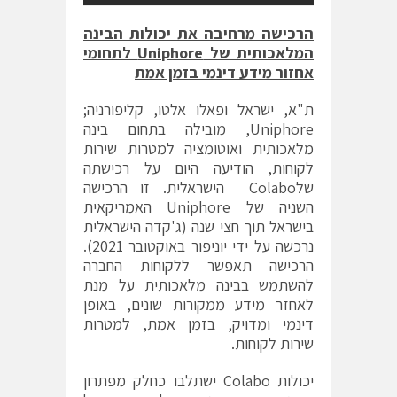
הרכישה מרחיבה את יכולות הבינה
המלאכותית של
Uniphore
לתחומי
אחזור מידע דינמי בזמן אמת
ת"א, ישראל ופאלו אלטו, קליפורניה;
Uniphore, מובילה בתחום בינה
מלאכותית ואוטומציה למטרות שירות
לקוחות, הודיעה היום על רכישתה
שלColabo הישראלית. זו הרכישה
השניה של Uniphore האמריקאית
בישראל תוך חצי שנה (ג'קדה הישראלית
נרכשה על ידי יוניפור באוקטובר 2021).
הרכישה תאפשר ללקוחות החברה
להשתמש בבינה מלאכותית על מנת
לאחזר מידע ממקורות שונים, באופן
דינמי ומדויק, בזמן אמת, למטרות
שירות לקוחות.
יכולות Colabo ישתלבו כחלק מפתרון