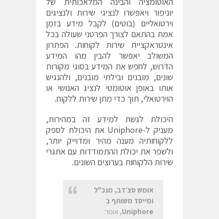
האוטומציה והבינה המלאכותית של
יוניפור ויאפשרו לנציגי שירות ולנציגים
וירטואליים (בוטים) לקבל מידע בזמן
אמת בהתאם לצורך הפרטני שעולה בכל
אינטראקציית שירות לקוחות. הפתרון
המשולב יאפשר להבין מהו המידע
הדרוש, לחפש את המידע בסוגי מקורות
שונים, מובנים ובילתי מובנים, ולהנגיש
אותו באופן אוטומטי לנציג האנושי או
הוירטואלי, תוך כדי מתן שירות ללקוח.
היכולת לגשת למידע זה במהירות,
מעניק ל-Uniphore את היכולת לספק
ללקוחותיה מענה מהיר ומדוייק יותר,
ולשפר את יכולת ההתמודדות עם אתגרי
שירות הלקוחות בערוצים השונים.
אומש סצ
’
דב, מנכ"ל
ומייסד משותף ב
Uniphore
, אומר: