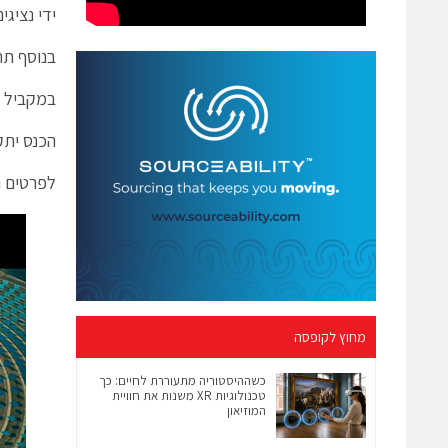
ידי נציג
בנוסף תתקי
במקביל לכנס תת
הכנס יתקיים ב 14.6.23 בבית הירוק, רמ
לפרטים נ
מחוץ לקופסה
כשההיסטוריה מתעוררת לחיים: כך
טכנולוגיות XR משנות את חוויית
המוזיאון