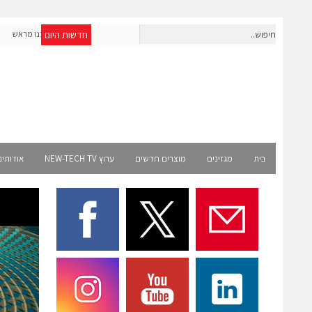
חדשות היום
חברת IAIG גייסה 6 מיליון דולר להקמת חברות תוכנה שנבנו מראש
לעידן ה-AI
lect
בית
מגזינים
מוצרים חדשים
ערוץ NEW-TECH TV
אודותינ