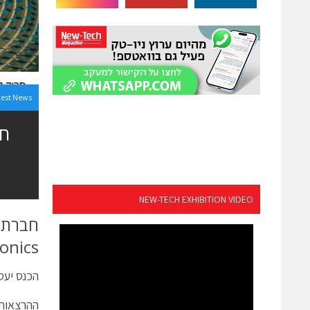
test News
חב
NEW-TECH EXHIBITION VIDEO
חברת 
onics.
הכנס יעסוק בחידושים
ההרצאות 