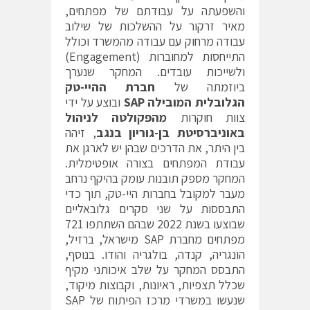
והשפעתה על עבודתם של מפתחים,
מאיר זרקור על ההשלכות של שילוב
עבודה מרחוק עם עבודה מהמשרד וכולל
התייחסות למחוברות (Engagement)
ולשייכות עובדים. המחקר שנערך
ביוזמתה של
חברת ההיי-טק
הגלובלית המובילה
SAP
ובוצע על ידי
צוות חוקרות
מהפקולטה לניהול
באוניברסיטת בן-גוריון בנגב
, זיהה
בין היתר, את הדרכים שבהן יש לארגן את
עבודת המפתחים בצורה אופטימלית.
המחקר מספק תובנות עומק בהיקף נרחב
מעבר למקובל בחברות היי-טק, תוך כדי
התבססות על שני סקרים גלובאליים
שבוצעו בשנת 2022 שבהם השתתפו 721
מפתחים מחברת SAP מישראל, ברזיל,
הונגריה, קנדה, בולגריה והודו. בנוסף,
התבסס המחקר על שלב איכותני מקיף
שכלל תצפיות, ראיונות, וקבוצות מיקוד,
שנעשו במשרדי מרכז הפיתוח של SAP