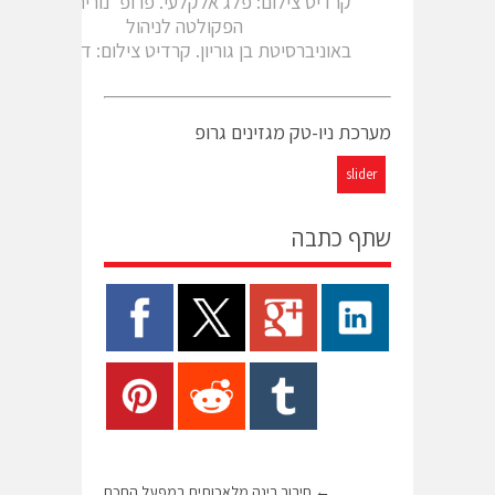
קרדיט צילום: פלג אלקלעי. פרופ' נורית זיידמן,
הפקולטה לניהול
באוניברסיטת בן גוריון. קרדיט צילום: דני מכליס
מערכת ניו-טק מגזינים גרופ
slider
שתף כתבה
←
חיבור בינה מלאכותית במפעל החכם