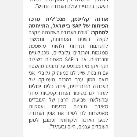
העסקי בהבניית עולם העבודה החדש".
אורנה קליינמן, מנכ"לית מרכז
הפיתוח של
SAP
בישראל, התייחסה
למחקר:
"צורת העבודה השתנתה מקצה
לקצה בשנים האחרונות, ותמשיך
להשתנות תדירות ולהיות מושפעת
ממגמות וטרנדים גלובליים, טכנולוגיים
וחברתיים. אנו ב-SAP מאמינים בשילוב
חקר אקדמי המבוסס על נתונים מהשטח
עם תובנות שיש לנו כמעסיק גלובלי. אני
רואה המון ערך בהבנה מעמיקה של
העבודה ההיברידית, איזה כלים יכולים
לעזור לנו בשיפור הפרודוקטיביות מחד
ובהעלאת שביעות הרצון של העובדים
מאידך. תובנות מדעיות ועסקיות
מאפשרות לנו לטייב את אופן העבודה
למען הארגון ולקוחותיו וכמובן למען
העובדים עצמם, היום ובעתיד".