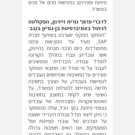
פיתוח וסגירתם בפגישות פנים אל פנים
במשרד.
לדברי פרופ' נורית זיידמן, הפקולטה
לניהול באוניברסיטת בן-גוריון בנגב
:
"המחקר המקיף שערכנו בשיתוף חברת
SAP, מעיד על המציאות עימה
מתמודדות כיום הרבה חברות בהייטק,
אשר עובדיהן עברו במהלך הקורונה
למודל עבודה היברידית וממשיכים
לעבוד על פי מודל זה. ממצאי המחקר
מעידים על החשיבות שמייחסים העובדים
לגמישות בעבודה, על הצורך בחשיבה
חדשה בהתייחס לפעילות המשרד, על
השינוי שיש לקחת בחשבון בחשיבות
האינטראקציות החברתיות של עובדים
בצוותי פיתוח. בסך הכל, עולה מהמחקר
כי ניתן ליצור מודל עבודה היברידי שעונה
על הצרכים של עובדי הפיתוח ושל
המעסיקים. אנו רואים חשיבות גדולה
בשיתוף הפעולה בין האקדמיה למגזר