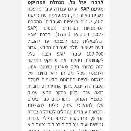
לדברי יעל גל, מנהלת הפרויקט
מטעם
SAP
: עולם עבודה עובר מהפכה
בשנים האחרונות, המתעצמת עם כניסת
ה-AI, שינוים בציפיות העובדים, מהפכת
המיומנויות וטרנדים נוספים (
SAP
Trend Report 2023
). חברת SAP
הגלובאלית שמה לעצמה יעד להוביל
דעה בעיצוב עולם העבודה החדש, עבור
100,000 עובדי SAP ועבור כלל
לקוחותינו. ניהלתי את פרויקט המחקר
הזה בהיותי חלק מארגון משאבי אנוש
גלובאלי שכל מטרתו היא בחינה של
מגמות ובניית פתרונות חדשניים לעולם
העבודה הדינמי. מתוך אחריות זו, החברה
רואה ערך עליון בחקר מדעי עמוק
וממצאי המחקר מתורגמים כבר בימים
אלו לתהליכי שינוי, כלים להעצמת
והכשרת עובדים ומנהלים למודל העבודה
החדש, פרויקטים לבינוי חללי עבודה
גמישים ועוד. עבודה היברידית נכונה היא
קריטית אבל היא רק אבן דרך, המסע