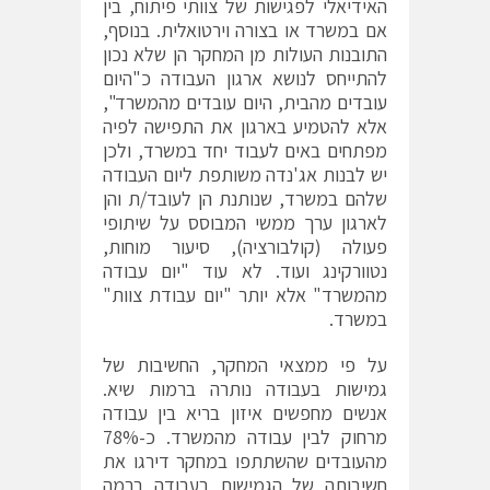
האידיאלי לפגישות של צוותי פיתוח, בין
אם במשרד או בצורה וירטואלית. בנוסף,
התובנות העולות מן המחקר הן שלא נכון
להתייחס לנושא ארגון העבודה כ"היום
עובדים מהבית, היום עובדים מהמשרד",
אלא להטמיע בארגון את התפישה לפיה
מפתחים באים לעבוד יחד במשרד, ולכן
יש לבנות אג'נדה משותפת ליום העבודה
שלהם במשרד, שנותנת הן לעובד/ת והן
לארגון ערך ממשי המבוסס על שיתופי
פעולה (קולבורציה), סיעור מוחות,
נטוורקינג ועוד. לא עוד "יום עבודה
מהמשרד" אלא יותר "יום עבודת צוות"
במשרד.
על פי ממצאי המחקר, החשיבות של
גמישות בעבודה נותרה ברמות שיא.
אנשים מחפשים איזון בריא בין עבודה
מרחוק לבין עבודה מהמשרד. כ-78%
מהעובדים שהשתתפו במחקר דירגו את
חשיבותה של הגמישות בעבודה ברמה