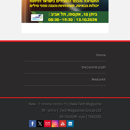
Home
תקנון שימוש באתר
Media Kit
New-Tech Magazine | כל הזכויות שמורות ל- New-
Tech Magazines Group Ltd. | טלפון: 09-
7882288 | פקס: 09-7428299