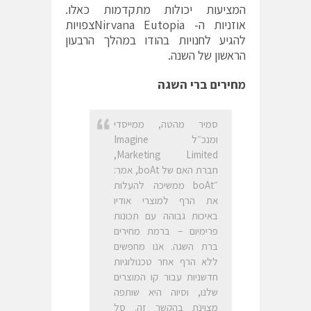
המציעות יכולות מתקדמות כאלו.
אוזניות ה- Nirvana Eutopiaצפויות
להגיע לחנויות בהודו במהלך הרבעון
הראשון של השנה.
מחירים ברי השגה
סמיר מהטה, ממייסדי
ומנכ״ל Imagine
Marketing Limited,
חברת האם של boAt, אמר:
״boAt ממשיכה להעלות
את הרף למוצרי אודיו
באיכות גבוהה עם תכונות
פרימיום – ברמת מחירים
ברת השגה. אנו מחפשים
ללא הרף אחר טכנולוגיות
חדשניות עבור קו המוצרים
שלנו, וסיוה היא שותפה
מצוינת בהקשר זה. סל