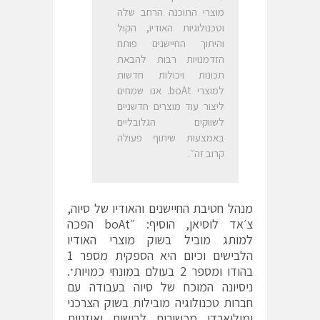
מוצרי התוכנה הרחב שלה
וטכנולוגיות האודיו, הקול
והיתוך החיישנים פותח
הזדמנויות רבות להבאת
תכונות ויכולות חדשות
למוצרי boAt. אנו שמחים
ליצור עוד מוצרים חדשניים
לשווקים הגלובליים
באמצעות שיתוף פעולה
קרוב זה״.
מנהל חטיבת החיישנים והאודיו של סיוה,
צ׳אד לוסיאן, הוסיף: ״boAt הפכה
למותג מוביל בשוק מוצרי האודיו
הלבישים וכיום היא הספקית מספר 1
בהודו ומספר 2 בעולם במונחי כמויות
.
*
ניסיונה המוכח של סיוה בעבודה עם
חברות טכנולוגיה מובילות בשוק הצרכני
ומיליארדי מכשירים לבישים ואוזניות