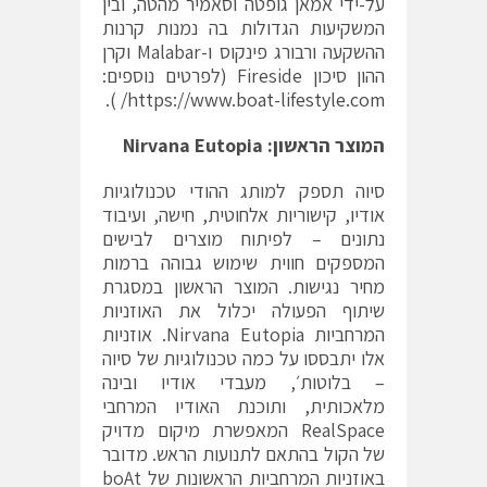
על-ידי אמאן גופטה וסאמיר מהטה, ובין
המשקיעות הגדולות בה נמנות קרנות
ההשקעה ורבורג פינקוס ו-Malabar וקרן
ההון סיכון Fireside (לפרטים נוספים:
).
https://www.boat-lifestyle.com/
המוצר הראשון:
Nirvana Eutopia
סיוה תספק למותג ההודי טכנולוגיות
אודיו, קישוריות אלחוטית, חישה, ועיבוד
נתונים – לפיתוח מוצרים לבישים
המספקים חווית שימוש גבוהה ברמות
מחיר נגישות. המוצר הראשון במסגרת
שיתוף הפעולה יכלול את האוזניות
המרחביות Nirvana Eutopia. אוזניות
אלו יתבססו על כמה טכנולוגיות של סיוה
– בלוטות׳, מעבדי אודיו ובינה
מלאכותית, ותוכנת האודיו המרחבי
RealSpace המאפשרת מיקום מדויק
של הקול בהתאם לתנועות הראש. מדובר
באוזניות המרחביות הראשונות של boAt