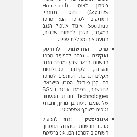
ביטחון לאומי (Homeland
Security) וחוסן תזונתי.
השותפים למרכז הם: מרכז
Southup, איגוד אשכול הנגב
המערבי, הקרן לפיתוח שדרות,
תנועת אור ומכללת ספיר.
מרכז החדשנות לדזרטק
ואקלים
– נבחר להפעיל מרכז
חדשנות בבאר שבע ומרחב הנגב
והערבה, לקידום טכנולוגיות
אקלים ומדבר. השותפים למרכז
הם: קרן מיראז', המכון הישראלי
לחדשנות, חממת אינגב ו-BGN
Technologies חברת המסחור
של אוניברסיטת בן גוריון, וחברת
נטפים כשותף אסטרטגי .
אינוביסטק
– נבחר להפעיל
מרכז חדשנות ביהודה ושומרון.
השותפים למרכז הם: אוניברסיטת