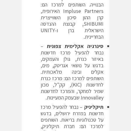
הבנוייה. השותפים למרכז הם:
Impluse Partners האירופית,
קרן ההון סיכון השווייצרית
SHIBUMI, קבוצת ההנדסה
הישראלית ברן ו-UNITY
הבחריינית.
סינרגיה אקלימית צפונית
–
נבחר להפעיל מרכז חדשנות
באיזור כנרת, גולן והעמקים,
בדגש על נושאי אגריטק, מים,
אקלים ובינה מלאכותית.
השותפים למרכז הם: מרכז כנרת
לחדשנות (KIC), קק"ל, מכון
שמיר למחקר, והמרכז לחדשנות
Innovalley שבעמק המעיינות.
תיקליניק
– נבחר להפעיל מרכז
חדשנות במזרח ירושלים, בדגש
על טכנולוגיות בריאות. השותפים
למרכז הם: חברת תיקליניק,