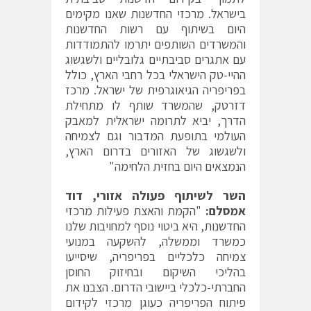
בישראל. מרכזי החדשנות שאנו מקימים
היום בשיתוף עם רשות החדשנות
והמשרדים השותפים יתרמו להתמודדות
עם אתגרים סביבתיים גלובליים ולשגשוג
ההיי-טק הישראלי בכל רחבי הארץ, כולל
בפריפריה הגיאוגרפית של ישראל. מרכז
דזרטק, שהמשרד שותף לו מתחילת
הדרך, יביא לתרומה ישראלית למאבק
העולמי בתופעת המדבור וגם לצמיחה
ולשגשוג של האזורים בדרום הארץ,
הנמצאים היום בחזית הלחימה"
השר לשיתוף פעולה אזורי, דוד
אמסלם:
"הקמת והאצת פעילות מרכזי
החדשנות, היא ביטוי נוסף למחויבות שלנו
כמשרד וממשלה, להשקעה במנועי
צמיחה כלכליים בפריפריה, שיסייעו
בהליכי השיקום ובחיזוק החוסן
החברתי-כלכלי ביישובי הדרום. הצבנו את
פיתוח הפריפריה כעוגן מרכזי לקידום