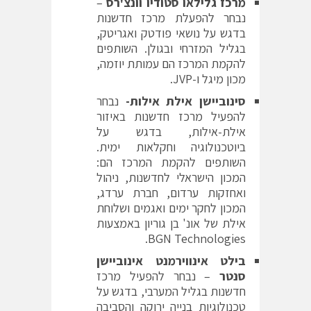
מרכז גלילאו סטודיו וונצ'ר
ס
–
נבחר להפעלת מרכז חדשנות
בדגש על נושאי פודטק ואגריטק,
בגליל המזרחי ובגולן. השותפים
להקמת המרכז הם עמותת יוזמה,
מכון מיגל ו-JVP.
סינוביישן אילת אילות-
נבחר
להפעיל מרכז חדשנות באיזור
אילת-אילות, בדגש על
ביוטכנולוגיה וחקלאות ימית.
השותפים להקמת המרכז הם:
המכון הישראלי לחדשנות, ניהול
ואחזקות ערדום, חברת ערדג,
המכון לחקר ימים ואגמים ושלוחת
אילת של אונ' בן גוריון באמצעות
BGN Technologies.
בילט אינווירמנט אינוביישן
סנטר
– נבחר להפעיל מרכז
חדשנות בגליל המערבי, בדגש על
טכנולוגיות בנייה ירוקה והסביבה