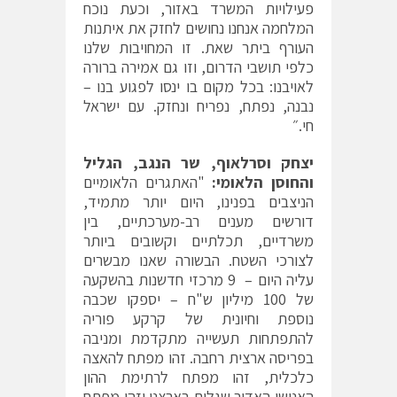
פעילויות המשרד באזור, וכעת נוכח
המלחמה אנחנו נחושים לחזק את איתנות
העורף ביתר שאת. זו המחויבות שלנו
כלפי תושבי הדרום, וזו גם אמירה ברורה
לאויבנו: בכל מקום בו ינסו לפגוע בנו –
נבנה, נפתח, נפריח ונחזק. עם ישראל
חי.״
יצחק וסרלאוף, שר הנגב, הגליל
והחוסן הלאומי:
"האתגרים הלאומיים
הניצבים בפנינו, היום יותר מתמיד,
דורשים מענים רב-מערכתיים, בין
משרדיים, תכלתיים וקשובים ביותר
לצורכי השטח. הבשורה שאנו מבשרים
עליה היום – 9 מרכזי חדשנות בהשקעה
של 100 מיליון ש"ח – יספקו שכבה
נוספת וחיונית של קרקע פוריה
להתפתחות תעשייה מתקדמת ומניבה
בפריסה ארצית רחבה. זהו מפתח להאצה
כלכלית, זהו מפתח לרתימת ההון
האנושי האדיר שגלום בארצנו וזהו מפתח