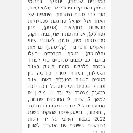
המרכזים שנבחרו, יתמקדו בתחומי
הייטק בהם קיים פוטנציאל עולמי עצום,
תוך כדי מינוף היתרונות היחסיים של
האזור ושל ישראל כדוגמת טכנולוגיות
חדשניות בחקלאות (אגטק), מזון
(פודטק), אנרגיה מתחדשת, בניה ירוקה,
טכנולוגיות מים, מענה לאתגרי שינוי
האקלים והמדבור (קליימטק) ובריאות
(הלת'טק). בנוסף, המרכזים יפעלו
בחיבור עם עוגנים מקומיים כדי לעודד
צמיחה כלכלית מוטת הייטק באזור
הפעילות, בעזרת יצירת סינרגיה בין
הגופים השונים הפועלים באותו אזור
ומינוף הנכסים הקיימים. כל זוכה יזכה
במענק מצטבר של עד 15 מיליון ₪
למשך 5 שנים. 9 המרכזים שנבחרו,
מתווספים ל-3 מרכזי חדשנות ( נורת'מד
, חאסוב, ובייסקאמפ) שהוקמו בשנת
2022 במגזר הערבי על ידי רשות
החדשנות בשיתוף עם המשרד לשוויון
חברתי.