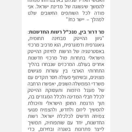
להמשך שיגשוגה של מדינת ישראל. אני
מודה לכל השותפים החשובים שלנו
למהלך – יישר כח!"
מר דרור בין, מנכ"ל רשות החדשנות
:
"גיוון ההייטק מבחינה תחומית,
גיאוגרפית ודמוגרפית, הוא מרכיב מרכזי
באסטרטגיה של הרשות לחיזוק ההייטק
הישראלי בתחרות מול מרכזי חדשנות
אחרים בעולם. המרכזים שנבחרו בהליך
התחרותי הארצי בין עשרות מגישים
מצוינים, ובשיתוף פעולה חסר תקדים עם
משרדי הממשלה השונים, יאפשרו הרחבה
של מעגל היזמות ותעסוקת ההייטק
לכלל חבלי המדינה ולכלל המגזרים בה,
תוך הדגמת החוסן הישראלי והיכולת
להמשיך ליזום ולחדש, ולהצמיח מנועי
צמיחה חדשים לכלכלת ישראל. רשות
החדשנות, יחד עם שותפותיה, תמשיך
לייצר פתרונות בשגרה ובחירום, כדי