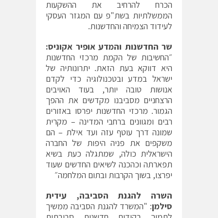
הכרח להרחיב את ההשקעות
הממשלתיות בשת"פ עם המגזר העסקי
לעידוד הצמיחה והחדשנות.
שר החדשנות והמדע אופיר אקוניס:
״החשיבות של הקמת מרכזי החדשנות
היא דווקא בעת הזאת. יתרונותיה של
ישראל במדע ובטכנולוגיה כדי לקדם
אנושות טובה יותר, בעוד האויבים
הרצחניים מסביבנו מקדשים את ההפך
הגמור. מרכזי החדשנות יפרסו באזורים
רבים ומגוונים ברחבי המדינה – מקרית
שמונה דרך עוטף עזה ועד אילת – הם
משקפים את פניה היפות של החברה
הישראלית כולה, שמתגלה כעת בשיא
תפארתה וכהכנה לשיאים החדשים שעוד
יפרצו, בשוך הקרבות ובתום המלחמה״
השרה להגנת הסביבה, עידית
סילמן
: "המשרד להגנת הסביבה ממשיך
לתמוך בקידום חדשנות סביבתית