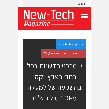
T
o
g
g
l
e
New-Tech Magazine
N
a
מערכת ניו-טק מגזינים גרופ - ינואר 3, 2024
v
i
9 מרכזי חדשנות בכל
g
a
רחבי הארץ יוקמו
t
i
o
בהשקעה של למעלה
n
M
מ-100 מיליון ש"ח
e
n
u