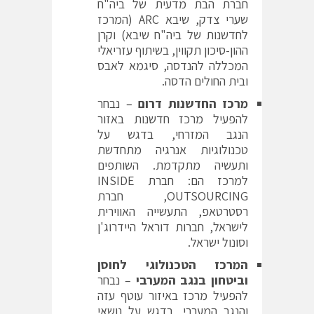
חברת הבת מדעית של ביה"ח
שערי צדק, שיבא ARC (המרכז
לחדשנות של ביה"ח שיבא) וקרן
ההון-סיכון תקווין, בשיתוף עזריאלי
המכללה להנדסה, סיגמא לאבס
ובית החולים הדסה.
מרכז החדשנות דרום
– נבחר
להפעיל מרכז חדשנות באזור
הנגב המזרחי, בדגש על
טכנולוגיות אנרגיה מתחדשת
ותעשיה מתקדמת. השותפים
למרכז הם: חברת INSIDE
OUTSOURCING, חברת
רסטרטאפ, התעשייה האווירית
לישראל, חברות דוראל היידרוג'ן
וסונול ישראל.
המרכז הטכנולוגי לחוסן
וביטחון בנגב המערבי
– נבחר
להפעיל מרכז באיזור עוטף עזה
והנגב המערבי, בדגש על נושאי