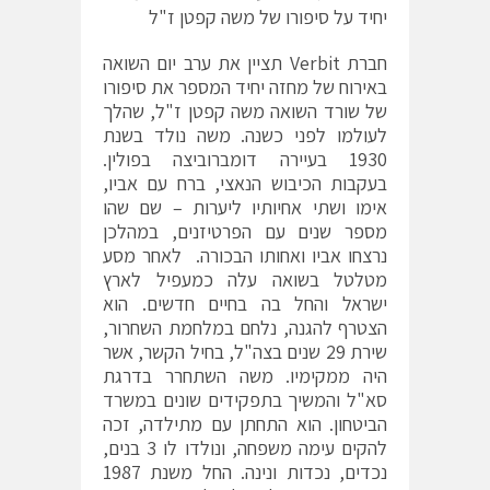
יחיד על סיפורו של משה קפטן ז"ל
חברת Verbit תציין את ערב יום השואה
באירוח של מחזה יחיד המספר את סיפורו
של שורד השואה משה קפטן ז"ל, שהלך
לעולמו לפני כשנה. משה נולד בשנת
1930 בעיירה דומברוביצה בפולין.
בעקבות הכיבוש הנאצי, ברח עם אביו,
אימו ושתי אחיותיו ליערות – שם שהו
מספר שנים עם הפרטיזנים, במהלכן
נרצחו אביו ואחותו הבכורה. לאחר מסע
מטלטל בשואה עלה כמעפיל לארץ
ישראל והחל בה בחיים חדשים. הוא
הצטרף להגנה, נלחם במלחמת השחרור,
שירת 29 שנים בצה"ל, בחיל הקשר, אשר
היה ממקימיו. משה השתחרר בדרגת
סא"ל והמשיך בתפקידים שונים במשרד
הביטחון. הוא התחתן עם מתילדה, זכה
להקים עימה משפחה, ונולדו לו 3 בנים,
נכדים, נכדות ונינה. החל משנת 1987