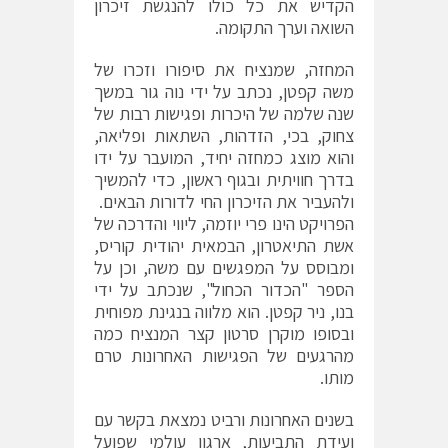
הקדיש את כל כולו להנגשת זיכרון
השואה וערך התקומה.
המחזה, שמנציח את סיפורו וזכרו של
משה קפטן, נכתב על ידי נוה גור במשך
שנה שלמה של היכרות ופגישות רבות של
צחוק, בכי, הזדהות, השתאות ופליאה,
והוא מוצג כמחזה יחיד, המועבר על ידו
בדרך חוויתית ובגוף ראשון, כדי להמשיך
ולהעביר את הזיכרון החי לדורות הבאים.
הפרויקט הינו פרי יוזמה, ליווי והדרכה של
אשת התיאטרון, הבמאית יהודית קוריס,
ומבוסס על המפגשים עם משה, וכן על
הספר "הכדור הכחול", שנכתב על ידי
בנו, ניר קפטן. הוא מלווה בנגינת מפוחית
ובסופו מוקרן סרטון קצר המנציח כמה
מהרגעים של הפגישות האחרונות טרם
מותו.
בשנים האחרונות ורביט נמצאת בקשר עם
ועידת התביעות, ארגון עולמי שפועל