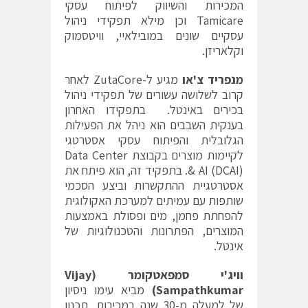
המכירות והשיווק לפיתוח עסקי
Tamicare וכן מילא תפקידי ניהול
עסקיים שונים במובילאיי, וויטסמוק
וקלאריזן.
מנפריד צ'או
מגיע ל-ZutaCore לאחר
קרוב לשלושה עשורים של תפקידי ניהול
בכירים באינטל. בתפקידו האחרון
בענקית השבבים הוא ניהל את הפעילות
הגלובלית והפיתוח עסקי אסטרטגי
לקיימות מוצרים בקבוצת Data Center
& AI (DCAI). בתפקיד זה, הוא פיתח את
אסטרטגיית ההתקשרות וביצע הסכמי
שותפות עם עמיתים למערכת האקולוגית
להפחתת פחמן, מים ופסולת באמצעות
המוצרים, הפתרונות והטכנולוגיות של
אינטל.
וויג'י סמפאטקומר (
Vijay
Sampathkumar
)
מביא עימו ניסיון
של למעלה מ-30 שנה במכירות, תכנון