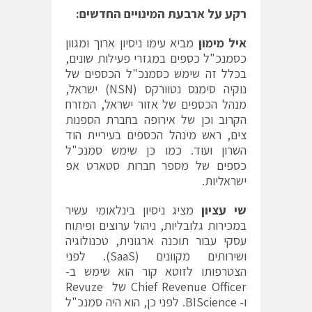
רקע על ארבעת המינויים החדשים:
איל מימון
מביא עימו ניסיון ארוך ומגוון
כסמנכ"ל כספים במגזרי פעילות שונים,
בכלל זה שימש כסמנכ"ל הכספים של
נוקיה סימנס נטוורקס (NSN) ישראל,
מנהל הכספים של אזור ישראל, המזרח
הקרוב וכן של אירופה בחברת הספנות
צים, ראש מינהל הכספים בעיריית הוד
השרון ועוד. כמו כן שימש סמנכ"ל
כספים של מספר חברות סטארט אפ
ישראליות.
שי עציון
מציג ניסיון בינלאומי עשיר
במכירות גלובליות, ניהול ערוצים ופיתוח
עסקי עבור תוכנה ארגונית, טכנולוגיה
ושירותים מקוונים (SaaS). לפני
הצטרפותו לזוטא קור הוא שימש ב-
Chief Revenue Officer של Revuze
ו- BIScience. לפני כן, הוא היה סמנכ"ל