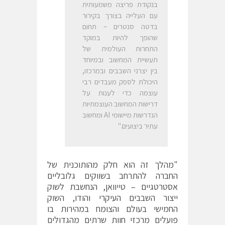
בנקודת פריצה משמעותית
עם העלייה בצורך בקירור
בדטה סנטרים – תחום
שהופך להיות במוקד
התחרות העולמית של
תעשיית המחשוב ובמיוחד
בין יצרני השבבים ובמרכזו,
היכולת לספק מעבדים רבי
עוצמה כדי לענות על
דרישות המחשוב העוצמתיות
הנדרשות מיישומי AI ומחשוב
עתיר ביצועים."
"מהלך זה הוא חלק מהותוכנית של
החברה להתרחב בשווקים גלובליים
אסטרטגיים – טייוואן, הנחשבת לשוק
ייצור השבבים העיקרי והודו, השוק
החמישי בעולם והצומח במהירות בו
פועלים מרכזי חוות שרתים מהגדולים