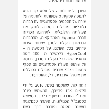
של התרחבות דיגיטלית.
הצורך לפתרונותיה של זוטא קור הביא
לתנופה עסקית משמעותית ולחתימה על
שורה של הסכמים אסטרטגיים עם חברות
גלובליות מובילות במטרה לחזק את
פעילותה הגלובלית. לאחרונה הכריזה
חברת Equinix האמריקאית, מהחברות
הגדולות בעולם למתן שירותי אירוח
שרתים בכל העולם, על הטמעת ה –
HyperCool בלמעלה מ- 100 דטה
סנטרים שלה בכל העולם. כמו כן, חתמה
על שיתופי פעולה אסטרטגיים עם ספקי
מחשוב ויצרני שבבים מובילים הכוללים
את אינטל, אינבדיה, דל, אסוס ועוד.
זוטה קור, שהוקמה בשנת 2016 על ידי
היזמים ארז פרייבך, המשמש כיו"ר
ומנכ"ל החברה ונחשון אידלסון, המשמש
כסמנכ"ל טכנולוגיות, פיתחה טכנולוגיה
ראשונה מסוגה ופורצת דרך בשם