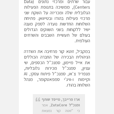
עבור שרתים ומרכזי נתונים (Data
Centers), ממשיכה בתנופת הפעילות
הגלובלית שלה ומכריזה על השקת שני
מרכזי פעילות בהודו ובטייוואן. פתיחת
השלוחות החדשות נועדה לספק מענה
ישיר ללקוחות בשני השווקים הגדולים
בעולם של תעשיית השבבים והשרתים
העולמית.
במקביל, זוטא קור מרחיבה את השדרה
הניהולית הבכירה של החברה הכוללים
את אייל מיימון, סמנכ"ל הכספים, שי
עציון, סמנכ"ל מכירות גלובליות,
מנפריד צ'או, סמנכ"ל פיתוח עסקי, AI
וקיימות ו-וויג'י סמפאטקומר, מנהל
השלוחה בהודו.
ארז פרייבך, מייסד שותף
ומנכ"ל
ZutaCore
, אמר
כי "זוטה קור נמצאת