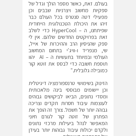
בעולם. זאת, כאשר מספר הולך וגדל של
ספקיות מחשוב ויצרניות שבבים וכן
מפעילי דטה סנטרס בכל העולם כבר
זיהו את היכולת הטכנולוגית הייחודית
שפיתחנו, ה – HyperCool כדי לשלב
זאת בפרויקטים החדשים שלהם. אין לי
ספק שהניסיון הרב וההיכרות של אייל,
שי, מנפריד ו-וויג'י בתחום המחשוב
העולמי ובמיוחד בתעשיות ה – AI יהוו
תוספת חשובה כדי לבסס את זוטא קור
כמובילה גלובלית."
הזינוק בשימושי טרנספורמציה דיגיטלית
וכן יישומים מבוססי בינה מלאכותית
ומסדי נתונים, הביאו לביקושים גבוהים
לעוצמות עיבוד חסרות תקדים וצריכה
גבוהה יותר של חשמל. צורך זה הופך את
הפתרון של זוטה קור לגורם חיוני
המאפשר לנהל ביעילות מרכזי נתונים
ולקדם יכולות עיבוד גבוהות יותר בעידן