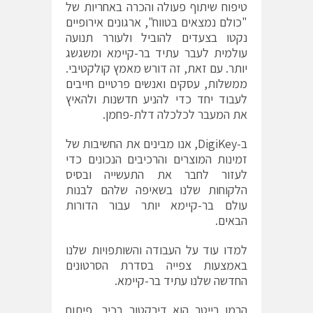
טיפוח שיתוף פעולה והכרה באחריות של
"כולם נמצאים בטווח", ארגונים אירופיים
נקטו בצעדים להוביל ולעורר תנועה
עולמית לעבר עתיד בר-קיימא ומשגשג
יותר. עם זאת, זה דורש מאמץ קולקטיבי.
ממשלות, עסקים ואנשים פרטיים חייבים
לעבוד יחד כדי להניע חדשנות ולהאיץ
את המעבר לכלכלה דלת-פחמן.
ב-DigiKey, אנו מבינים את החשיבות של
זמינות המוצרים והרכיבים הנכונים כדי
לעזור לחבר את התעשייה ובסיס
הלקוחות שלנו בשאיפה שלהם לבנות
עולם בר-קיימא יותר עבור הדורות
הבאים.
למדו עוד על העבודה והשותפויות שלנו
באמצעות צפייה בסדרת הסרטונים
החדשה שלנו
עתיד בר-קיימא
.
הרמן
רייטר
הוא
דירקטור
בכיר
,
פיתוח