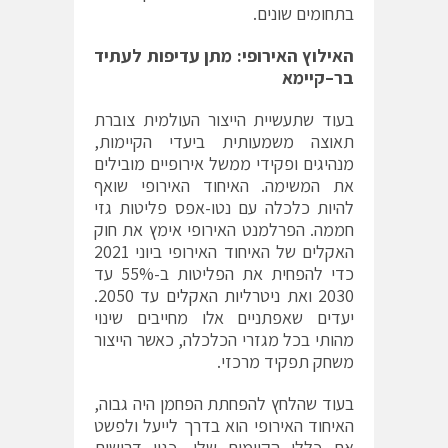
בתחומים שונים.
האילוץ
האירופי
:
מתן
עדיפות
לעתיד
בר
–
קיימא
בעוד שתעשיית הייצור העולמית צוברת
תאוצה משמעותית ביעדי הקיימות,
מנהיגים ופקידי ממשל אירופיים מובילים
את המשימה. האיחוד האירופי שואף
להיות כלכלה עם נטו-אפס פליטות גזי
חממה. הפרלמנט האירופי אימץ את חוק
האקלים של האיחוד האירופי ביוני 2021
כדי להפחית את הפליטות ב-55% עד
2030 ואת
ניטרליות האקלים
עד 2050.
יעדים שאפתניים אלו מחייבים שינוי
מהותי בכל מגזרי הכלכלה, כאשר הייצור
משחק תפקיד מרכזי.
בעוד שהלחץ להפחתת הפחמן היה גבוה,
האיחוד האירופי הוא בדרך לייעל ולפשט
את כללי הקיימות שלו, כגון דרישות