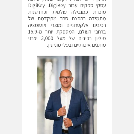
עסקי
ספקים
עבור
DigiKey‏
.
DigiKey‏
מוכרת
כמובילה
עולמית
וכחדשנית
מתמידה
בהפצת
סחר
מתקדמת
של
רכיבים
אלקטרוניים
ומוצרי
אוטומציה
ברחבי
העולם
,
המספקת
יותר
מ
-15.9
מיליון
רכיבים
של
מעל
3,000
יצרני
מותגים
איכותיים
ובעלי
מוניטין
.