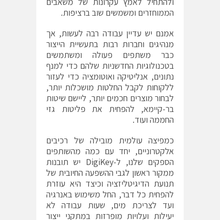
ולהתחיל לאמץ עקרונות של משאבים
הממוחזרים ומשמשים שוב ברציפות.
אמנם יש עדיין עבודה רבה לעשות, אך
מנהיגים וחברות רבות בתעשיית הייצור
כבר משתפים פעולה ומשתמשים
בטכנולוגיות החדשניות שלהם כדי למנף
נתונים, אנליטיקה ואוטומציה כדי לעזור
ללקוחות לקבל החלטות מושכלות יותר,
לבחור מוצרים חכמים יותר, ליישם שיטות
בר-קיימא, להפחית את פליטות גזי
החממה ועוד.
כמפיצה עולמית מובילה של רכיבים
אלקטרוניים, יחד עם כמה מהשותפים
הספקים שלנו, ל-
DigiKey
יש תובנות
ממקור ראשון לגבי ההשפעה החיובית של
תנועת הדיגיטליזציה וכיצד היא עוזרת
להפחית כל דבר, החל משימוש באנרגיה
ועד לצריכת מים, שעות עבודה לא
יעילות ועלויות מופרזות במתקני ייצור