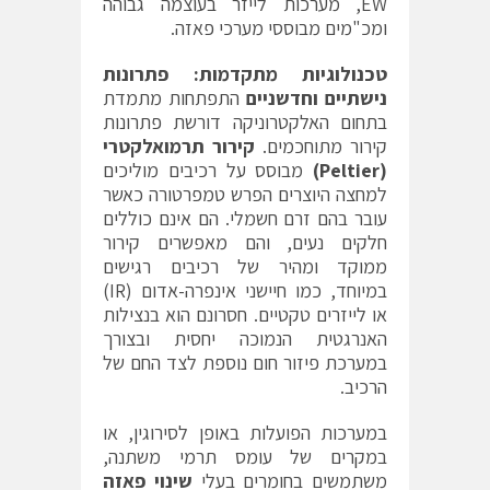
EW, מערכות לייזר בעוצמה גבוהה
ומכ"מים מבוססי מערכי פאזה.
טכנולוגיות מתקדמות: פתרונות
נישתיים וחדשניים
התפתחות מתמדת
בתחום האלקטרוניקה דורשת פתרונות
קירור מתוחכמים.
קירור תרמואלקטרי
(
Peltier
)
מבוסס על רכיבים מוליכים
למחצה היוצרים הפרש טמפרטורה כאשר
עובר בהם זרם חשמלי. הם אינם כוללים
חלקים נעים, והם מאפשרים קירור
ממוקד ומהיר של רכיבים רגישים
במיוחד, כמו חיישני אינפרה-אדום (IR)
או לייזרים טקטיים. חסרונם הוא בנצילות
האנרגטית הנמוכה יחסית ובצורך
במערכת פיזור חום נוספת לצד החם של
הרכיב.
במערכות הפועלות באופן לסירוגין, או
במקרים של עומס תרמי משתנה,
משתמשים בחומרים בעלי
שינוי פאזה