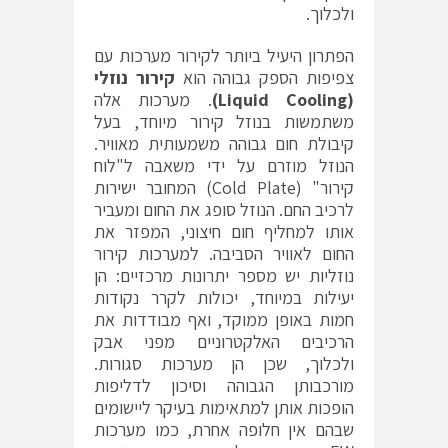
ולכלוך.
הפתרון היעיל ביותר לקירור מערכות עם
צפיפות הספק גבוהה הוא
קירור נוזלי
(
Liquid Cooling
)
. מערכות אלה
משתמשות בנוזל קירור מיוחד, בעל
קיבולת חום גבוהה משמעותית מאוויר.
הנוזל מוזרם על ידי משאבה ל"לוח
קירור" (Cold Plate) המחובר ישירות
לרכיב החם. הנוזל סופג את החום ומעביר
אותו למחליף חום חיצוני, המפזר את
החום לאוויר הסביבה. למערכות קירור
נוזליות יש מספר יתרונות מרכזיים: הן
יעילות במיוחד, יכולות לקרר נקודות
חמות באופן ממוקד, ואף מבודדות את
הרכיבים האלקטרוניים מפני אבק
ולכלוך, שכן הן מערכות סגורות.
מורכבותן הגבוהה וסיכון לדליפות
הופכות אותן למתאימות בעיקר ליישומים
שבהם אין חלופה אחרת, כמו מערכות