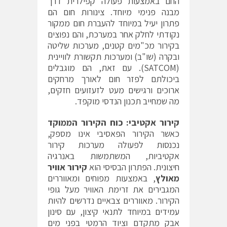
החם באמצעות פעולה קפילרית דרך
מבנה פנימי מיוחד. צינורות חום הם
פתרון יעיל במיוחד להעברת חום ממקור
נקודתי לחלק אחר במערכת, והם נפוצים
בקירור מכ"מים קטנים, מערכות שליטה
ובקרה (שו"ב) ומערכות תקשורת לוויינית
(SATCOM). עם זאת, הם מוגבלים
ביכולתם לפזר חום לאורך מרחקים
ארוכים ורגישים מעט לזעזועים חזקים,
מה שמחייב תכנון הנדסי מוקפד.
קירור אקטיבי: כוח הקירור הממוקד
כאשר הקירור הפאסיבי אינו מספק,
נכנסות לפעולה מערכות קירור
אקטיביות, המשתמשות באנרגיה
חיצונית. הפתרון הבסיסי הוא
קירור אוויר
מאולץ
, באמצעות מפוחים ומאווררים
המגבירים את זרימת האוויר מעל גופי
הקירור. מאווררים צבאיים נדרשים להיות
עמידים במיוחד לתנאי קיצון, עם סינון
אבק מתקדם וציוד הרמטי בפני מים