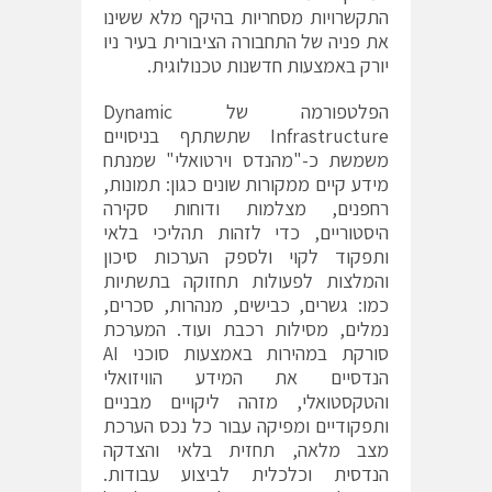
התקשרויות מסחריות בהיקף מלא ששינו
את פניה של התחבורה הציבורית בעיר ניו
יורק באמצעות חדשנות טכנולוגית.
הפלטפורמה של Dynamic
Infrastructure שתשתתף בניסויים
משמשת כ-"מהנדס וירטואלי" שמנתח
מידע קיים ממקורות שונים כגון: תמונות,
רחפנים, מצלמות ודוחות סקירה
היסטוריים, כדי לזהות תהליכי בלאי
ותפקוד לקוי ולספק הערכות סיכון
והמלצות לפעולות תחזוקה בתשתיות
כמו: גשרים, כבישים, מנהרות, סכרים,
נמלים, מסילות רכבת ועוד. המערכת
סורקת במהירות באמצעות סוכני AI
הנדסיים את המידע הוויזואלי
והטקסטואלי, מזהה ליקויים מבניים
ותפקודיים ומפיקה עבור כל נכס הערכת
מצב מלאה, תחזית בלאי והצדקה
הנדסית וכלכלית לביצוע עבודות.