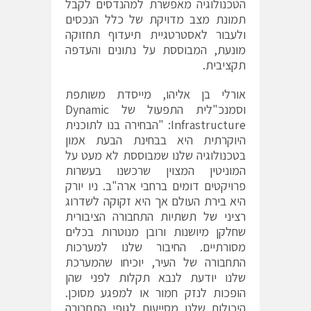
הטכנולוגיה מאפשרת למהנדסים לקבל
תמונת מצב מדויקת של כלל הנכסים
ולעבור לאסטרטגיית תיעדוף תחזוקה
מונעת, המבוססת על נתונים והעדפה
תקציבית.
אורלי בן אליהו, מייסדת משותפת
וסמנכ"לית התפעול של Dynamic
Infrastructure: "הבחירה בנו לתוכנית
היוקרתית היא בבחינת הבעת אמון
בטכנולוגיה שלנו שמבוססת לא מעט על
המוניטין המצוין שרכשנו בעשרות
פרויקטים דומים ברחבי ארה"ב. ניו יורק
היא בירת העולם אך היא זקוקה לשדרוג
רציני של תשתיות התחבורה הציבורית
שחלקן מיושנות ורובן מנוטרות בכלים
מסורתיים. החיבור שלנו למערכות
התחבורה של העיר, יוכיחו שהמערכת
שלנו יודעת לנבא תקלות לפני שהן
הופכות לנזק חמור או למפגע מסוכן.
היכולות שלנו מסייעות לגופי התחבורה