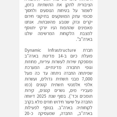
הציבורית לתקן את התשתיות בזמן,
לשמור על בטיחות הנוסעים ולחסוך
סכומי עתק המושקעים בתיקוני חירום
יקרים ונזק שנובע מהשבתות. אנחנו
מאמינים שהתפוח הניו יורקי יתווסף
למצבת הלקוחות המרשימה שלנו
בארה"ב".
חברת Dynamic Infrastructure
פועלת כיום ב-14 מדינות בארה"ב
ומספקת שירות לעשרות עיריות, מחוזות
וגופי תחבורה מדינתיים. המערכת
שפיתחה החברה ניתחה עד כה מעל
7,000 מבני תשתית גדולים, ועשרות
אלפי אלמנטי תשתית קטנים (כמו
מעבירי מים, גשרים קטנים, קירות
תומכים וכד'). בסוף שנת 2025 דיווחה
החברה על שיעור חידוש חוזים מלא בקרב
לקוחותיה בארה"ב. בנוסף לפעילות
בארה"ב, החברה, שמעסיקה כ-20