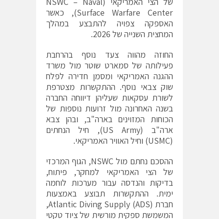
של הצי האמריקאי (NSWC – Naval
Surface Warfare Center), כאשר
האספקה צפויה להתבצע במהלך
המחצית השנייה של 2026.
החוזה מהווה צעד נוסף בהרחבת
פעילותה של סמארט שוטר מול משרד
ההגנה האמריקאי ומסמן חדירה לפלח
שוק צבאי נוסף. ההתקשרות מצטרפת
לשורת עסקאות שעליהן דיווחה החברה
בשנה האחרונה מול זרועות נוספות של
הכוחות המזוינים בארה"ב, ובהן צבא
ארה"ב (US Army), חיל הנחתים
(USMC) וחיל האוויר האמריקאי.
ההסכם נחתם מול NSWC, הגוף המרכזי
של הצי האמריקאי למחקר, פיתוח,
בדיקות והנדסה עבור מערכות לוחמה
ימית. ההתקשרות תבוצע באמצעות
חברת Atlantic Diving Supply (ADS),
המשמשת ספקית מורשית של ציוד טקטי