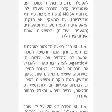
להפעלה נרחבת, בעלות נמוכה ועם
אינטגרציה קלה. החברה פועלת לפי
עקרונות MOSA (גישת מערכות פתוחות
מודולריות), עם ממשקי API חזקים,
המאפשרים התאמת מערכות ומטע"דים
(מטענים ייעודיים) למשימות שונות
ואינטגרציה חלקה.
Shifters כבר ביצעה הדגמות מוצלחות
עם גופי ביטחון והגנה, והמימון הנוכחי
יאפשר לה להרחיב את יכולות ה-
Agentic AI, להאיץ ייצור מסחרי ולהגדיל
את נוכחותה בארה"ב, במזרח התיכון
ובאירופה. היישומים כוללים סיור, איסוף
מודיעין, הגנה היקפית ומשימות בסיכון
גבוה בתחום הביטחוני, ובדיקות תשתיות,
חקלאות, כרייה וחיפוש והצלה בתחום
האזרחי.
Shifters נוסדה ב-2023 על ידי עופר
באלין (מנכ"ל) ואסף צ'פרק (CTO).