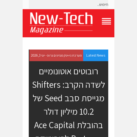
T
o
g
g
l
e
Latest News
מערכת ניו-טק מגזינים גרופ - יוני 3, 2026
N
a
רובוטים אוטונומיים
v
i
לשדה הקרב: Shifters
g
a
t
מגייסת סבב Seed של
i
o
10.2 מיליון דולר
n
M
e
בהובלת Ace Capital
n
u