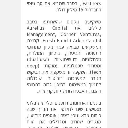
Partners , בסבב שמביא את סך גיוסי
החברה ל-15 מיליון דולר.
משקיעים נוספים שהשתתפו בסבב
כוללים את Aurelius Capital
Management, Corner Ventures,
Arkin Capital ו-Fresh Fund. קבוצת
המשקיעים מביאה עמה ניסיון מתחומי
התעופה והביטחון, ביטחון המולדת,
טכנולוגיות דו-שימושיות (dual-use)
ומסחור טכנולוגיות עמוקות (deep
tech). השקעה זו משקפת את הביקוש
הגובר למערכות רובוטיות שיכולות
לתמוך במשימות בסיכון גבוה בתחומי
ההגנה, האבטחה ותשתיות קריטיות.
בשנים האחרונות, רחפנים וכלי טיס בלתי
מאוישים שינו לחלוטין את הדרך שבה
כוחות צבא וגופי ביטחון אוספים מודיעין,
מנטרים שטחים ומגדילים את טווח
הפעילות המבצעית שלהם מהאוויר.