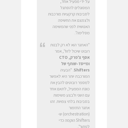
על ידי מפעיל אחד,
המסוגלים להסתגל
לסביבות קרקעיות מורכבות
ולצמצם את החשיפה
האנושית לפני שהמשימה
מסלימה".
"האתגר הוא לא רק לבנות
רובוט שיכול לזוז", אמר
אסף צ'פרק,
CTO
ומייסד-שותף של
Shifters
. "הבעיה
המורכבת יותר היא לאפשר
למספר רובוטים להבין את
כוונת המפעיל, לתאם אחד
עם השני ולבצע משימות
בסביבות בלתי צפויות. זהו
אתגר התזמור
(orchestration) ש-
Shifters הוקמה כדי
לפתור".