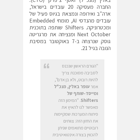
החברה מעסיקה 20 עובדים בישראל,
ארה"ב ואירופה ונמצאת בגיוס פעיל של
עובדים מהנדסי AI, מומחי Embedded
ומכטרוניקה. Shifters שותפה בתוכנית
Next October ומנציחה את מרגריטה
גוסק שנרצחה ב-7 באוקטובר במסיבת
הנובה בגיל 21.
"הגורם הראשון שנכנס
לסביבה מסוכנת צריך
להיות רובוט, ולא בן אדם",
אמר
עופר באלין, מנכ"ל
ומייסד-שותף של
Shifters
. "המימון הזה
מאפשר לנו להאיץ את
פיתוח המערכות שמקיימות
את החזון הזה: צוותים
רובוטיים מתואמים שניתן
להכווין בצורה אינטואיטיבית