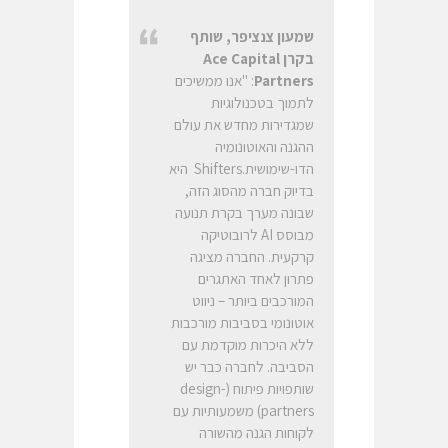
שמעון צנציפר, שותף
בקרן
Ace Capital
Partners
: "אנו ממשיכים
לתמוך בטכנולוגיות
שמגדירות מחדש את עולם
ההגנה והאוטונומיה
הדו-שימושית.Shifters היא
בדיוק חברה מהסוג הזה,
שבונה מערך בקרת תנועה
מבוסס AI לרובוטיקה
קרקעית. החברה מציגה
פתרון לאחד האתגרים
המורכבים ביותר – ניווט
אוטונומי בסביבות מורכבות
ללא היכרות מוקדמת עם
הסביבה. לחברה כבר יש
שותפויות פיתוח (design-
partners) משמעותיות עם
לקוחות הגנה מהשורה