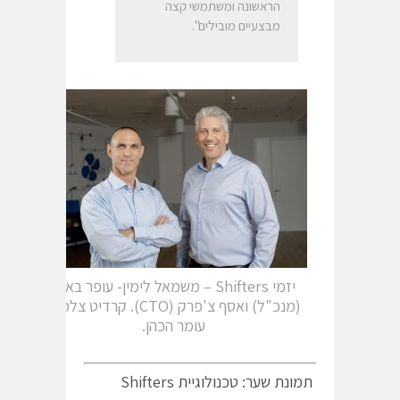
הראשונה ומשתמשי קצה
מבצעיים מובילים".
יזמי Shifters – משמאל לימין- עופר באלין
(מנכ"ל) ואסף צ'פרק (CTO). קרדיט צלמת:
עומר הכהן.
תמונת שער: טכנולוגיית Shifters