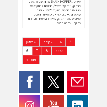
מערכת SMASH HOPPER מהווה פתרון נשלט
מרחוק, נייד וקל משקל, הניתנת להתקנה על
מגוון פלטפורמות כמענה למגוון איומים
קרקעיים ואיומים אוויריים כדוגמת רחפנים
סמארט שוטר תספק למשרד הביטחון מערכות
בהיקף...
כתבה מלאה
5
4
‹
קודם
«
ראשון
הבא
›
8
7
6
אחרון
»