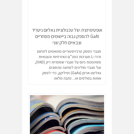
אופטימיזציה של טכנולוגיית גאליום ניטריד
GaN להספק גבוה ביישומים מסחריים
וצבאיים חלק שני
מגברי הספק טרנזיסטוריים מתואמים לתחום
תדר–L מערכות המכ”ם האזרחיות והצבאיות
מסתמכות כיום על מגברי שפופרות ריק (VAD),
ועל מגברי מוליכים למחצה מהסוגים
גאליום–ארסן (GaAs) וסיליקון, כדי לספק
אותות בפולסים או...
כתבה מלאה