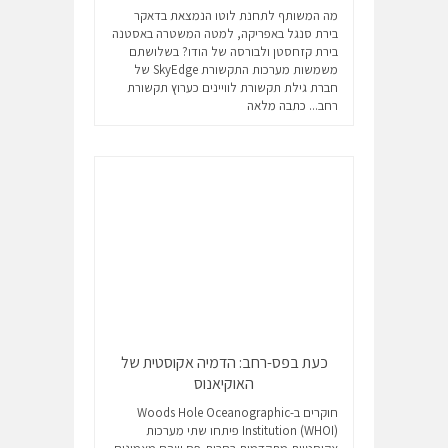
מה המשותף לתחנת לוטו הנמצאת בדאקר
בירת סנגל באפריקה, למטה המשטרה באסטנה
בירת קזחסטן ולבורסה של הודו? בשלושתם
משמשות מערכות התקשורת SkyEdge של
חברת גילת תקשורת לוויינים כערוץ תקשורת
רחב...
כתבה מלאה
כעת בפס-רחב: הדמיה אקוסטית של
האוקיאנוס
חוקרים ב-Woods Hole Oceanographic
Institution (WHOI) פיתחו שתי מערכות