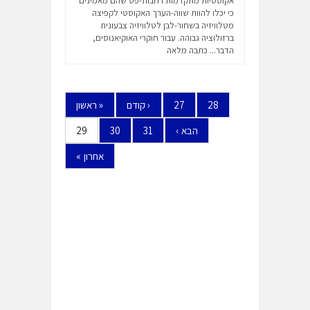
אקוסטיות מתקדמות רחבות-פס שהם מאמינים
כי יכלו להוות שווה-הערך האקוסטי לקפיצה
מטלוויזיה בשחור-לבן לטלוויזיה צבעונית
ברזולוציה גבוהה. עבור חוקרי האוקיאנוסים,
הדבר...
כתבה מלאה
28
27
‹
קודם
«
ראשון
הבא
›
31
30
29
אחרון
»