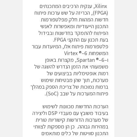
Xilinx, ענקית הרכיבים המתכנתים
(FPGA), הכריזה על שש ערכות פיתוח
חדשות המהוות חלק מפלטפורמות
התכנון הייעודיות ומאפשרות לאנשי
הפיתוח להתמקד בחדשנות ובבידול
בעת תכנון עם התקני FPGA.
פלטפורמות פיתוח אלו, המיועדות עבור
המשפחות Virtex ®–6
ו–Spartan ®–6, מקצרות באופן
משמעותי את הזמן הנדרש להשגה של
רמות אופטימליות בביצועים של
מערכות, תוך שהן מבטיחות שימוש
ברמות נמוכות של צריכת הספק במהלך
פיתוח המערכות על שבב (SoC).
הערכות החדשות מכוונות לשימוש
בעיבוד משובץ עם מעבדי DSP וליצירה
של מערכות הדורשות קישוריות טורית
במהירות גבוהה. כן הן מספקות לצוותי
התכנון סוויטות של כלים מותאמים