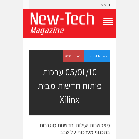
T
o
g
g
l
e
Latest News
- ינואר 5, 2010
N
a
05/01/10 ערכות
v
i
פיתוח חדשות מבית
g
a
t
Xilinx
i
o
n
M
e
מאפשרות יעילות וחדשנות מוגברות
n
בתכנוני מערכות על שבב
u