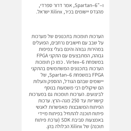
ו–"Spartan–6, אמר דרור ספרדי,
מהנדס יישומים בכיר, Xilinx ישראל.
הערכות תומכות בתכנונים של מערכות
על שבב עם חישובים נרחבים, הפועלים
במהירות גבוהה והינם בעלי צפיפות
גבוהה, המתבצעים עם התקני FPGA
במשפחת Virtex–6 . כמו כן תומכות
הערכות בתכנונים המשתמשים בהתקני
FPGA במשפחת Spartan–6, של
יישומים שבהם הגודל, ההספק והעלות
הם שיקולים רבי משמעות בנוסף
לביצועים. הערכות תומכות גם במערכות
קישוריות עד 250 מגה–הרץ. ערכות
הפיתוח המשובצות מאפשרות לאנשי
פיתוח תוכנה להתחיל בפיתוח מיידי
באמצעות סביבת SDK (ערכת פיתוח
תוכנה) של Xilinx הכלולה בהן.