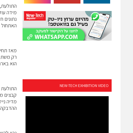
התולעת, 
נתונים ח
האתחול ה
הוא בארה
NEW-TECH EXHIBITION VIDEO
התולעת מ
ההדבקה ה