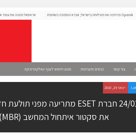
OpenAI מרחיבה את פעילותה בישראל; אברא הוסמכה כשותפת
אראסאל ממנה את עופר אליקי
Sele רשמית
ו
צור קשר
כנסים ותערוכות
מנוע חיפוש לענף האלקטרוניקה
La
- ינואר 24, 2010
24/01/10 חברת ESET מתריעה מפני 
את סקטור איתחול המחשב (MBR).