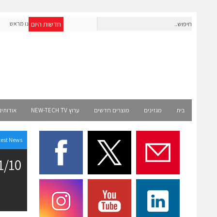
חדשות היום
חברת IAIG גייסה 6 מיליון דולר להקמת חברות תוכנה שנבנו מראש
לעידן ה-AI
ct
בית
מגזינים
מוצרים חדשים
ערוץ NEW-TECH TV
אודותינ
test News