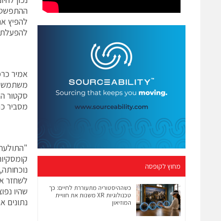
להפעלת הקוד ה
משתמשים
סקטור הא
מסביר כר
"התולעת 
קומסקיור
מחוץ לקופסה
נוכחותה,
לשחזר א
כשההיסטוריה מתעוררת לחיים: כך
טכנולוגיות XR משנות את חוויית
נתונים א
המוזיאון