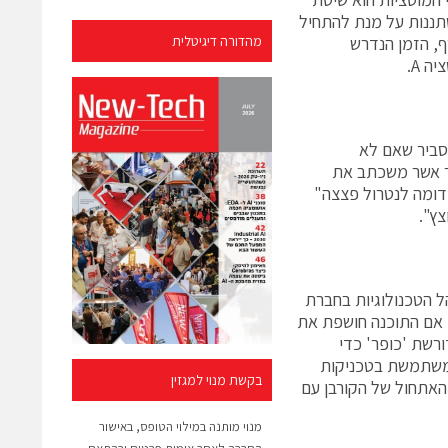
שרה ימים לאחר ההסתננות על מנת להתחיל
ם בלבד. בנוסף, הזמן הנדרש
מהדורה דיגיטלית
קומסקיור, נציגת ESET בישראל, מסביר שאם לא
ר אשר משכתב את
דומה לנטרול פצצה"
ץ".
ל הטכנולוגיות בחברת
. אם התוכנה חושפת את
רשת 'כופר' כדי
משתמשת בטכניקות
בקשת מנוי למגזין
את ה- 50kb הראשונים של דיסק האתחול של הקורבן עם
מנוי מותנה במילוי הטופס, באישור