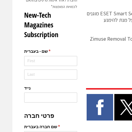
החברה לאחר אימות פרטים ובהתאם
לכמויות המופצות*
מחברת ESET נמסר שמשתמשי האנטי וירוס NOD32 וחבילת האבטחה ESET Smart Security מוגנים
חשובים על מנת להימנע
Zimuse Removal T