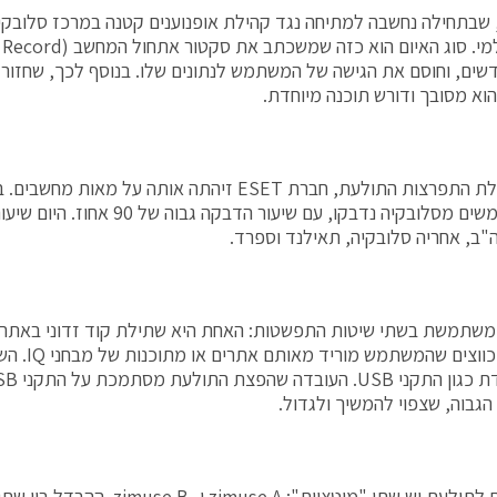
שבתחילה נחשבה למתיחה נגד קהילת אופנוענים קטנה במרכז סלובק
דשים, וחוסם את הגישה של המשתמש לנתונים שלו. בנוסף לכך, שחזור
וא מסובך ודורש תוכנה מיוחדת.
מאז תחילת התפרצות התולעת, חברת ESET זיהתה אותה על
רק משתמשים מסלובקיה נדבקו, עם שיעור 
"ב, אחריה סלובקיה, תאילנד וספרד.
שתמשת בשתי שיטות התפשטות: האחת היא שתילת קוד זדוני באתרים
קבצים מכווצים 
גבוה, שצפוי להמשיך ולגדול.
נכון להיום לתולעת יש שתי "מוטציות": e A