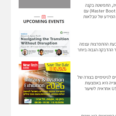
יה, התפשטה בקנה
מידה עולמי. סוג האיום הוא כזה שמשכתב את סקטור אתחול המחשב (Master Boot Record) עם
 המידע של טבלאות
 מאות מחשבים. בעת ההתפרצות עצמה
הדבקה גבוה של 90 אחוז. היום שיעור ההדבקה הגבוה ביותר
 לגיטימיים בצורה של
שהמשתמש מוריד מאותם אתרים או מתוכנות של מבחני IQ. השנייה היא באמצעות
מדיה ניידת כגון התקני USB. העובדה שהפצת התולעת מסתמכת על התקני USB אחראית לשיעור
zimus ו- zimuse B. ההבדל בין שתי המוטציות הוא שיטת