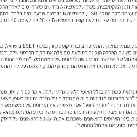
ההתפשטות וזמן האקטיבציה. בעוד שלמוטציה A נדרשים ע
להפיץ את עצמה דרך התקני USB, למוטציה B נדרשים שבעה ימי
הרסני של התולעת קוצר במוטציה B ל- 20 יום לעומת 40 במוטציה A.
אמיר כרמי, מנהל מחלקת התמיכה בחברת 
 בשיטת ההסרה הנכונה התולעת מפעילה את הקוד ההרסני שלה, דב
תחול של המחשב ומונע גישה לנתונים של המשתמש. "תהליך ההסרה 
מי. "אם לא חותכים את החוט הנכון ברצף הנכון, הפצצה עלולה להתפוצ
נראית כמתיחה בגלל האופי הלא שיגרתי שלה". אומר כפיר טויטו, מנה
 "רוב התוכנות הזדוניות היום מתמקדות על גניבת נתונים באופן חשאי
 אז מדובר ב- 'תוכנת כופר' אשר מצפינה את הנתונים של המשתמש ודו
ת המידע. אבל התולעת הזו מתרכזת בהרס של מידע המשתמש. היא 
שהיו נפוצות בימי הוירוסים הראשונים ששכתבו 
חרים ומונע את אתחול המחשב".