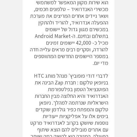
הוא שירות מקוון המאפשר למשתמשי
מכשירי האנדרואיד – טלפונים חכמים,
ושאר ניידים אחרים המריצים את מערכת
ההפעלה אנדרואיד, להוריד ולהתקין
במכשירם מגוון גדול של יישומים
בתשלום ובחינם. ה-Android Market
מכיל כ- 42,000 יישומים זמינים
להורדה, וסקרים רבים מראים עלייה חדה
במספר היישומים החדשים המתווספים
מדי יום.
לדברי דודי פופוביץ' מנהל מותג HTC
בניופאן טלקום : חברת Zap הבינה את
הפוטנציאל הטמון בפלטפורמת
האנדרואיד והיא החלוצה מבין החברות
הישראליות שנרתמה למהלך. ניופאן
טלקום והמפתח כפיר גולדמן שוקדים
בימים אלו על אפליקציות ייעודיות
נוספות שיושקו בקרוב לאנדרואיד מרקט
עם אתרים מובילים להם הוצא שיתוף
הפעולה. המטרה היא להשיק כמה שיותר