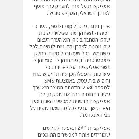
אפליקציות על מנת להעניק ערך מוסף
לצרכן הישראלי, הוסיף פופוביץ'.
איתן זינגר, מנכ"ל zap ו-rest, מסר כי
"zap ו- rest הן שתי פעילויות שונות,
שהקו המחבר ביניהן הוא הערך העצום
שהן נותנות לצרכן והחיוניות לזמינות לכל
משתמש, בכל שעה ובכל מקום. כחלק
מאסטרטגיה זו, פותחו הן ל- zap והן ל-
rest אפליקציות סלולאריות בכל
מערכות ההפעלה וכן שירות חיפוש מחיר
וחיפוש בית עסק, באמצעות SMS
למספר 2580. חדשנות המוצר היא ערך
עליון בתחומים בהם אנו עוסקים, לכן
אפליקציה חדשנית למכשירי האנדרואיד
היא המשך טבעי לכל מה שאנו עושים על
גבי האינטרנט".
אפליקציית ZAP תאפשר לגולשים
שמורידים אותה למכשירים התומכים