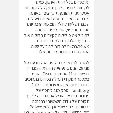
ומוכשרים בכל דרגי הארגון, מאגר
לקוחות מדהים ומערך חזק של שותפויות
אסטרטגיות ושותפות ערוצים. באותה
מידה של מסירות, אינטנסיביות ויעילות
שכבר הצליחו לחולל תוצאות הרבה יותר
טובות מהצפוי, אני מצפה בשמחה
להוביל את פוליקום לקשרים הדוקים עוד
יותר עם הלקוחות ולמודל רווחיות
משופר.ברצוני להודות לבוב על שנות
המנהיגות הרבות והמצוינות שלו."
למר מילר רשימת הישגים המשתרעת על
פני 28 שנים בתעשיית הווידאו והעבודה
ברשת. ב-11 שנותיו ב-Cisco, החזיק
במספר תפקידי הנהלה בכירים בתחומים
כמו מכירות, שיווק ושירותים. כמנכ"ל
Tandberg, ספק מוביל נוסף של
פתרונות וידאו, הוביל את החברה לאורך
תקופה של גידול משמעותי בהכנסה
וברווחים. לפני שהצטרף ל-Polycom,
כיהן כנשיא עולמי של IPC Information