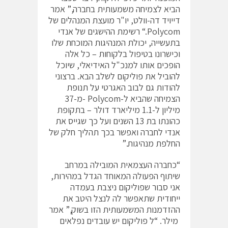
הביא לצמיחה משמעותית בחברה,” אמר
דייויד דה-וולט, יו"ר מועצת המנהלים של
Polycom.“ רשימת ההישגים של אנדי
בתעשייה, יכולת המנהיגות המוכחת שלו
וכישרונו בטיפול בלקוחות – כל אלה
הופכים אותו למנכ"ל האידיאלי, שיוכל
להוביל את פוליקום לשלב הבא. ברצוני
להודות גם לבוב האגרטי על תנופת
הצמיחה שהביא ל-Polycom -מ-37
מיליון ל-1.1 מיליארד דולר – בתקופת
כהונתו בת 13 השנים ועל כך שגייס את
אנדי לחברה ואפשר בכך תהליך חלק של
החלפת מנהיגות.”
“כחברה העצמאית המובילה במרחב
שיתוף הפעולה המאוחד הגדל במהירות,
אני סבור שפוליקום ניצבת בעמדה
ייחודית שתאפשר לה לנצל היטב את
ההזדמנות המשמעותית הזו בשוק,” אמר
מילר. “ל פוליקום יש עובדים נפלאים