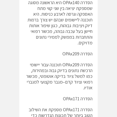
הסדרה OPAx140 היא הראשונה מסוגה
שמספקת יציאה בין שני קווי מתח
האספקה וגרסה לארבע כניסות. היא
תוכננה ליישומים שבהם יש צורך ברמות
דיוק ויציבות גבוהות, כגון שיפור אותות
חיישן בעל עכבה גבוהה, מכשור רפואי
והתחברות בממשק לממירי נתונים
מדויקים.
הסדרה OPAx209
הסדרה OPAx209 תוכננה עבור יישומי
הרכשת נתונים בדיוק גבוה ובמהירות,
כמו למשל ציוד בדיקה אוטומטי, מכשור
רפואי וציוד קדם–מגבר מקצועי למגברי
אודיו.
הסדרה OPAx171
הסדרה OPAx171 מספקת את השילוב
הטוב ביותר של תכונות הנדרשות כדי