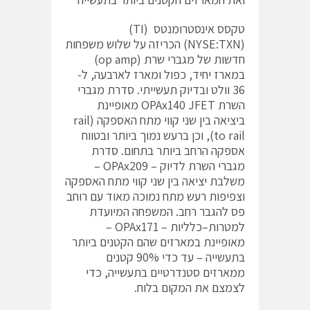
טקסס אינסטרומנטס (TI)
(NYSE:TXN) הכריזה על שלוש משפחות
חדשות של מגברי שרת (op amp)
במארז יחיד, כפול ומארז לארבעה, ל-
36 וולט ובדיוק תעשייתי. סדרת מגברי
השרת OPAx140 JFET מאופיינת
ביציאה בין שני קווי מתח האספקה (rail
to rail), וכן ברעש נמוך ביותר ובטווח
אספקה הרחב ביותר בתחום. סדרת
מגברי השרת לדיוק – OPAx209 –
משלבת יציאה בין שני קווי מתח האספקה
וצפיפות רעש מתח נמוכה מאוד עם רוחב
פס להגבר רחב. המשפחה המיועדת
למטרות–כלליות – OPAx171 –
מאופיינת במארזים שהם הקטנים ביותר
בתעשייה – עד כדי 90% קטנים
ממארזים סטנדרטיים בתעשייה, כדי
לצמצם את המקום בלוח.