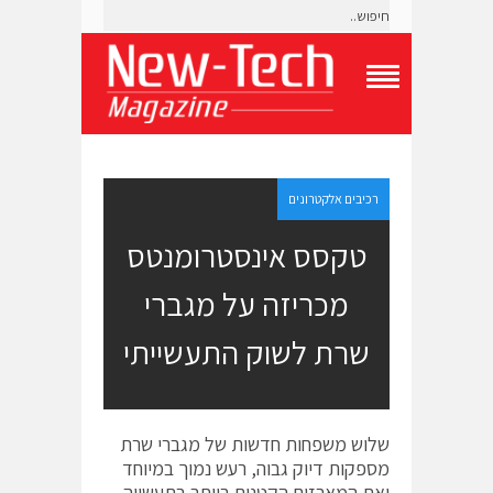
T
o
g
g
l
e
רכיבים אלקטרונים
N
a
טקסס אינסטרומנטס
v
i
מכריזה על מגברי
g
a
t
שרת לשוק התעשייתי
i
o
n
M
e
שלוש משפחות חדשות של מגברי שרת
n
מספקות דיוק גבוה, רעש נמוך במיוחד
u
ואת המארזים הקטנים ביותר בתעשייה