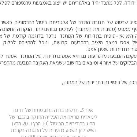
יחידה. לכל מתנד יחיד באלגוריתם יש ייצוג באמצעות טרנספורם לפלא
ור 4 מציג שרטוט של תגובת התדר של אלגוריתם ביטול ההרמוניות כאש
יף מאפס (משבית את המתנד) לערכים גבוהים יותר. הנקודה החשובה 
 היא אין–סופית בתדירות של המתנד. ניזכר בדוגמה קודמת של א
ל אפס במצב היציב בהפרעות קבועות, ונוכל להתייחס לבלוק בי
ור בתדירויות שאינן אפס.
קיבה הנובעת מהפרעות גם היא אפס בתדירות של המתנד. אפשר לר
מוצאים בחישוב ששגיאת העקיבה הנובעת מההפרעה קטנה לערך
רכה של ביטוי זה בתדירות של המתנד,
איור 5. תרשים בודה בחוג פתוח של דרגה
ליניארית מראה את העלייה החזקה בהגבר של
החוג בתדירויות הביטול (10 הרץ ו–20 הרץ)
ושיש להן השפע מזערית על התגובה בקרבת
תדירות ערב הדיבור שהיא 55 הרץ.