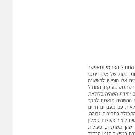
המודל הפנימי ומאפשר
. הסוג של אלגוריתמי
ם אלו הופיעו לראשונה
חילת שנות השמונים במאמר מאת אינויו (Inoue) אשר השתמש בעיקרון המודל
 יחידת השהיה בלולאת
דת ההשהיה תואמת לבקר
ר אין–סופי של קטבים עם יציבות שולית. מצב זה מתואר באיור 2. לאות עם מעברים חדים
התכולה בתדירות גבוהה.
ם ליצור פעולות גומלין
 שהן משתנות, פעולות
זרת במישור הזמן הבדיד