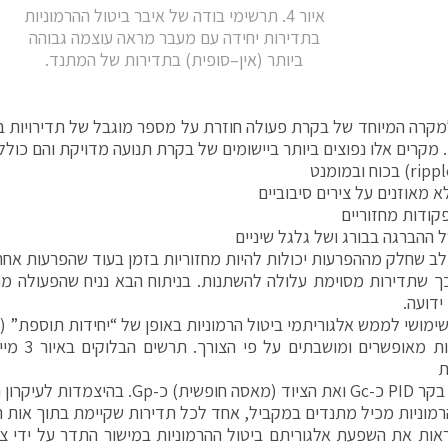
איור 4. תרשימי בודה של איבר ביטול ההרמוניות
בתדירות יחידה עם מעבר מראה עוצמה גבוהה
ביותר (אין–סופית) בתדירות של המתנד.
מקרה המיוחד של בקרת פעולה חוזרת על מספר מוגבל של תדירויות ב
. מקרים אלו נפוצים ביותר ביישומים של בקרת תנועה מדויקת והם כוללי
א מאוזנים על צירים סיבוביים
פקודות מחזוריים
 ההברגה בבורג ושל גלגל שיניים
לב שחלק מההפרעות יכולות להיות מחזוריות בזמן בעוד שהפרעות אחרו
 שתדירות מסוימת עלולה להשתנות. בניתוח הבא נניח שהפעולה מ
ידועה.
להם להיות מא
ת
כ-C, את בקר PID כ-Gc ואת הציוד (מאסה חופש
רמוניות מכיל מתנדים במקביל, אחד לכל תדירות שקיימת בתוך אות 
ות את השפעת אלגוריתם ביטול ההרמוניות במישור התדר על ידי צ