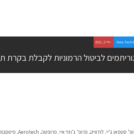
New-Tech 
- יולי 5, 2011
וריתמים לביטול הרמוניות לקבלת בקרת תנ
אן ג’יי. לודוויק, פרופ’ ג’וזף איי. פרופטה, Aerotech, פיטסבורג, פנסילבניה, ארה”ב