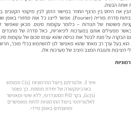
אותה הבעיה.
ין את היחס בין הרצף החוזר במישור הזמן לבין מיקומי הקטבים ב
שניזכר בניתוח סדרת פורייה (Fourier). אפשר לייצג כל אות מ
ציות פשוטות של תנודות – כלומר עקומות סינוס. מכאן שאפשר ל
אשר מפעילים אותם במערכות ליניאריות, כאל סדרה של מתנדים ל
ם הבקרה על מנת לבטל אות כניסה שהוא עצמו סכום של עקומות סינוס
לי היציבות ותגובת המצב היציב של מערכות אלו.
מוניות
איור 3. אלגוריתם ביטול ההרמוניות (C(s ממומש
בארכיטקטורה של יחידת תוספת. כך נשמר
(Gc(s, בקר PID הסטנדרטי, ללא שינוי ומאפשר
לאלגוריתמי ביטול ההרמוניות להיות מאופשרים
ומושבתים באופן מיידי.