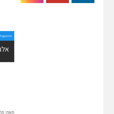
Magazine
אלג
מאת: פרופ’ סטפ