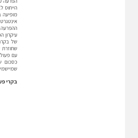
הפרעה קב
הייחוס ל
אינטגרטו
ההפרעה ו
עיקרון ה
של בקרת
שחוזרת ע
עם פעולה
כסכום ש
שמיישמים
בקרי פע