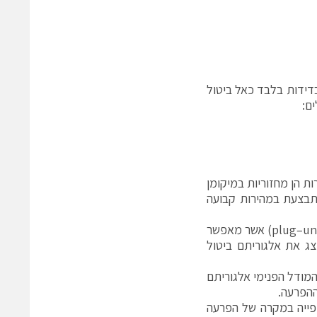
דידות בלבד כאל ביטול
ם:
ת הן מחזוריות במיקומן
תבצעת במהירות קבועה
מצאנו ששימושי לממש אלגוריתמי ביטול הרמוניות באופן של “יחידות תוספת” (plug–un) אשר מאפשר
ופשרים ומושבתים על פי הצורך. תרשים הבלוקים באיור 3 מייצג את אלגוריתם ביטול
ית) כ-Gp. בהיצמדות לעיקרון המודל הפנימי אלגוריתם
ההפרעה.
פייה במקרה של הפרעה