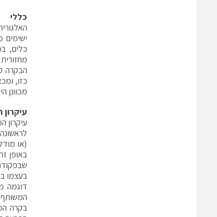
כללי
האלגורית
ישימים כ
כלים, במ
מחזורית 
הבקרה קו
כזו, ומכ
מכוונן ה
עיקרון ה
עיקרון ה
לראשונה 
(או מודל
שבפקודה 
בעצמו בה
המשותף. 
בקרה המו