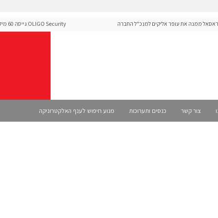
 ממנה את עופר אליקים למנכ"ל החברה
IGO Security
ה-Runtime בעידן מתקפות ה-AI
ו
צור קשר
כנסים ותערוכות
מנוע חיפוש לענף האלקטרוניקה