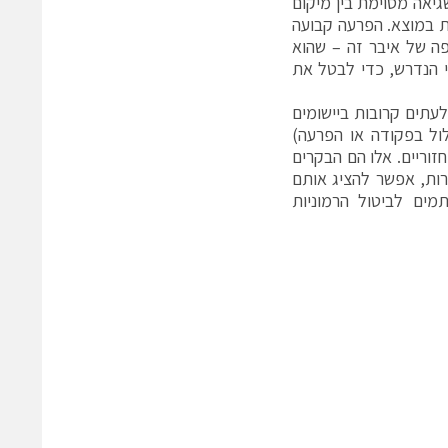
יאה מסוימת בין מיקום
ות במוצא. הפרעה קבועה
יסה של אות מדרגה עם טרנספורם Laplace של 1/s. הוספה של איבר זה – שהוא
 הנדרש, כדי לבטל את
לעתים קרובות ביישומים
ול בפקודה או הפרעה)
וריים. אלו הם הבקרים
רות, אפשר להציג אותם
מים לביטול הרמוניות