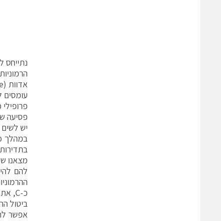
נתייחס ל
הרמוניות
אדוות (ripple) בכוח ובמומנט
עומסים ל
פרופילי 
פסיעה של
יש לשים 
במהלך כך
בתדירות 
ההרמוניו
ביטול הה
אפשר לרא