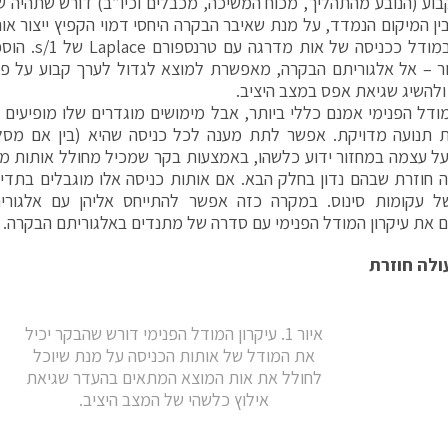
וע (הנובע מהתהליך, מכוח המשיכה, מכבלים וכיו”ב) דורש שתהיה שג
בין המיקום הנמדד, על מנת שאיבר הבקרה היחסי דמוי הקפיץ ייצור א
מופיעה במודל ככנ
ר – אל אלגוריתם הבקרה, מאפשרת למוצא לגדול לערך קבוע על פי
להשיג שגיאת אפס במצב היציב.
מודל הפנימי אמנם כללי ביותר, אבל מימושים מוגדרים שלו מופיעים 
 תנועה מדויקת. אפשר לתת מענה לכל כניסה שהיא (בין אם מסל
ל עצמה במחזור ידוע כלשהו, באמצעות בקר שמכיל מחולל אותות מחז
 חוזרת שבהם נדון בחלק הבא. אם אותות כניסה אלו מוגבלים בתדי
ל עקומות סינוס. במקרה כזה אפשר להתייחס אליהן עם אלגורית
 את עיקרון המודל הפנימי עם סדרה של מתנדים באלגוריתם הבקרה.
ולה חוזרת
איור 1. עיקרון המודל הפנימי דורש שהבקר יכיל
את המודל של אותות הכניסה על מנת שיוכל
לחולל את אות המוצא המתאים בהעדר שגיאת
אילוץ כלשהי של המצב היציב.