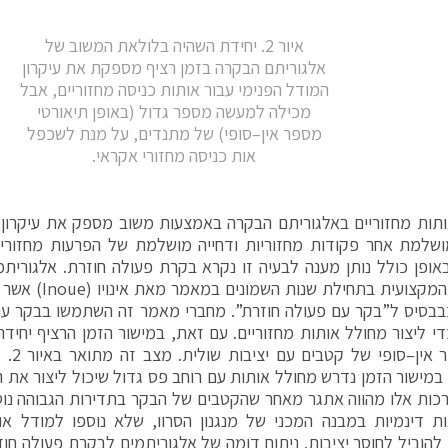
איור 2. יחידת השהיה בלולאת המשוב של
אלגוריתם הבקרה בזמן רציף מספקת את עיקרון
המודל הפנימי עבור אותות כניסה מחזוריים, אבל
מכילה למעשה מספר גדול (באופן תיאורטי
מספר אין–סופי) של מתנדים, על מנת לשכפל
אות כניסה מחזורי אקראי.
תות מחזוריים באלגוריתם הבקרה באמצעות משוב מספק את עיקרון 
שלמת אחר פקודות מחזוריות ודחייה מושלמת של הפרעות מחזוריות
ופן כולל נותן מענה לבעיה זו נקרא בקרת פעולה חוזרת. אלגוריתמי
בספרות המקצועית בת
בבסיס ל”בקר עם פעולה חוזרת”. מחברי מאמר זה השתמשו בבקר עם
י ליצור מחולל אותות מחזוריים. עם זאת, במישור הזמן הרציף יחי
עם מספ
במישור הזמן נדרש מחולל אותות עם רוחב פס גדול שיכול ליצור את 
רכות אלו מהווה אתגר מאחר שהקטבים של הבקר בתדירות הגבוהה נוטי
ת דינמיות במבנה המכני של מנגנון הסרוו, שלא נוספו למודל או
להוביל לחוסר יציבות. ניתוח דומה של אלגוריתמים לבקרת פעולה חו