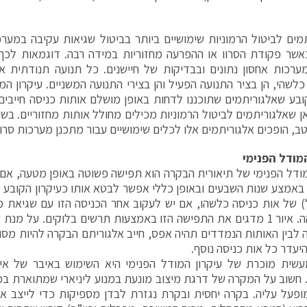
מים לביטול הרמוניות שימושיים ביותר בביטול שגיאות עקיבה במערכ
אשר פקודת הסרוו או ההפרעה מחזוריות במידה רבה. דוגמאות לכך 
ערכות אחסון נתונים ובבדיקות של חיישנים. כל תנועה תנודתית או
כלשהי, הן בציר התנועה הפעיל והן בצירי התנועה המשניים. עיקרון המ
בע שאלגוריתמים שתוכננו לדחות באופן מושלם אותות כניסה חייבים
אן שאלגוריתמים לביטול הרמוניות מכילים מחולל אותות מחזוריים. בשיל
יטב, הופכים אלגוריתמים אלו לכלים שימושיים עבור מתכנן מערכות סרוו
מודל הפנימי
מודל הפנימי של תיאורית הבקרה הוא תפישה פשוטה באופן מטעה, אם כ
באמצע שנות השבעים ובאופן כללי אפשר לבטא אותו כעיקרון הקובע 
) של אות כניסה כלשהו, אם יש לעקוב אחר הכניסה הזו עם שגיאת 
באופן זהה. איור 1 מדגים את התפישה הזו באמצעות תרשים בלוקים. על מ
לבין האותות הנמדדים תהיה אפס, חייב אלגוריתם הבקרה להיות מסו
יעדר כל אות כניסה נוסף.
חשוב על המקרה של דרגת מיצוב מונעת במנוע ליניארי שמתוארת במ
פעל עליה. בקרה יחסית ובקרת נגזרת לבדן מספיקות כדי לייצב א