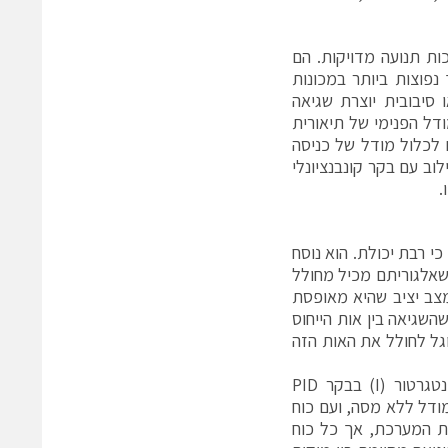
ות תנועה מדויקות. הם
נפוצות ביותר במכונות
 סיבובית יוצרת שגיאה
ודל הפנימי של תיאורית
 לכלול מודל של כניסה
וב עם בקר קונבנציונלי
.
י רבת יכולת. הוא נוסח
שאלגוריתם מכיל מחולל
מצב יציב שהיא מאופסת
נת שהשגיאה בין אות הייחוס
גל לחולל את האות הזה
דוגמה מעשית מוכרת של עיקרון המודל הפנימי היא השימוש באיבר של אינטגרטור (I) בבקר PID
ודל ללא מסה, ועם כוח
ת המערכת, אך כל כוח