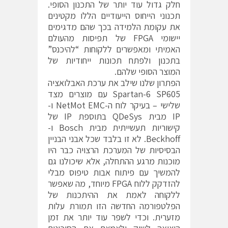
חלק גדול עוד יותר של התכנון הסופי.
תכנוני הייחוס הייעודיים הללו מקטינים
את עקומת הלמידה בכך שהם מדגימים
יישומי FPGA של תפיסות מהעולם
האמיתי ומאפשרים ללקוחות “להיכנס”
בתכנון ולפתח תכונות ייחודיות של
המוצר הסופי שלהם.
הפתרון שלנו שילב את ערכת האבלואציה
Spartan-6 SP605 עם מוצרים מצד
שלישי – בעיקר לוח ה-NetMot EMC ו-
IP מבית QDeSys בתוספת IP של
קישוריות תעשייתית מבית Bosch ו-
Beckhoff. לא זו בלבד שכל אבני הבניין
הבסיסיות של המערכת הרצויה כבר היו
מוכנות מרגע ההתחלה, אלא שיכולנו גם
להמשיך עם פיתוח אבות טיפוס מבלי
להזדקק ללוח FPGA מיוחד, מה שאפשר
ללקוחה לאמת את ההיתכנות של
הפלטפורמה החדשה הזו תמורת עלות
מזערית. וכדי לשפר עוד יותר את זמן