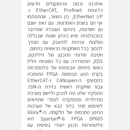
איתרנט וכמה פרוטוקולים חדשים
כדוגמת EtherCAT, Profinet ו-
EtherNet I/P, בין השאר, שהתפתחו
אף הם בשנים האחרונות. עם זאת ישנם
גם חסרונות, ביניהם העובדה שמדובר
בטכנולוגיות שיש ביניהן שונות שבגללה
נאלצות יצרניות להיאבק עם הצורך
לתמוך בכל השחקניות הראשיות בתחום.
חטיבת שירותי התכנון של זיילינקס,
XDS, התמודדה עם כל הסוגיות הללו
כאשר פיתחה אבטיפוס של פלטפורמת
בקרת הינע מבוססת FPGA התומכת
בממשקי ה-CANopen ו-EtherCAT
עבור שחקנית ראשית בזירת ה-ISM.
התפקיד שלנו היה לתכנן וליישם מערכת
מודולרית ומתפקדת לגמרי שתתאים
לשימוש חוזר בדור הבא של מערכות
ההינע החכמות של הלקוחה. ה-Xilinx®
Spartan®-6 FPGA SP605 היא
פלטפורמת תכנון ייעודי בסיסית עם