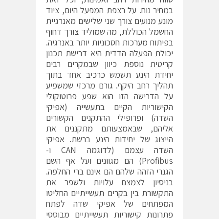
במחיר נוח. על רצפת המפעל היום, ציוד
מונע מנועים צורך שני שלישים מאנרגיית
החשמל הכוללת, מה שמוליד צורך דחוף
בפיתוח מערכות חסכוניות יותר באנרגיה.
יכולת הפעלה הדדית היא דרישת תכנון
קריטית נוספת כיוון שבמקרים רבים
יחידת הינע תשמש כרכיב אחד בתוך
תהליך רחב היקף. גורם מרכזי שמשפיע
על הדרישה הזו הוא שפע פרוטוקולי
הקישוריות הקיים בתעשייה (אפיקי
השדה) ופרופילי ההתקנים הקשורים
אליהם, שבאמצעותם מתקננים את
הייצוג של יחידות הינע ברשת. אפיקי
השדה עצמם (לדוגמה CAN ו-
Profibus) הם מגוונים ועל אף השם
הגנרי הזהה שלהם הם אינם ברי החלפה.
בניסיון לצמצם עלויות ולשפר את
התקשורת בין בקרים תעשייתיים החליטו
המפתחים של אפיקי שדה לפתח
פתרונות קישוריות תעשייתיים מבוססי