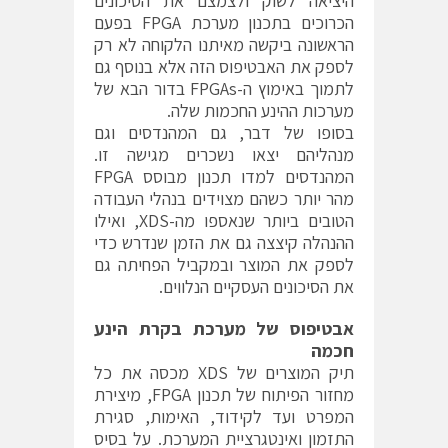
היציאה לשוק ולצמצם את הסיכונים
הכרוכים בתכנון מערכת FPGA בפעם
הראשונה ביקשה מאיתנו הלקוחה לא רק
לספק את האבטיפוס הזה אלא בנוסף גם
לתמוך באימוץ ה-FPGAs בדור הבא של
מערכות ההינע החכמות שלה.
בסופו של דבר, גם המהנדסים וגם
מנהליהם יצאו נשכרים מגישה זו.
המהנדסים למדו תכנון מבוסס FPGA
מהר יותר כשהם מצוידים בנהלי העבודה
הטובים ביותר שנאספו מה-XDS, ואילו
ההנהלה קיצצה גם את הזמן שנדרש כדי
לספק את המוצר ובמקביל הפחיתה גם
את הסיכונים העסקיים הנלווים.
אבטיפוס של מערכת בקרת הינע
חכמה
תיק המוצרים של XDS מכסה את כל
מחזור הפיתוח של תכנון FPGA, מיצירת
המפרט ועד לקידוד, האימות, סגירת
התזמון ואינטגרציית המערכת. על בסיס