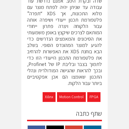
שדה ובקרת הינע. אמנם נדרשת עוד
עבודה עד שניתן יהיה לפתח מוצר עם
מלוא התכונות, אך XDS “תפרה”
פלטפורמת תכנון ייעודי ושיפרה אותה
עבור הלקוחה ויצרה פתרון ייחודי
המותאם לצרכים שיקצץ באופן משמעותי
את הסיכונים והמאמצים הנדרשים כדי
להגיע למוצר המהונדס הסופי. בשלב
הבא בוחנת XDS את האפשרות להרחיב
את פלטפורמת התכנון הייעודי הזו כדי
לתמוך בצבר ובליבת IP של Profinet,
ובכך להראות שהגישה המודולרית ונהלי
התכנון שאומצו הם אכן אפקטיביים
ביותר עבור הלקוח.
Xilinx
Motion Control
FPGA
שתף כתבה