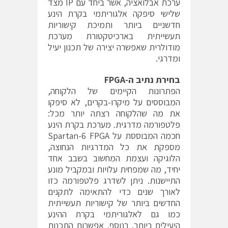
ערכת אבלואציה, אשר ביחד עם IP מצד
שלישי סיפקה אלגוריתמי בקרת הינע
חדשניים ביותר ותמיכת קישוריות
תעשייתית בארכיטקטורת מערכת
מודולרית שאפשרה יצירה של תכנון יעיל
ומדרגי.
בחירת נתיב ה-FPGA
הפתרונות הקיימים של הלקוחה,
המבוססים על מיקרו-בקרים, לא סיפקו
את מה שהלקוחה רצתה יותר מכל:
פלטפורמה מדרגית. מערכת בקרת הינע
חכמה המבוססת על Spartan-6 FPGA
מספקת את כל המדרגיות הנחוצה,
הלוגיקה ועצמת המחשוב בשבב אחד
יחיד, מה שמפחית עלויות ובמקביל מונע
התיישנות. ניתן לשדרג פלטפורמה כזו
לאורך שנים כדי להתאימה לתקנים
החדשים ביותר של קישוריות תעשייתית
כמו גם לאלגוריתמי בקרת ההינע
היעילים ביותר. בנוסף, אפשרות התכנות