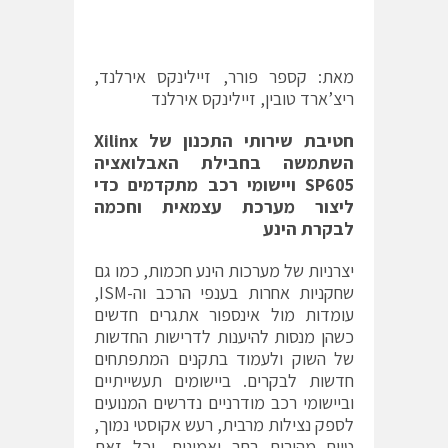
מאת: קספר פורר, זיילינקס אירלנד,
ריצ’ארד טובין, זיילינקס אירלנד
חטיבת שירותי התכנון של Xilinx
השתמשה בחבילת האבלואציה
SP605 ויישומי רכב מתקדמים כדי
ליצור מערכת עצמאית וחכמה
לבקרת הינע
יצרניות של מערכות הינע חכמות, כמו גם
שחקניות אחרות בענפי הרכב וה-ISM,
עומדות מול אינספור אתגרים חדשים
כשהן מנסות להיענות לדרישות החדשות
של השוק ולעמוד בתקנים המתפתחים
חדשות לבקרים. ביישומים תעשייתיים
וביישומי רכב מודרניים נדרשים המנועים
לספק נצילות מרבית, רעש אקוסטי נמוך,
טווח מהירות רחב ואמינות, וכל זאת