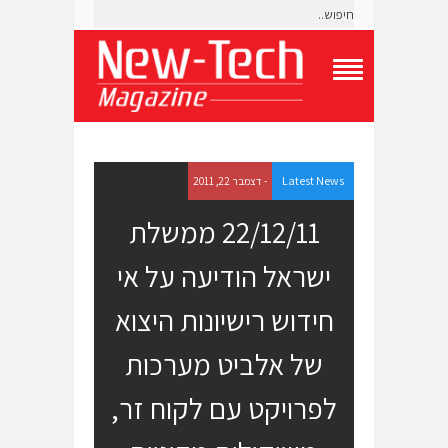
T
o
g
g
l
e
Latest News
- דצמבר 22, 2011
N
a
22/12/11 ממשלת
v
i
ישראל הודיעה על אי
g
a
t
חידוש רישיונות היצוא
i
o
של אלביט מערכות
n
M
e
לפרויקט עם לקוח זר,
n
u