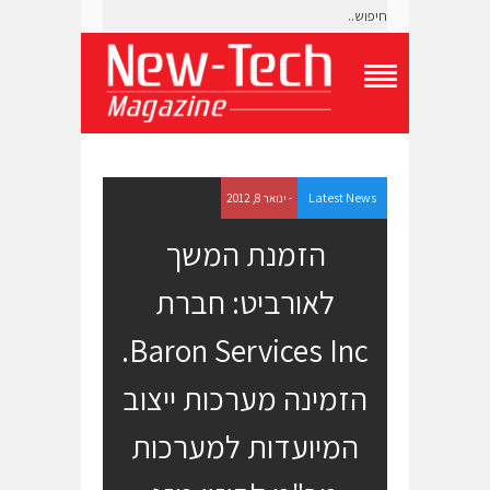
T
o
g
g
l
e
Latest News
- ינואר 8, 2012
N
a
הזמנת המשך
v
i
לאורביט: חברת
g
a
t
Baron Services Inc.
i
o
הזמינה מערכות ייצוב
n
M
e
המיועדות למערכות
n
u