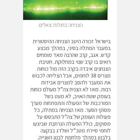
הצניחה בחולות צאלים
בישראל זכורה היטב הצניחה ההיסטורית
במעבר המתלה בסיני, במהלך מבצע
קדש. אגב, קרב שהרבה מאד מומחים
רואים בו קרב שנוי במחלוקת. חטיבת
הצנחנים איבדה בקרב הזה מול כוחות
מצרים 38 לוחמים, אבל הצליחה לכבוש
את המעבר ולהסב למצרים אבידות
רבות. מאז לא הצניח צה”ל מעולם כוחות
בעומק שטח האויב, לא מעט בשל
המורכבות של הפעולה והתפתחות מערך
מסוקי הסער. מאז הצניחה במתלה, כל
פעולות העומק של צה”ל התבססו על
מסוקים, כולל הפעולה הנרחבת שביצעו
לוחמי סיירת מטכ”ל ושלדג בבקעה
בלבנון במהלך מלחמת לבנון השנייה.