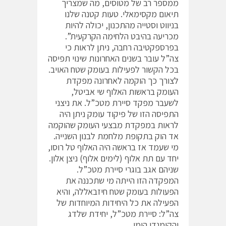
ממספר רב של מטוסים, מה שמצריך
תיאום מקסימאלי. טעות קטנה שלנו
בניווט וסטייה מהתכנון, יכולה להיות
מכריעה בהיבט הלחימה הקרקעית”.
בפרספקטיבה רחבה, ניתן לראות כי
צה”ל עובר בשנים האחרונות שינוי תפיסה
בכל הקשור לפעילות בעומק שטח האויב.
לצורך כך הוקמה לאחרונה מפקדת
העומק בראשות האלוף שי אביטל,
לשעבר מפקד סיירת מטכ”ל. את ניצני
התפיסה הזו של פיקוד עומק ניתן היה
לראות במפקדת מבצעי העומק שהוקמה
אד הוק בתקופת מלחמת לבנון השנייה.
מי שעמד אז בראשה היה האלוף טל רוסו,
יחד עם תת אלוף (לימים אלוף) ניצן אלון.
שניהם אגב בוגרי סיירת מטכ”ל.
המפקדה הזו הייתה מי שתכננה את
הפעולות בעומק שטח חיזבאללה, והיא
הפעילה את כל היחידות המיוחדות של
צה”ל: סיירת מטכ”ל, יחידת שלדג
והקומנדו הימי.