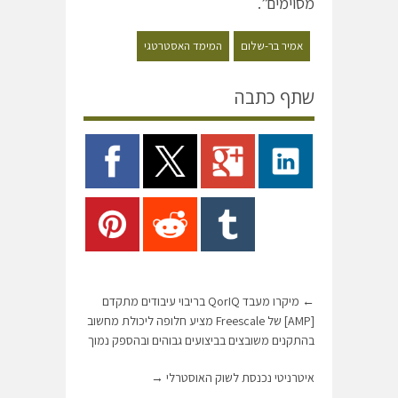
מסוימים”.
אמיר בר-שלום
המימד האסטרטגי
שתף כתבה
←
מיקרו מעבד QorIQ בריבוי עיבודים מתקדם
[AMP] של Freescale מציע חלופה ליכולת מחשוב
בהתקנים משובצים בביצועים גבוהים ובהספק נמוך
איטרניטי נכנסת לשוק האוסטרלי
→