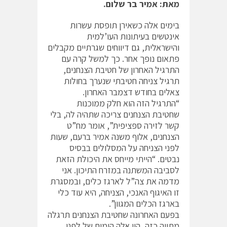
מאת: אמיר בר שלום.
בימים אלה כשאירן תופסת עשרות
אינטשים בעיתונות העו’למית
והישראלית, גם דיווחים שגרתיים מקבלים
פתאום נופך אחר. כך למשל קרה עם
התרגיל האחרון של חטיבת הצנחנים,
תרגיל צניחה חטיבתי שנערך בחולות
צאלים בחודש דצמבר האחרון.
“התרגיל הזה הוא חלק ממוכנות
שחטיבת הצנחנים צריכה שתהיה לה, בלי
קשר לזירה ספציפית”, אומר מח”ט
הצנחנים, אלוף משנה אמיר ברעם, שעות
לפני הצניחה על המסלולים בבסיס
נבטים. “הייתי מייחס את היכולת הזאת
לסביבה המשתנה במזרח התיכון. אני
מדמה את צה”ל לארגז כלים, ובמסגרת
זו האיגוף האנכי, הצניחה, היא עוד כלי
בארגז הכלים המגוון”.
בפעם האחרונה שחטיבת הצנחנים תרגלה
מתווה כזה, היו אלה הימים של לפני