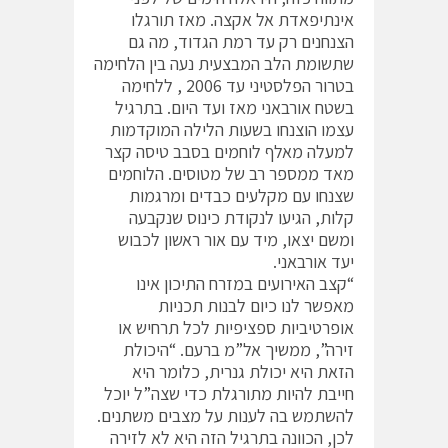
אינתיפאדת אל אקצה. מאז תורגלו
הצנחנים רק עד רמת הגדוד, מה גם
שתשומת הלב המבצעית נעה בין הלחימה
בטרור הפלסטיני עד 2006 , ללחימה
בשטח אורבאני מאז ועד היום. בתרגיל
עצמו הוצנחו בשעות הלילה המוקדמות
למעלה מאלף לוחמים בסבב טיסה קצר
מאד ממספר רב של מטוסים. הלוחמים
שצנחו עם מקלעים כבדים ומרגמות
קלות, הגיעו לנקודת כינוס שנקבעה
ומשם יצאו, מיד עם אור ראשון לכבוש
יעד אורבאני.
“קצב האירועים במזרח התיכון אינו
מאפשר לנו כיום לבנות תכניות
אופרטיביות ספציפיות לכל תרחיש או
זירה”, ממשיך אל”מ ברעם. “היכולת
הזאת היא יכולת גנרית, כלומר היא
חייבת להיות מתורגלת כדי שצה”ל יוכל
להשתמש בה לענות על מצבים משתנים.
לכן, הכוונה בתרגיל הזה היא לא לזירה