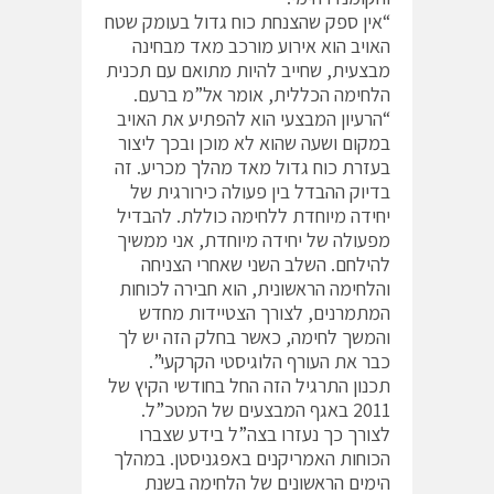
“אין ספק שהצנחת כוח גדול בעומק שטח
האויב הוא אירוע מורכב מאד מבחינה
מבצעית, שחייב להיות מתואם עם תכנית
הלחימה הכללית, אומר אל”מ ברעם.
“הרעיון המבצעי הוא להפתיע את האויב
במקום ושעה שהוא לא מוכן ובכך ליצור
בעזרת כוח גדול מאד מהלך מכריע. זה
בדיוק ההבדל בין פעולה כירורגית של
יחידה מיוחדת ללחימה כוללת. להבדיל
מפעולה של יחידה מיוחדת, אני ממשיך
להילחם. השלב השני שאחרי הצניחה
והלחימה הראשונית, הוא חבירה לכוחות
המתמרנים, לצורך הצטיידות מחדש
והמשך לחימה, כאשר בחלק הזה יש לך
כבר את העורף הלוגיסטי הקרקעי”.
תכנון התרגיל הזה החל בחודשי הקיץ של
2011 באגף המבצעים של המטכ”ל.
לצורך כך נעזרו בצה”ל בידע שצברו
הכוחות האמריקנים באפגניסטן. במהלך
הימים הראשונים של הלחימה בשנת