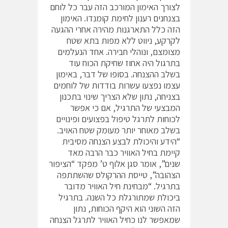
לצורך האימון המורכב הזה עבר כל לוחם
בצנחנים רענון לחימת קומנדו. האימון
הזה כלל התארגנות מהירה אחרי ההגעה
לקרקע, ניווט ללא מפות בתא שטח
מצומצם, ונוהלי חבירה. אחד הנעלמים
בתרגול היה אחוז שחיקת הכוח עוד
בשלב ההצנחה. בסופו של דבר, באימון
עצמו נפצעו עשרות בודדות של לוחמים
בצניחה, נתון שלא הצריך שינוי בתכנון
המבצעי של התרגיל, אם כי אפשר
לכוחות לתרגל טיפול בפצועים ופינויים
בשלב מאוחר יותר מעומק שטח האויב.
“הידע והיכולת לבצע הצנחה מסיבית
קיימת בחיל האוויר כבר הרבה מאד
שנים”, אומר סגן אלוף ט’ מפקד “הציפור
הצהובה”, טייסת ההרקולס שהשתתפה
בתרגיל. “מבחינת חיל האוויר מדובר
ביכולת שמתורגלת כל השנה. בתרגיל
הזה השוני הוא היקף הכוחות, נתון
שמאפשר לנו כחיל האוויר לתרגל הצנחה