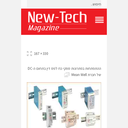
T
o
g
g
l
e
330 × 167
N
a
v
ההתפתחות בפתרונות ספקי כח לפס דין בתחום ה-DC
i
של חברת Mean Well
g
a
t
i
o
n
M
e
n
u