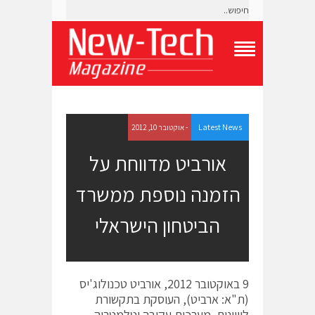
T
o
g
g
l
e
Latest News
- אוקטובר 10, 2012
N
a
אורביט מדווחת על
v
i
הזמנה נוספת ממשרד
g
a
t
הביטחון הישראלי
i
o
n
M
e
9 באוקטובר 2012, אורביט טכנולוג'יס
n
(ת"א: ארביט), העוסקת בתקשורת
u
לוויינים, מערכות עקיבה וטלמטריה