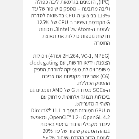
(IPC), הזמינים בגרסאות ליבה כפולה
וליבה מרובעת – מספקים שיפור של עד
113% בביצועי ה-CPU בהשוואה לסדרת
G הקודמת ושיפור ב-CPU של 125%
לעומת ה-Atom של 3Intel. תכונות
חדשות נוספות כוללות את תאוצת
החומרה
(2H.264, VC-1, MPEG ועוד4) ויכולות
הצפנת וידיאו חדשות, עם clock gating
משופר ויכולת מעמיקה להורדת הספק
(C6) אשר יחד מקטינות את צריכת
ההספק הכוללת.
ה-SOCs מסדרת G של AMD תומכים גם
ביכולות תצוגה אלחוטית מרחוק עם
השהייה מזערית5.
ה-GPU המובנה תומך ב-DirectX® 11.1
OpenGL 4.2 ו-OpenCL™ 1.2, ומאפשר
עיבוד מקבילי ועיבוד גראפי באיכות
גבוהה המספק שיפור של עד 20%
לעומת הדור הקודם ושיפור של 5x