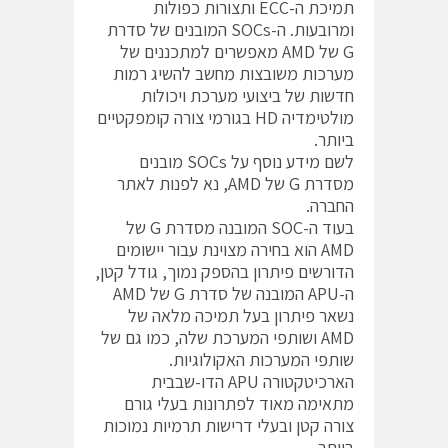
תמיכת ה-ECC ותצורות כפולות
ומרובעות. ה-SOCs המובנים של סדרת
G של AMD מאפשרים למתכננים של
מערכות משובצות מחשב להשיג רמות
חדשות של ביצועי מערכת ויכולות
מולטימדיה HD בגורמי צורה קומפקטיים
ביותר.
לשם מידע נוסף על SOCs מובנים
מסדרת G של AMD, נא לפנות לאתר
החברה.
בעוד ה-SOC המובנה מסדרת G של
AMD הוא בחירה מצוינת עבור יישומים
הדורשים פיתרון בהספק נמוך, גודל קטן,
ה-APU המובנה של סדרת G של AMD
נשאר פיתרון בעל תמיכה מלאה של
AMD ושותפי המערכת שלה, כמו גם של
שותפי המערכות האקולוגיות.
הארכיטקטורה APU הדו-שבבית
מתאימה מאוד לפתרונות בעלי גורם
צורה קטן ובעלי דרישות תרמיות נמוכות
ביותר.