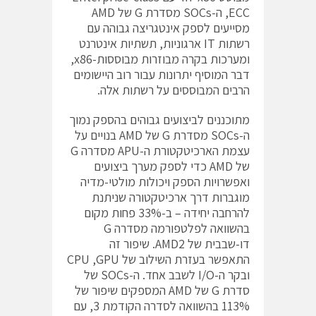
ECC, ה-SOCs מסדרת G של AMD
מסייעים לספק אינטגריצה גבוהה עם
רשתות IT ארגוניות, תשתיות אינטרנט
ומערכות בקרה מבוזרות מבוססות-x86,
דבר המוסיף יתרונות עבור רוב היישומים
הרבים המבוססים על רשתות אלה.
מתוכננים לביצועים גבוהים בהספק נמוך
ה-SOCs מסדרת G של AMD בנויים על
עצמת הארכיטקטורת ה-APU מסדרה G
של AMD כדי לספק מערך ביצועים
ואפשרויות הספק ויכולות מולטי-מדיה
מוגברות דרך ארכיטקטורה שניתנת
להרחבה יחידה – ב-33% פחות מקום
בהשוואה לפלטפורמה מסדרה G
דו-שבבית של AMD2. שיפור זה
התאפשר בעזרת השילוב של CPU ,GPU
ובקר ה-I/O לשבב אחד. ה-SOCs של
סדרת G של AMD המספקים שיפור של
113% בהשוואה לסדרה הקודמת 3, עם