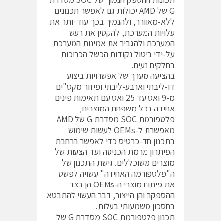
G של AMD יכולות גם לאפשר תכנונים
ללא-מאוורר, ולהנמיך בכך עוד יותר את
עלויות המערכת, להקטין את רעש
המערכת ולהגביר את אמינות המערכת
על-ידי ביטול נקודות הכשל הכרוכות
בחלקים נעים.
בהציעה מערך של אפשרויות ביצוע
דו-ליבתי וארבע-ליבתי ופיזור מקט"ים
מ-9 ואט עד 25 ואט עם תאימות פינים
אחידה בכל משפחת המוצרים,
פלטפורמת SOC מסדרת G של AMD
מאפשרת ל-OEMs לעשות שימוש
בתכנון חד-כרטיס כדי לאפשר הרחבת
הפיתרון מרמת הכניסה ועד הצעות של
מוצרים משוכללים. גישת התכנון של
ה"פלטפורמה האחידה" עשויה לפשט
את פיתוח מוצרי ה-OEMs הן בצד
ההספקה והן הייצור, דבר העשוי להתבטא
בחסכון משמעותי בעלות.
תכנון פלטפורמת SOC מסדרת G של