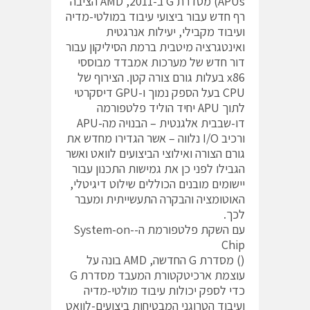
APUs) מסדרת G ב-2011, AMD הציבה
רף חדש עבור ביצועי עיבוד במולטי-מדיה
ועיבוד מקבילי, יעילות אנרגטית
ואינטגרציה מיטבית ברמת הסיליקון עבור
דור חדש של מערכות אמבדד מבוססי
x86 בעלות גורם צורה קטן. הצירוף של
CPU בעל הספק נמוך ו-GPU דיסקרטי
לתוך APU יחיד הוליד פלטפורמה
דו-שבבית אלגנטית – הבנויה מה-APU
ורכיב I/O נלווה – אשר הגדירו מחדש את
גורם הצורה ואילוצי הביצועים לוואט ואשר
הגבילו לפני כן את גמישות התכנון עבור
יישומים מובנים הכוללים שילוט דיגיטלי,
האוטומציה והבקרה התעשייתית ומעבר
לכך.
עם השקת פלטפורמת ה-System-on-
Chip
() מסדרת G החדשה, AMD בונה על
עוצמת ארכיטקטורת המעבד מסדרת G
כדי לספק יכולות עיבוד מולטי-מדיה
ועיבוד הטרוגני המבטיחות ביצועים-לוואט