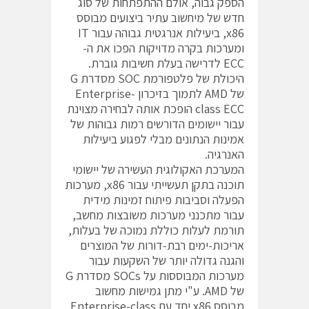
הספק גבוה, אולם ההתפתחות של סוג
חדש של מיחשוב עתיר ביצועים מבוסס
x86, ביעילות אנרגטית גבוהה עבור IT
ומערכות בקרה מדויקות הפכו את ה-
ECC לדרישה בעלת חשיבות גוברת.
היכולת של פלטפורמת SOC מסדרת G
של AMD לתמוך בזיכרון Enterprise-
class ECC הופכת אותה לבחירה מצוינת
עבור יישומים הדורשים רמות גבוהות של
אמינות הנתונים מבלי לפגוע ביעילות
האנרגיה.
המערכת האקולוגית העשירה של יישומי
תוכנה בתקן תעשייתי עבור x86, מערכות
הפעלה וסביבות פיתוח זמינות מידית
עבור מתכנני מערכות משובצות מחשב,
תורמת לעלות כוללת נמוכה של בעלות,
אריכות-ימים רבת-דורות של המוצרים
והגנה גדולה יותר של השקעות עבור
מערכות המבוססות על SOCs מסדרת G
של AMD. ע"י מתן גמישות מחשוב
מבוסס x86 יחד עם Enterprise-class