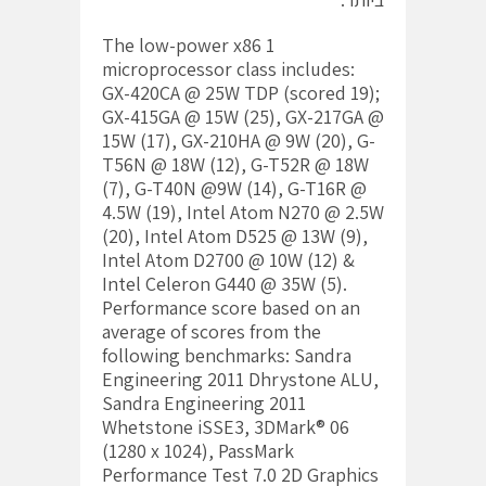
1 The low-power x86
microprocessor class includes:
GX-420CA @ 25W TDP (scored 19);
GX-415GA @ 15W (25), GX-217GA @
15W (17), GX-210HA @ 9W (20), G-
T56N @ 18W (12), G-T52R @ 18W
(7), G-T40N @9W (14), G-T16R @
4.5W (19), Intel Atom N270 @ 2.5W
(20), Intel Atom D525 @ 13W (9),
Intel Atom D2700 @ 10W (12) &
Intel Celeron G440 @ 35W (5).
Performance score based on an
average of scores from the
following benchmarks: Sandra
Engineering 2011 Dhrystone ALU,
Sandra Engineering 2011
Whetstone iSSE3, 3DMark® 06
(1280 x 1024), PassMark
Performance Test 7.0 2D Graphics