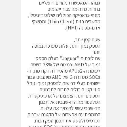
גבוהה המאפשרת ניסויים ויזואליים
בחדות מדהימה עבור יישומים
מונחי-גראפיקה הכוללים שילוט דיגיטלי,
מחשבים רזים (Thin Client) וממשקי
אדם-מכונה (HMI).
שטח קטן יותר,
הספק נמוך יותר, עלות מערכת נמוכה
יותר
עם ליבת ה-"Jaguar" בעלת הספק
נמוך של AMD וצמצום של 33% בשטח
לעומת ה-APUs2 מהסידרה הקודמת, ה-
SOCs מסדרת G של AMD מיוטבים עבור
יישומים בעלי דרישות להספק נמוך וגודל
פיזי קטן היכולים לתרום לתכנונים
חסכונים יותר. הצמצום של ארכיטקטורת
הפלטפורמה הדו-שבבית אל תכנון
חד-שבבי עשוי להנמיך את עלויות
החומרים עם אפשרות של הקטנת שכבות
הכרטיס ולפשט את תכנון ספק הכוח.
תכונות ההספק הנמוך של SOC מסדרת