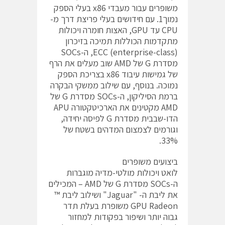
משופרים עבור מעבדי x86 בעלי הספק
נמוך1. עם חידושים בעלי פריצת דרך מ-
CPU עד GPU, האצות חומרה ויכולות
מתקדמות הכוללות תמיכה בזיכרון
(ECC (enterprise-class, ה-SOCs
מסדרת G של AMD שוב מעלים את הרף
של גמישות עיבוד x86 בצריכת הספק
נמוכה. בנוסף, עם שילוב ממשקי הבקרה
ברמת הסיליקון, ה-SOCs מסדרת G של
AMD מקטינים את הארכיטקטורה APU
הדו-שבבית מסדרת G לפיסה יחידה,
וגורמים לצמצום המדהים בשטח של
33%.
ביצועים משופרים
לואט ויכולות מולטי-מדיה מוגברות
ה-SOCs מסדרת G של AMD – המכילים
את ליבת ה- "Jaguar" ושילוב ליבת ™
GPU Radeon משופרת בעלת תדר
גבוה יותר ושיפור בפקודות למחזור