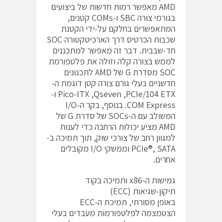
AMD מאפשר רמות חדשות של ביצועים
בגורמי צורה SBC ו-COMs קטנים,
המתאפשרים בחלקם על-ידי הקטנת
שכבות הכרטיס דרך הארכיטקטורה SOC
חד-שבבית. דבר זה מאפשר למתכננים
לממש בצורה קלה וזולה את פלטפורמת
SOC מסדרת G של AMD לתכנונים
חדשניים בעלי גורם צורה קטן דוגמת ה-
Pico-ITX ,Qseven ,PCIe/104 ETX ו-
COM Express. בנוסף, בקר ה-I/O
המשולב עם ה-SOCs של סדרת G של
AMD מציע יכולות הרחבה כדי לענות
למגוון רחב של צורכי שוק, תוך תמיכה ב-
PCIe®, SATA וממשקי I/O מקובלים
אחרים.
גמישות ה-x86 ותמיכה בקוד
תיקון-שגיאות (ECC)
באופן מסורתי, תמיכת ה-ECC
הצטמצמה לפלטפורמות מעבדים בעלי