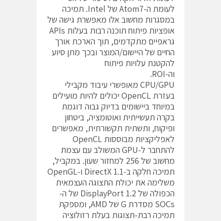
לעומת ה-Atom7 של Intel. תמיכה
במסגרות מחשוב אלו מאפשרת גישה של
אופציות פיתוח תוכנה רבות בעלות APIs
גראפיים מתקדמים, תוך הארכת אורך
החיים של היישום/המוצר ובכך מתן סיוע
להקטנת עלויות פיתוח
וה-ROI.
CPU/GPU מאופשרי עיבוד מקבילי
בעזרת OpenCL יכולים להיות מועילים
במיוחד ביישומים בדיוק גבוה דוגמת
בקרה תעשייתית ואוטומציה, ביטחון
ופיקוח, ותשתית תקשורתית, מאפשרים
לאפליקציות מבוססות OpenCL
להתחבר ל-GPU המשולב עם עצמת
מחשוב של 256 למחזור שעון. במקביל,
תמיכה חלקה ב-DirectX 1.1 ו-OpenGL
משלימה את יכולת התצוגה העצמאית
הכפולה של DisplayPort 1.2 של ה-
SOCs מסדרת G של AMD, ומספקת
תמיכה רבת-תצוגות בעלת רזולוציה