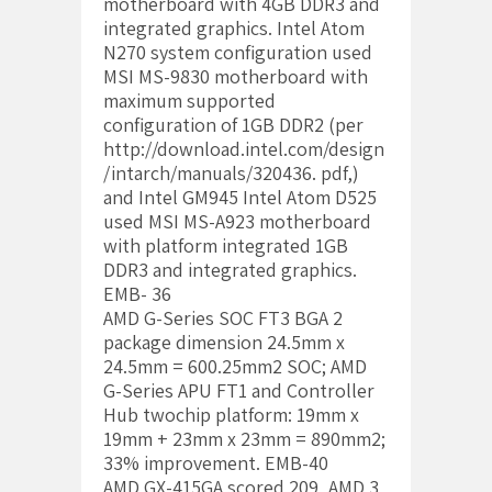
motherboard with 4GB DDR3 and
integrated graphics. Intel Atom
N270 system configuration used
MSI MS-9830 motherboard with
maximum supported
configuration of 1GB DDR2 (per
http://download.intel.com/design
/intarch/manuals/320436. pdf,)
and Intel GM945 Intel Atom D525
used MSI MS-A923 motherboard
with platform integrated 1GB
DDR3 and integrated graphics.
EMB- 36
2 AMD G-Series SOC FT3 BGA
package dimension 24.5mm x
24.5mm = 600.25mm2 SOC; AMD
G-Series APU FT1 and Controller
Hub twochip platform: 19mm x
19mm + 23mm x 23mm = 890mm2;
33% improvement. EMB-40
3 AMD GX-415GA scored 209, AMD